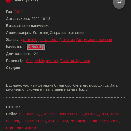
Анго (2011)
Год:
2011
Дата выхода:
2011-10-13
Возрастное ограничение:
Аниме жанры:
Детектив, Сверхъестественное
Жанры:
детектив
,
фантастика
,
Детектив
,
Сверхъестественное
Качество:
HDTVRip
Длительность:
24
Режиссёр:
Сэидзи Мидзусима
,
Томоюки Курокава
Студия:
Будущее. Частный детектив Синдзюро Юки и его помощница Инга
расследуют сложные и запутанные дела в Токио
Страна:
Сейю:
Крис Карр
,
Адам Гиббс
,
Эмили Невез
,
Джастин Доран
,
Ross
Bautsch
,
Элизабет Банч
,
Аки Тоёсаки
,
Рё Кацудзи
,
Синъитиро Мики
,
Нодзоми Ямамото