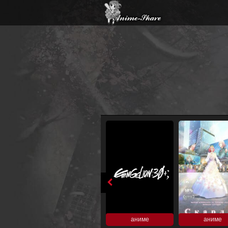
аниме
аниме