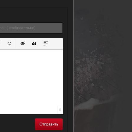
ок
й список
ь ссылку
тавить защищенную ссылку
Вставить смайлик
Вставка скрытого текста
Вставка цитаты
Вставка спойлера
0
Отправить