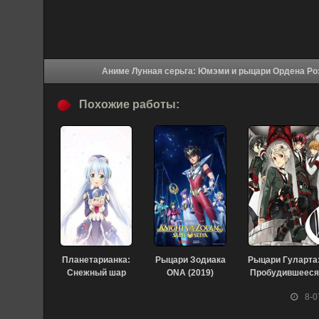
Похожие работы:
Планетарианка:
Рыцари Зодиака
Рыцари Гуларта
Снежный шар
ONA (2019)
Пробудившееся
(2021)
тёмное начало
8-0
(2010)