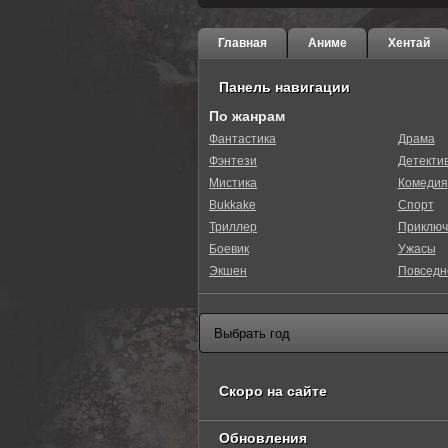
Главная
Аниме
Хентай
Панель навигации
По жанрам
Фантастика
Драма
Фэнтези
Детекти
Мистика
Комедия
Bukkake
Спорт
Триллер
Приключ
Боевик
Ужасы
Экшен
Повседн
Скоро на сайте
Обновления