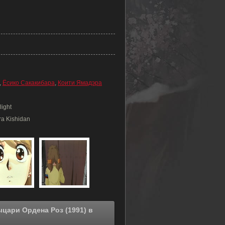
,
Ёсико Сакакибара
,
Коити Ямадэра
light
ra Kishidan