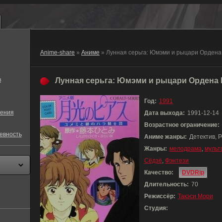
Anime-share
»
Аниме
» Лунная серьга: Юмэми и рыцари Ордена
в
Лунная серьга: Юмэми и рыцари Ордена Р
Год:
1991
ения
Дата выхода:
1991-12-14
Возрастное ограничение:
евность
Аниме жанры:
Детектив, 
Жанры:
мелодрама
,
мульт
Сёдзё
,
Фэнтези
Качество:
DVDRip
Длительность:
70
Режиссёр:
Такэси Мори
Студия: