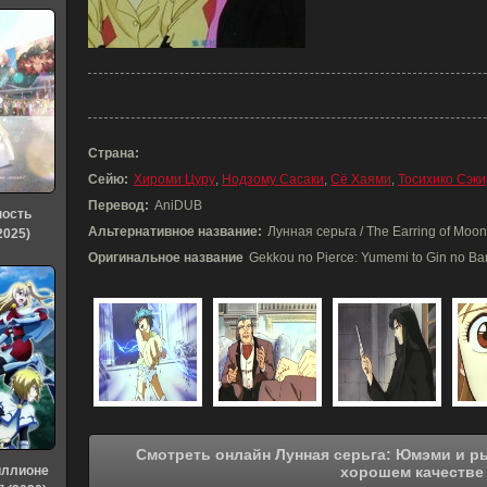
Страна:
Сейю:
Хироми Цуру
,
Нодзому Сасаки
,
Сё Хаями
,
Тосихико Сэки
Перевод:
AniDUB
ность
Альтернативное название:
Лунная серьга / The Earring of Moon
2025)
Оригинальное название
Gekkou no Pierce: Yumemi to Gin no Ba
Смотреть онлайн Лунная серьга: Юмэми и рыцари Ордена Роз (1991) в
иллионе
хорошем качестве