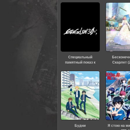
Специальный
Бесконеч
памятный показ к
Скарлет (
тридцатилетию
«Евангелиона» (2026)
Будни
Я стою на м