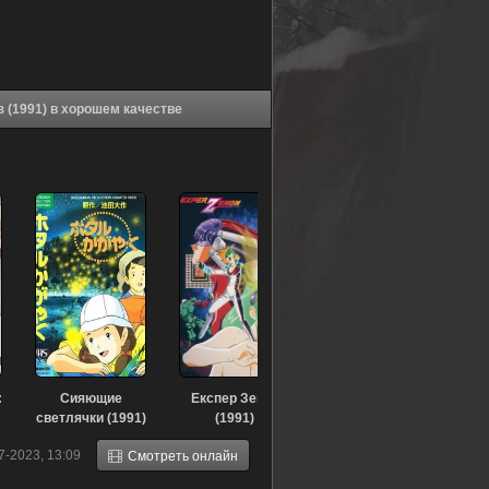
Аниме Лунная серьга: Юмэми и рыцари Ордена Роз (1991) в хорошем качестве
:
Сияющие
Експер Зенон
светлячки (1991)
(1991)
7-2023, 13:09
Смотреть онлайн