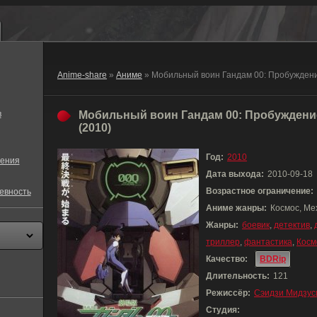
Anime-share
»
Аниме
» Мобильный воин Гандам 00: Пробужден
в
Мобильный воин Гандам 00: Пробуждени
(2010)
Год:
2010
ения
Дата выхода:
2010-09-18
Возрастное ограничение:
евность
Аниме жанры:
Космос, Ме
Жанры:
боевик
,
детектив
,
триллер
,
фантастика
,
Косм
Качество:
BDRip
Длительность:
121
Режиссёр:
Сэидзи Мидзус
Студия: