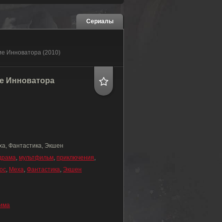
Сериалы
ие Инноватора (2010)
е Инноватора
ха, Фантастика, Экшен
драма
,
мультфильм
,
приключения
,
ос
,
Меха
,
Фантастика
,
Экшен
има