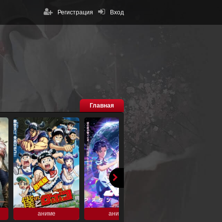
Регистрация
Вход
Главная
аниме
аниме
аниме