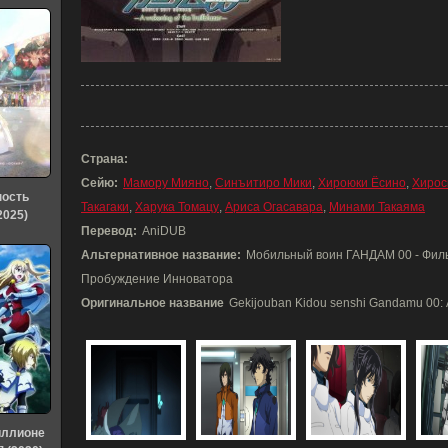
Страна:
Сейю:
Мамору Мияно
,
Синъитиро Мики
,
Хироюки Ёсино
,
Хирос
ность
Такагаки
,
Харука Томацу
,
Ариса Огасавара
,
Минами Такаяма
2025)
Перевод:
AniDUB
Альтернативное название:
Мобильный воин ГАНДАМ 00 - Филь
Пробуждение Инноватора
Оригинальное название
Gekijouban Kidou senshi Gandamu 00: A 
иллионе