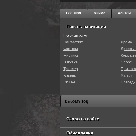
Главная
Аниме
Хентай
Панель навигации
По жанрам
Фантастика
Драма
Фэнтези
Детекти
Мистика
Комедия
Bukkake
Спорт
Триллер
Приключ
Боевик
Ужасы
Экшен
Повседн
Скоро на сайте
Обновления