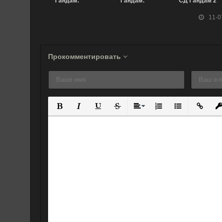
Гандам:
Гандам:
СД Гандам 2
Сумеречный
Грозовой сектор
(1989)
11-0
Аксис —
(фильм первый)
Красный след
(2016)
(2017)
Прокомментировать
Полужирный
Курсив
Подчеркнутый
Зачеркнутый
Выравнивание
Нумерованный спис
Маркированны
Вставит
Вс