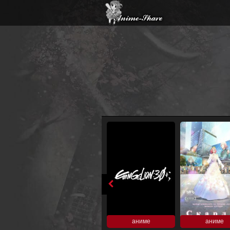
аниме
аниме