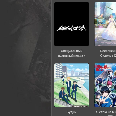
Специальный
Бесконеч
памятный показ к
Скарлет (
тридцатилетию
«Евангелиона» (2026)
Будни
Я стою на м