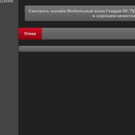
] (2020)
Смотреть онлайн Мобильный воин Гандам 00: Пробуждение Инноватора (2010)
в хорошем качеств
Плеер