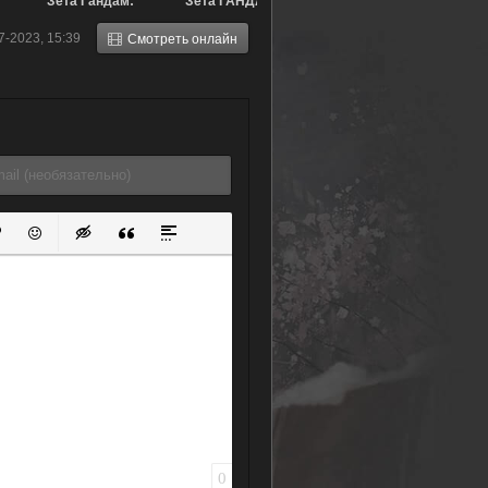
Зета Гандам:
Зета ГАНДАМ -
Новый перевод
Новый перевод
7-2023, 15:39
Смотреть онлайн
(2006)
(фильм второй)
(2005)
ок
й список
ь ссылку
тавить защищенную ссылку
Вставить смайлик
Вставка скрытого текста
Вставка цитаты
Вставка спойлера
0