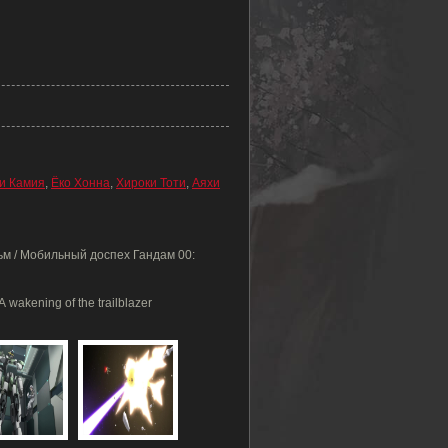
и Камия
,
Ёко Хонна
,
Хироки Тоти
,
Аяхи
м / Мобильный доспех Гандам 00:
wakening of the trailblazer