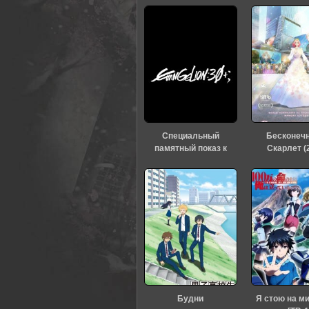
Специальный
Бесконеч
памятный показ к
Скарлет (
тридцатилетию
«Евангелиона» (2026)
Будни
Я стою на м