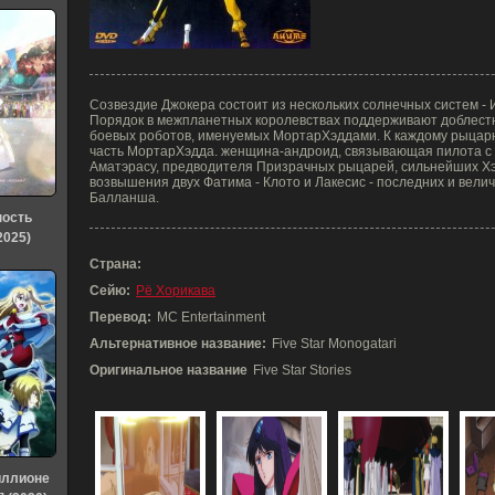
Созвездие Джокера состоит из нескольких солнечных систем - 
Порядок в межпланетных королевствах поддерживают доблест
боевых роботов, именуемых МортарХэддами. К каждому рыцар
часть МортарХэдда. женщина-андроид, связывающая пилота с 
Аматэрасу, предводителя Призрачных рыцарей, сильнейших Хэ
возвышения двух Фатима - Клото и Лакесис - последних и вел
Балланша.
ность
2025)
Страна:
Сейю:
Рё Хорикава
Перевод:
MC Entertainment
Альтернативное название:
Five Star Monogatari
Оригинальное название
Five Star Stories
иллионе