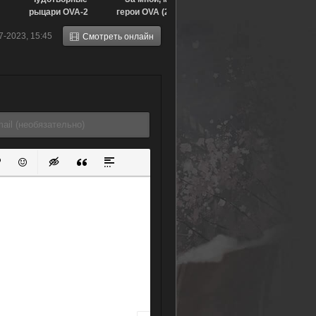
рыцари OVA-2
герои OVA (2023)
(1989)
7-2023, 15:45
Смотреть онлайн
ок
й список
ь ссылку
тавить защищенную ссылку
Вставить смайлик
Вставка скрытого текста
Вставка цитаты
Вставка спойлера