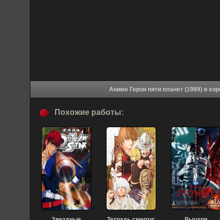
Аниме Герои п
Похожие работы:
Звездные
Тетрадь смерти:
Рыцари