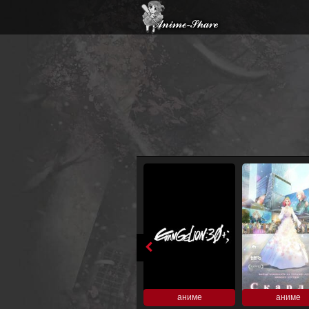
аниме
аниме