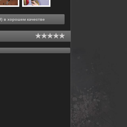
Смотреть онлайн Герои пяти планет (1989) в хорошем качестве