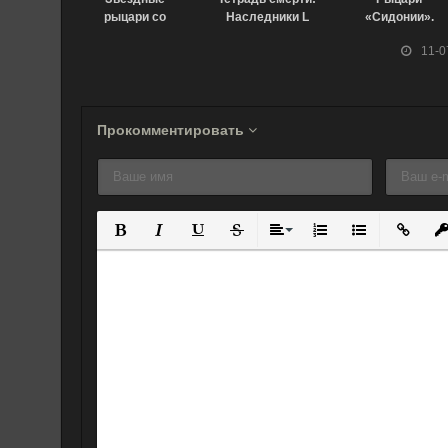
рыцари со
Наследники L
«Сидонии».
Звезды изгоев
(2008)
Фильм (2015)
11-0
(1998)
Прокомментировать
Полужирный
Курсив
Подчеркнутый
Зачеркнутый
Выравнивание
Нумерованный спис
Маркированны
Вставит
Вс