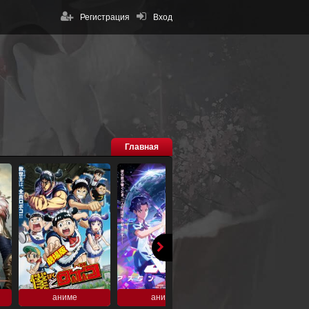
Регистрация
Вход
Главная
аниме
аниме
аниме