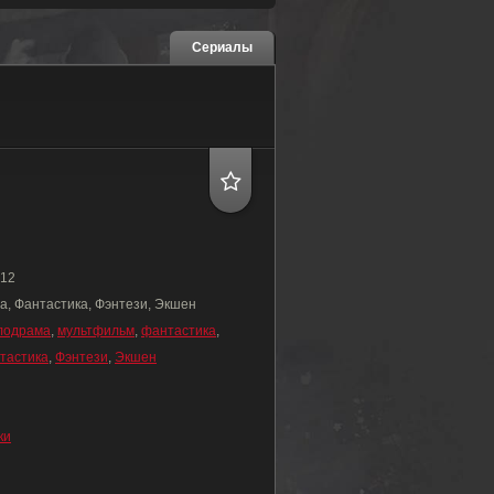
Сериалы
12
а, Фантастика, Фэнтези, Экшен
лодрама
,
мультфильм
,
фантастика
,
тастика
,
Фэнтези
,
Экшен
ки