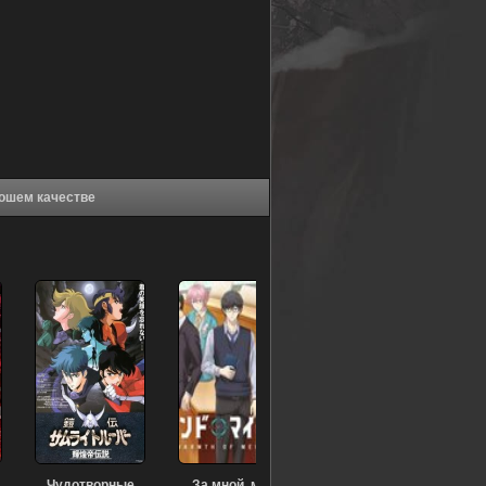
яти планет (1989) в хорошем качестве
Чудотворные
За мной, мои