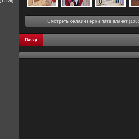
] (2020)
Плеер