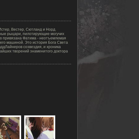
Истер, Вестер, Сютланд и Норд.
ные рыцари, пилотирующие могучих
ю привязана Фатима - неотъемлемая
его машиной. Это история Бога Света
ддЛайнеров созвездия, и хроника
ичайших творений знаменитого доктора