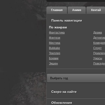
Главная
Аниме
Хентай
Панель навигации
По жанрам
Фантастика
Драма
Фэнтези
Детекти
Мистика
Комедия
Bukkake
Спорт
Триллер
Приключ
Боевик
Ужасы
Экшен
Повседн
Скоро на сайте
Обновления