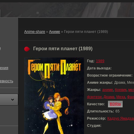
Anime-share
»
Аниме
» Герои пяти планет (1989)
в
Герои пяти планет (1989)
Год:
1989
ения
Дата выхода:
Возрастное ограничение:
евность
Аниме жанры:
Драма, Мех
Жанры:
аниме
,
боевик
,
ме
фэнтези
,
Драма
,
Меха
,
Фан
Качество:
BDRip
Длительность:
65
Режиссёр:
Кадзуо Ямадза
Студия: