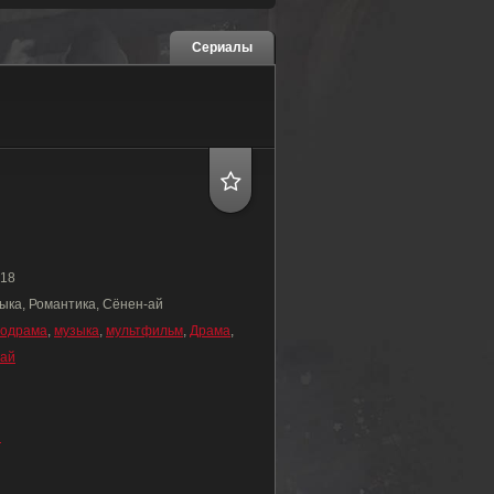
Сериалы
18
ыка, Романтика, Сёнен-ай
одрама
,
музыка
,
мультфильм
,
Драма
,
-ай
и