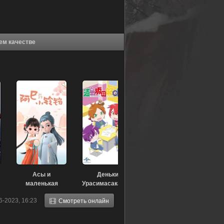
(2020) в хорошем качестве
Асы и
Деньки
маленькая
Урасимасакатасэн:
Ляндан (2020)
Школьная пора
6-2023, 16:23
Смотреть онлайн
— Эпизод 13
(2020)