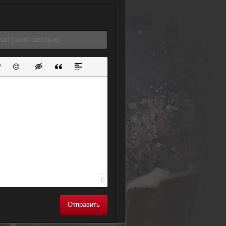
ок
й список
ь ссылку
тавить защищенную ссылку
Вставить смайлик
Вставка скрытого текста
Вставка цитаты
Вставка спойлера
0
Отправить