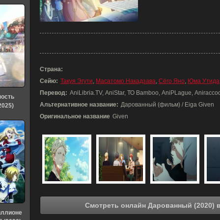
Страна:
Сейю:
Такуя Эгути
,
Масатомо Накадзава
,
Сёго Яно
,
Юма Утида
Перевод:
AniLibria.TV, AniStar, ТО Bamboo, AniPLague, Aniraccoon
ность
Альтернативное название:
Дарованный (фильм) / Eiga Given
2025)
Оригинальное название
Given
См
иллионе