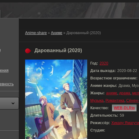
Anime-share
»
Аниме
» Дарованный (2020)
в
Дарованный (2020)
Год:
2020
ения
Дата выхода:
2020-08-22
Возрастное ограничение:
евность
Аниме жанры:
Драма, Муз
Жанры:
аниме
,
драма
,
мел
Музыка
,
Романтика
,
Сёнен
Качество:
WEB-DLRip
Длительность:
59
Режиссёр:
Хикару Ямагут
Студия: