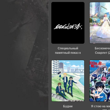
Специальный
Бесконеч
памятный показ к
Скарлет (
тридцатилетию
«Евангелиона» (2026)
Будни
Я стою на м