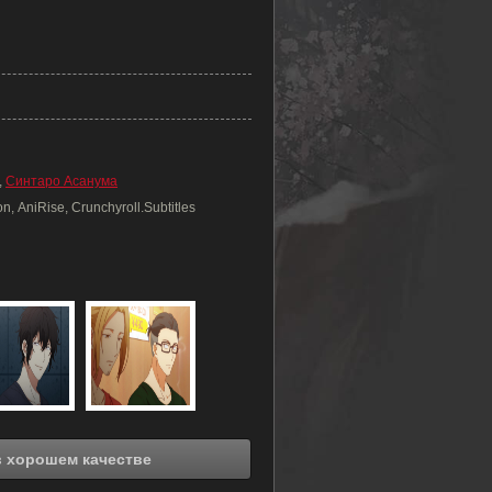
,
Синтаро Асанума
, AniRise, Crunchyroll.Subtitles
отреть онлайн Дарованный (2020) в хорошем качестве