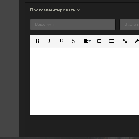
Прокомментировать
Полужирный
Курсив
Подчеркнутый
Зачеркнутый
Выравнивание
Нумерованный спис
Маркированны
Вставит
Вс