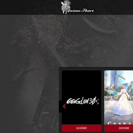
аниме
аниме