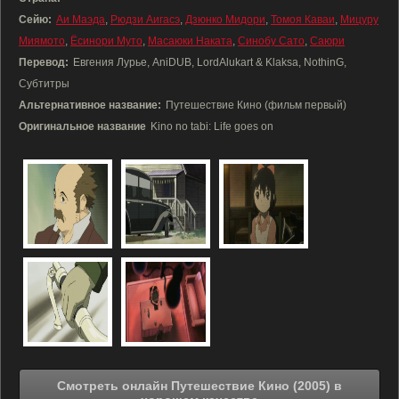
Сейю:
Аи Маэда
,
Рюдзи Аигасэ
,
Дзюнко Мидори
,
Томоя Каваи
,
Мицуру
Миямото
,
Ёсинори Муто
,
Масаюки Наката
,
Синобу Сато
,
Саюри
Перевод:
Евгения Лурье, AniDUB, LordAlukart & Klaksa, NothinG,
Субтитры
Альтернативное название:
Путешествие Кино (фильм первый)
Оригинальное название
Kino no tabi: Life goes on
Смотреть онлайн Путешествие Кино (2005) в