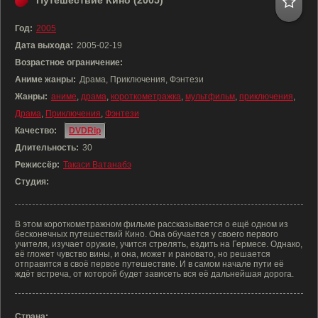
Путешествие Кино (2005)
Год:
2005
Дата выхода:
2005-02-19
Возрастное ограничение:
Аниме жанры:
Драма, Приключения, Фэнтези
Жанры:
аниме
,
драма
,
короткометражка
,
мультфильм
,
приключения
,
Драма
,
Приключения
,
Фэнтези
Качество:
DVDRip
Длительность:
30
Режиссёр:
Такаси Ватанабэ
Студия:
В этом короткометражном фильме рассказывается о ещё одном из
бесконечных путешествий Кино. Она обучается у своего первого
учителя, изучает оружие, учится стрелять, ездить на Гермесе. Однако,
её гложет чувство вины, и она, может и рановато, но решается
отправится в своё первое путешествие. И в самом начале пути её
ждёт встреча, от которой будет зависеть вся её дальнейшая дорога.
Страна: