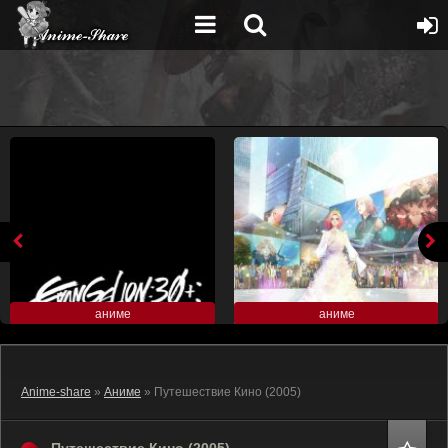
аниме
аниме
Anime-share
»
Аниме
» Путешествие Кино (2005)