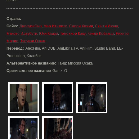
не все.
Страна:
Сейю:
Даисукэ Оно
,
Мао Итимити
,
Саори Хаями
,
Сюити Икэда
,
Макото Идзубути
,
Юки Кадзи
,
Томохиро Каку
,
Кэндо Кобаяси
,
Рихито
Морио
,
Тэруаки Огава
Перевод:
AlexFilm, AniDUB, AniLibria.TV, AniFilm, Studio Band, LE-
Production, Колобок
Альтернативное название:
Ганц: Миссия Осака
Оригинальное название
Gantz: O