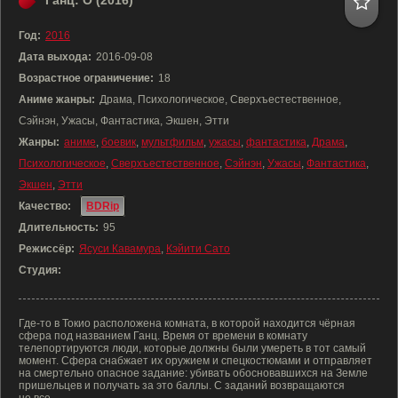
Ганц: О (2016)
Год:
2016
Дата выхода:
2016-09-08
Возрастное ограничение:
18
Аниме жанры:
Драма, Психологическое, Сверхъестественное,
Сэйнэн, Ужасы, Фантастика, Экшен, Этти
Жанры:
аниме
,
боевик
,
мультфильм
,
ужасы
,
фантастика
,
Драма
,
Психологическое
,
Сверхъестественное
,
Сэйнэн
,
Ужасы
,
Фантастика
,
Экшен
,
Этти
Качество:
BDRip
Длительность:
95
Режиссёр:
Ясуси Кавамура
,
Кэйити Сато
Студия:
Где-то в Токио расположена комната, в которой находится чёрная
сфера под названием Ганц. Время от времени в комнату
телепортируются люди, которые должны были умереть в тот самый
момент. Сфера снабжает их оружием и спецкостюмами и отправляет
на смертельно опасное задание: убивать обосновавшихся на Земле
пришельцев и получать за это баллы. С заданий возвращаются