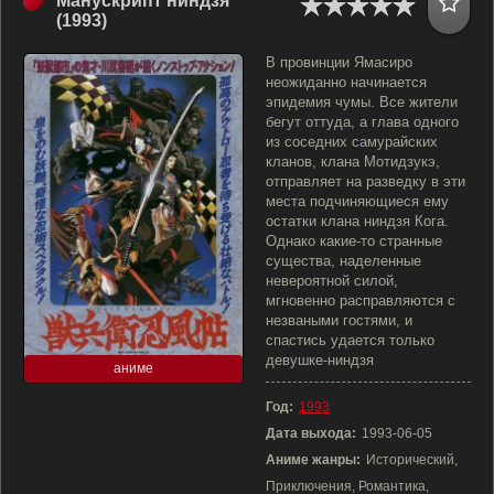
Манускрипт ниндзя
(1993)
В провинции Ямасиро
неожиданно начинается
эпидемия чумы. Все жители
бегут оттуда, а глава одного
из соседних самурайских
кланов, клана Мотидзукэ,
отправляет на разведку в эти
места подчиняющиеся ему
остатки клана ниндзя Кога.
Однако какие-то странные
существа, наделенные
невероятной силой,
мгновенно расправляются с
незваными гостями, и
спастись удается только
девушке-ниндзя
аниме
Год:
1993
Дата выхода:
1993-06-05
Аниме жанры:
Исторический,
Приключения, Романтика,