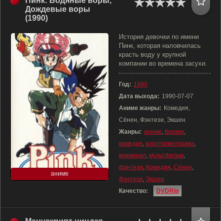
Пинк: Водяные воры,
Дождевые воры
(1990)
История девочки по имени
Пинк, которая наловчилась
красть воду у крупной
компании во времена засухи.
Год:
1990
Дата выхода:
1990-07-07
Аниме жанры:
Комедия,
Сёнен, Фэнтези, Экшен
Жанры:
аниме
,
боевик
,
комедия
,
короткометражка
,
криминал
,
мультфильм
,
фэнтези
,
Комедия
,
Сёнен
,
аниме
Фэнтези
,
Экшен
Качество:
DVDRip