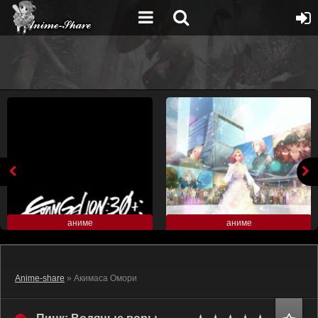
аниме
аниме
Anime-share
» Акимаса Омори