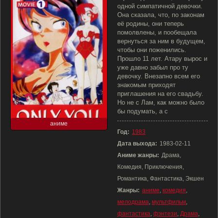
одной симпатичной девочки.
Она сказала, что, по законам
её родины, они теперь
помолвлены, и пообещала
вернуться за ним в будущем,
чтобы они поженились.
Прошло 11 лет. Атару вырос и
уже давно забыл про ту
девочку. Внезапно всем его
знакомым приходят
приглашения на его свадьбу.
Но не с Лам, как можно было
бы подумать, а с
аниме
Год:
1983
Дата выхода:
1983-02-11
Аниме жанры:
Драма,
Комедия, Приключения,
Романтика, Фантастика, Экшен
Жанры:
аниме
,
комедия
,
мелодрама
,
мультфильм
,
фантастика
,
фэнтези
,
Драма
,