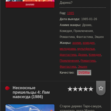
Дарина?
аниме
Год:
1985
Дата выхода:
1985-01-26
Аниме жанры:
Драма,
Комедия, Приключения,
Романтика, Фантастика, Экшен
Жанры:
аниме
,
комедия
,
мелодрама
,
мультфильм
,
фантастика
,
Драма
,
Комедия
,
Приключения
,
Романтика
,
Фантастика
,
Экшен
Качество:
DVDRip
Несносные
пришельцы 4: Лам
навсегда (1986)
Старое дерево Таро-сакура,
хранитель рода Мэндо,