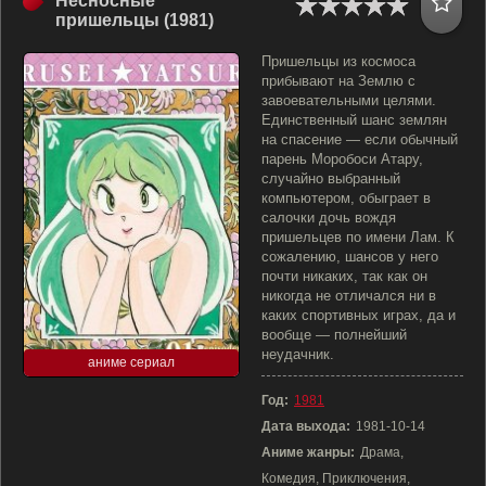
Несносные
пришельцы (1981)
Пришельцы из космоса
прибывают на Землю с
завоевательными целями.
Единственный шанс землян
на спасение — если обычный
парень Моробоси Атару,
случайно выбранный
компьютером, обыграет в
салочки дочь вождя
пришельцев по имени Лам. К
сожалению, шансов у него
почти никаких, так как он
никогда не отличался ни в
каких спортивных играх, да и
вообще — полнейший
неудачник.
аниме сериал
Год:
1981
Дата выхода:
1981-10-14
Аниме жанры:
Драма,
Комедия, Приключения,