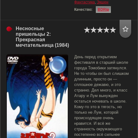
Фантастика
,
Экшен
Качество:
BDRip
Несносные
пришельцы 2:
Прекрасная
мечтательница (1984)
День перед открытием
фестиваля в старшей школе
города Томобики затянулся.
Не то чтобы он был слишком
длинным, просто он —
сплошное дежавю, и это
странно. Дел много, и класс
Атару и Лум вынужден
остаться ночевать в школе.
Кому-то это в тягость, но
только не Лум, которой
происходящее очень
нравится. И всё же
странность окружающего
постепенно всё сильнее