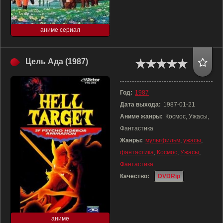
аниме сериал
Цель Ада (1987)
Год:
1987
Дата выхода:
1987-01-21
Аниме жанры:
Космос, Ужасы,
Фантастика
Жанры:
мультфильм
,
ужасы
,
фантастика
,
Космос
,
Ужасы
,
Фантастика
Качество:
DVDRip
аниме