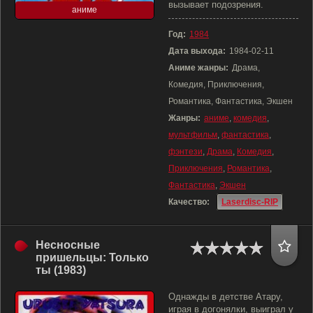
вызывает подозрения.
аниме
Год:
1984
Дата выхода:
1984-02-11
Аниме жанры:
Драма,
Комедия, Приключения,
Романтика, Фантастика, Экшен
Жанры:
аниме
,
комедия
,
мультфильм
,
фантастика
,
фэнтези
,
Драма
,
Комедия
,
Приключения
,
Романтика
,
Фантастика
,
Экшен
Качество:
Laserdisc-RIP
Несносные
пришельцы: Только
ты (1983)
Однажды в детстве Атару,
играя в догонялки, выиграл у