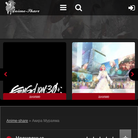
аниме
аниме
Anime-share
» Акира Мураяма