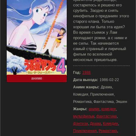
состарилось и решено его
срубить. Заодно и снять
кинофильм о преданиях этого
старого клана. Только
хорошая ли была эта идея?
Во время съемок у Лам
пропадают рожки, а с ними и
ее силы. Так начинается
самый странный и лиричный
фильм по вселенной
несносных пришельцев.
Год:
1986
аниме
Дата выхода:
1986-02-22
Аниме жанры:
Драма,
Комедия, Приключения,
Романтика, Фантастика, Экшен
Жанры:
аниме
,
комедия
,
мультфильм
,
фантастика
,
фэнтези
,
Драма
,
Комедия
,
Приключения
,
Романтика
,