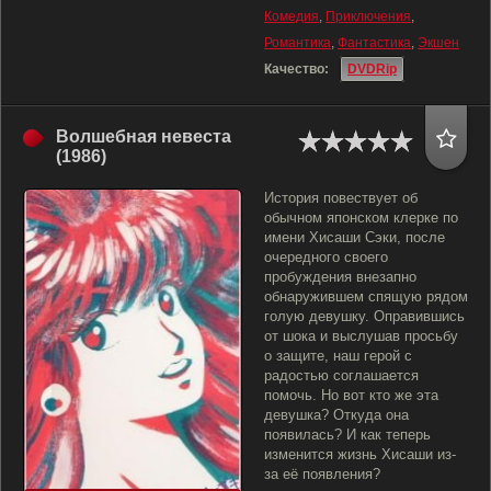
Комедия
,
Приключения
,
Романтика
,
Фантастика
,
Экшен
Качество:
DVDRip
Волшебная невеста
(1986)
История повествует об
обычном японском клерке по
имени Хисаши Сэки, после
очередного своего
пробуждения внезапно
обнаружившем спящую рядом
голую девушку. Оправившись
от шока и выслушав просьбу
о защите, наш герой с
радостью соглашается
помочь. Но вот кто же эта
девушка? Откуда она
появилась? И как теперь
изменится жизнь Хисаши из-
за её появления?