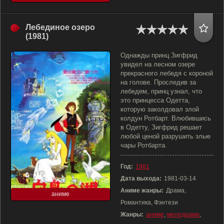
Лебединое озеро
(1981)
Однажды принц Зигфрид
увидел на лесном озере
прекрасного лебедя с короной
на голове. Проследив за
лебедем, принц узнал, что
это принцесса Одетта,
которую заколдовал злой
колдун Ротбарт. Влюбившись
в Одетту, Зигфрид решает
любой ценой разрушить злые
чары Ротбарта.
Год:
1981
Дата выхода:
1981-03-14
Аниме жанры:
Драма,
аниме
Романтика, Фэнтези
Жанры:
аниме
,
мелодрама
,