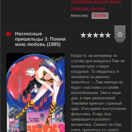
мультфильм
,
фэнтези
,
Драма
,
Романтика
,
Фэнтези
Качество:
DVDRip
Несносные
пришельцы 3: Помни
мою любовь (1985)
Когда-то, на вечеринку по
случаю дня рожденья Лам не
позвали одну старую
колдунью. Та обиделась и
наложила на девочку
проклятье — Лам никогда не
будет счастлива со своим
возлюбленным. Уже в наши
дни, в парк развлечений
Томобики приехал странный
цирк. И во время выступления
фокусника, Атару был
превращен в розового
бегемотика. Сможет ли Лам
снять проклятье со своего