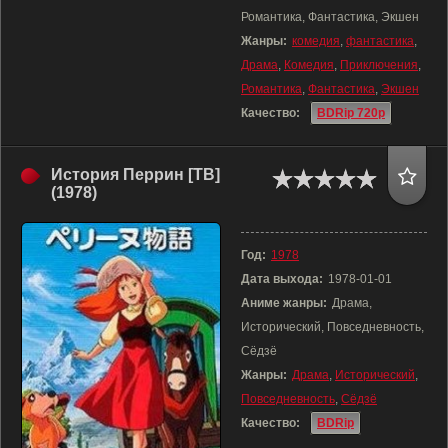
Романтика, Фантастика, Экшен
Жанры:
комедия
,
фантастика
,
Драма
,
Комедия
,
Приключения
,
Романтика
,
Фантастика
,
Экшен
Качество:
BDRip 720p
История Перрин [ТВ]
(1978)
Год:
1978
Дата выхода:
1978-01-01
Аниме жанры:
Драма,
Исторический, Повседневность,
Сёдзё
Жанры:
Драма
,
Исторический
,
Повседневность
,
Сёдзё
Качество:
BDRip