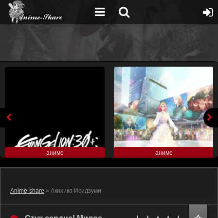
аниме
аниме
Anime-share
» Акихико Исидзуми