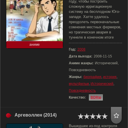
году, чтобы построить
сложную ирригационную
систему на бесплодном Юго-
западе. Хатте удалось
преодолеть первоначальные
сомнения местных фермеров,
но трагическая авария в
туннеле в конечном итоге
аниме
Год:
2008
Дата выхода:
2008-11-15
Аниме жанры:
Исторический,
Повседневность
Жанры:
биография
,
история
,
мультфильм
,
Исторический
,
Повседневность
Качество:
BDRip
Аргеволлен (2014)
Вышедшее из-под контроля