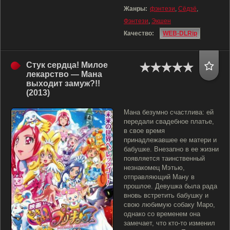
Жанры:
фэнтези
,
Сёдзё
,
Фэнтези
,
Экшен
Качество:
WEB-DLRip
Стук сердца! Милое
лекарство — Мана
выходит замуж?!!
(2013)
Мана безумно счастлива: ей
передали свадебное платье,
в свое время
принадлежавшее ее матери и
бабушке. Внезапно в ее жизни
появляется таинственный
незнакомец Мэтью,
отправляющий Ману в
прошлое. Девушка была рада
вновь встретить бабушку и
свою любимую собаку Маро,
однако со временем она
замечает, что кто-то изменил