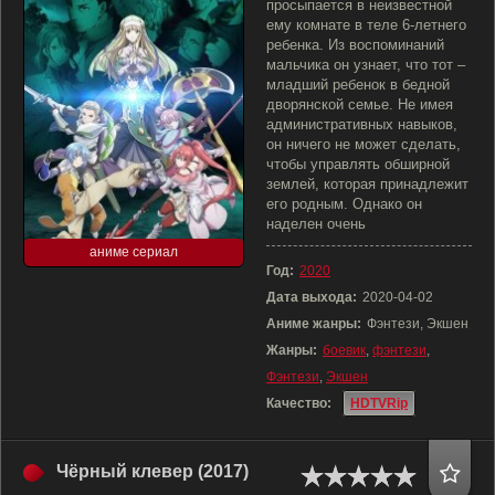
просыпается в неизвестной
ему комнате в теле 6-летнего
ребенка. Из воспоминаний
мальчика он узнает, что тот –
младший ребенок в бедной
дворянской семье. Не имея
административных навыков,
он ничего не может сделать,
чтобы управлять обширной
землей, которая принадлежит
его родным. Однако он
наделен очень
аниме сериал
Год:
2020
Дата выхода:
2020-04-02
Аниме жанры:
Фэнтези, Экшен
Жанры:
боевик
,
фэнтези
,
Фэнтези
,
Экшен
Качество:
HDTVRip
Чёрный клевер (2017)