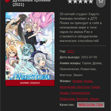
Духовные хроники
(2021)
20-летний студент Харуто
Амакава погибает в ДТП.
Позже он приходит в себя в
незнакомом мире в теле
парня по имени Рио и
становится обладателем
магических способностей.
Год:
2021
Дата выхода:
2021-07-05
Аниме жанры:
Гарем, Драма,
Приключения, Романтика,
Фэнтези, Экшен
Жанры:
боевик
,
драма
,
аниме сериал
мелодрама
,
фэнтези
,
Гарем
,
Драма
,
Приключения
,
Романтика
,
Фэнтези
,
Экшен
Качество:
WEB-DLRip 720p