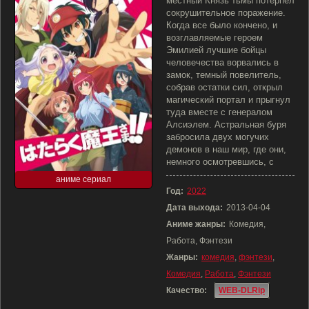
местный Князь тьмы потерпел
сокрушительное поражение.
Когда все было кончено, и
возглавляемые героем
Эмилией лучшие бойцы
человечества ворвались в
замок, темный повелитель,
собрав остатки сил, открыл
магический портал и прыгнул
туда вместе с генералом
Алсиэлем. Астральная буря
забросила двух могучих
демонов в наш мир, где они,
немного осмотревшись, с
аниме сериал
Год:
2022
Дата выхода:
2013-04-04
Аниме жанры:
Комедия,
Работа, Фэнтези
Жанры:
комедия
,
фэнтези
,
Комедия
,
Работа
,
Фэнтези
Качество:
WEB-DLRip