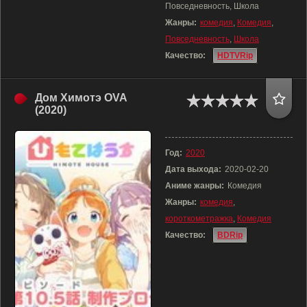
Повседневность, Школа
Жанры:
комедия
,
Комедия
,
Повседневность
,
Школа
Качество:
HDTVRip
Дом Химотэ OVA
(2020)
Год:
2020
Дата выхода:
2020-02-20
Аниме жанры:
Комедия
Жанры:
комедия
,
короткометражка
,
Комедия
Качество:
BDRip