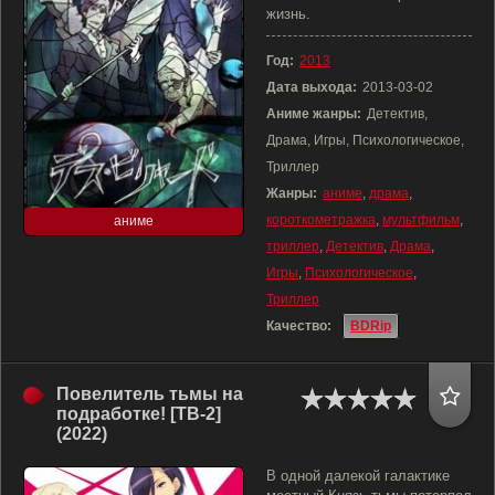
жизнь.
Год:
2013
Дата выхода:
2013-03-02
Аниме жанры:
Детектив,
Драма, Игры, Психологическое,
Триллер
Жанры:
аниме
,
драма
,
короткометражка
,
мультфильм
,
аниме
триллер
,
Детектив
,
Драма
,
Игры
,
Психологическое
,
Триллер
Качество:
BDRip
Повелитель тьмы на
подработке! [ТВ-2]
(2022)
В одной далекой галактике