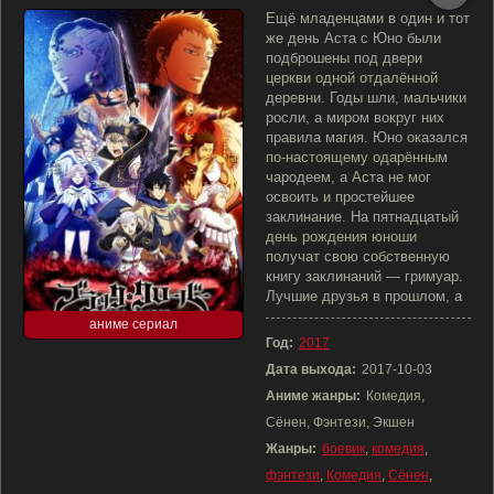
Ещё младенцами в один и тот
же день Аста с Юно были
подброшены под двери
церкви одной отдалённой
деревни. Годы шли, мальчики
росли, а миром вокруг них
правила магия. Юно оказался
по-настоящему одарённым
чародеем, а Аста не мог
освоить и простейшее
заклинание. На пятнадцатый
день рождения юноши
получат свою собственную
книгу заклинаний — гримуар.
Лучшие друзья в прошлом, а
аниме сериал
Год:
2017
Дата выхода:
2017-10-03
Аниме жанры:
Комедия,
Сёнен, Фэнтези, Экшен
Жанры:
боевик
,
комедия
,
фэнтези
,
Комедия
,
Сёнен
,