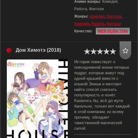
Аниме жанры:
Комедия,
Работа, Фэнтези
Жанры:
комедия
,
фэнтези
,
Комедия
,
Работа
,
Фэнтези
Качество:
WEB-DLRip 720p
Дом Химотэ (2018)
История повествует о
повседневной жизни пятерых
подруг, которые живут под
одной крышей вместе с
кошкой Эниши и мечтают
найти способ снискать
популярность и почёт.
Казалось бы, всё до жути
банально, только вот каждый
в этой компании, ко всему
прочему, обладает
таинственной магической
силой.