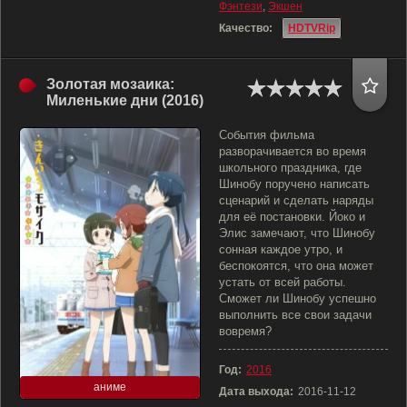
Фэнтези
,
Экшен
Качество:
HDTVRip
Золотая мозаика:
Миленькие дни (2016)
События фильма
разворачивается во время
школьного праздника, где
Шинобу поручено написать
сценарий и сделать наряды
для её постановки. Йоко и
Элис замечают, что Шинобу
сонная каждое утро, и
беспокоятся, что она может
устать от всей работы.
Сможет ли Шинобу успешно
выполнить все свои задачи
вовремя?
Год:
2016
аниме
Дата выхода:
2016-11-12