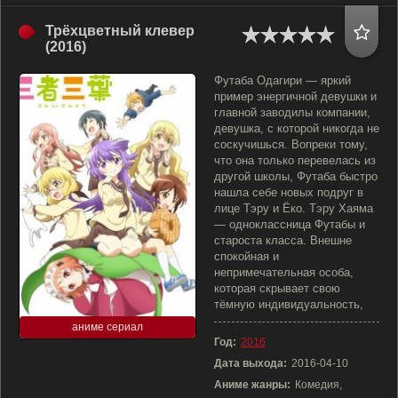
Трёхцветный клевер
(2016)
Футаба Одагири — яркий
пример энергичной девушки и
главной заводилы компании,
девушка, с которой никогда не
соскучишься. Вопреки тому,
что она только перевелась из
другой школы, Футаба быстро
нашла себе новых подруг в
лице Тэру и Ёко. Тэру Хаяма
— одноклассница Футабы и
староста класса. Внешне
спокойная и
непримечательная особа,
которая скрывает свою
тёмную индивидуальность,
аниме сериал
Год:
2016
Дата выхода:
2016-04-10
Аниме жанры:
Комедия,