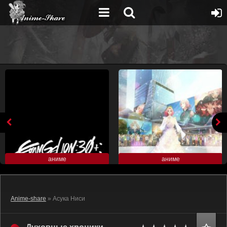
аниме
аниме
Anime-share
» Асука Ниси