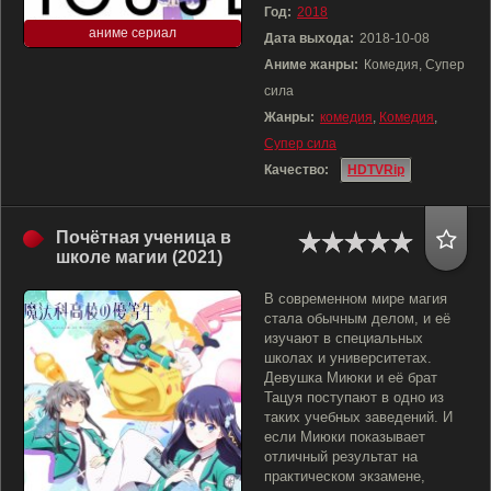
Год:
2018
аниме сериал
Дата выхода:
2018-10-08
Аниме жанры:
Комедия, Супер
сила
Жанры:
комедия
,
Комедия
,
Супер сила
Качество:
HDTVRip
Почётная ученица в
школе магии (2021)
В современном мире магия
стала обычным делом, и её
изучают в специальных
школах и университетах.
Девушка Миюки и её брат
Тацуя поступают в одно из
таких учебных заведений. И
если Миюки показывает
отличный результат на
практическом экзамене,