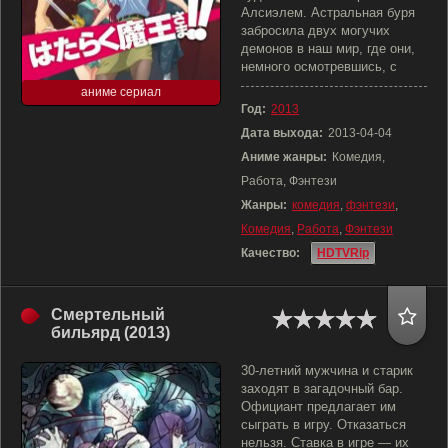
Алсиэлем. Астральная буря
забросила двух могучих
демонов в наш мир, где они,
немного осмотревшись, с
аниме сериал
Год:
2013
Дата выхода:
2013-04-04
Аниме жанры:
Комедия,
Работа, Фэнтези
Жанры:
комедия
,
фэнтези
,
Комедия
,
Работа
,
Фэнтези
Качество:
HDTVRip
Смертельный
бильярд (2013)
30-летний мужчина и старик
заходят в загадочный бар.
Официант предлагает им
сыграть в игру. Отказаться
нельзя. Ставка в игре — их