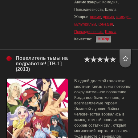
Аниме жанры:
Комедия,
Повседневность, Школа
Жанры:
аниме
,
драма
,
комедия
,
мультфильм
,
Комедия
,
Повседневность
,
Школа
Качество:
BDRip
Повелитель тьмы на
подработке! [ТВ-1]
(2013)
В одной далекой галактике
местный Князь тьмы потерпел
сокрушительное поражение.
Когда все было кончено, и
возглавляемые героем
Эмилией лучшие бойцы
человечества ворвались в
замок, темный повелитель,
собрав остатки сил, открыл
магический портал и прыгнул
туда вместе с генералом