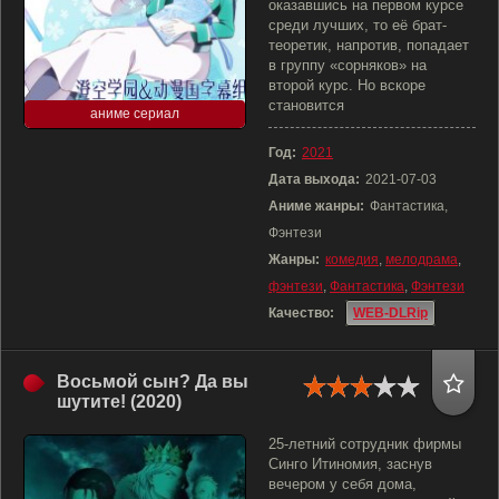
оказавшись на первом курсе
среди лучших, то её брат-
теоретик, напротив, попадает
в группу «сорняков» на
второй курс. Но вскоре
становится
аниме сериал
Год:
2021
Дата выхода:
2021-07-03
Аниме жанры:
Фантастика,
Фэнтези
Жанры:
комедия
,
мелодрама
,
фэнтези
,
Фантастика
,
Фэнтези
Качество:
WEB-DLRip
Восьмой сын? Да вы
шутите! (2020)
25-летний сотрудник фирмы
Синго Итиномия, заснув
вечером у себя дома,