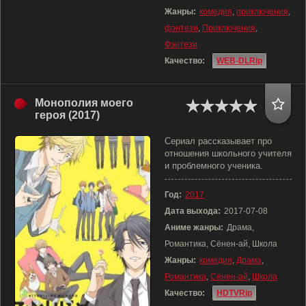
Жанры:
комедия
,
приключения
,
фэнтези
,
Приключения
,
Фэнтези
Качество:
WEB-DLRip
Монополия моего
героя (2017)
Сериал рассказывает про
отношения школьного учителя
и проблемного ученика.
Год:
2017
Дата выхода:
2017-07-08
Аниме жанры:
Драма,
Романтика, Сёнен-ай, Школа
Жанры:
комедия
,
Драма
,
Романтика
,
Сёнен-ай
,
Школа
Качество:
HDTVRip