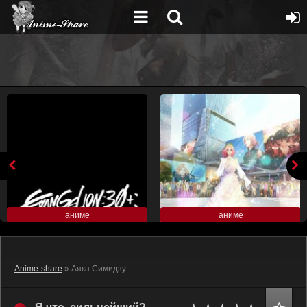
аниме
аниме
Anime-share
» Аяка Симидзу