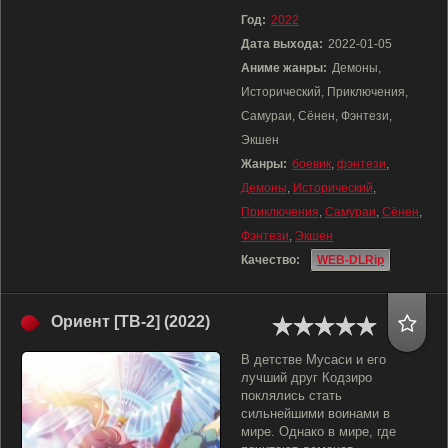
Год:
2022
Дата выхода:
2022-01-05
Аниме жанры:
Демоны,
Исторический, Приключения,
Самураи, Сёнен, Фэнтези,
Экшен
Жанры:
боевик
,
фэнтези
,
Демоны
,
Исторический
,
Приключения
,
Самураи
,
Сёнен
,
Фэнтези
,
Экшен
Качество:
WEB-DLRip
Ориент [ТВ-2] (2022)
В детстве Мусаси и его
лучший друг Кодзиро
поклялись стать
сильнейшими воинами в
мире. Однако в мире, где