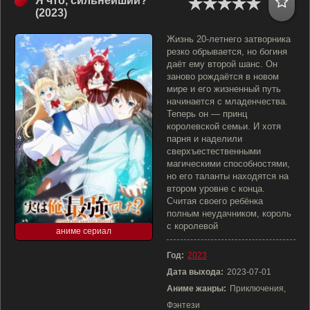
Я что, сильнейший?
(2023)
Жизнь 20-летнего затворника
резко обрывается, но богиня
даёт ему второй шанс. Он
заново рождаётся в новом
мире и его жизненный путь
начинается с младенчества.
Теперь он — принц
королевской семьи. И хотя
парня и наделили
сверхъестественными
магическими способностями,
но его таланты находятся на
втором уровне с конца.
Считая своего ребёнка
полным неудачником, король
с королевой
аниме сериал
Год:
2023
Дата выхода:
2023-07-01
Аниме жанры:
Приключения,
Фэнтези