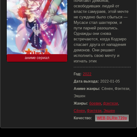
почитают демонов,
освободивших людей от
власти самураев, этой мечте
не суждено было сбыться —
Мусаси стал шахтером, и
пути парней разошлись.
Однажды они снова
встречаются, когда Кодзиро
спасает друга от нападения
демонов. Они решают
исполнить свою мечту и
аниме сериал
изгнать этих
Год:
2022
Дата выхода:
2022-01-05
Аниме жанры:
Сёнен, Фэнтези,
Экшен
Жанры:
боевик
,
фэнтези
,
Сёнен
,
Фэнтези
,
Экшен
Качество:
WEB-DLRip 720p