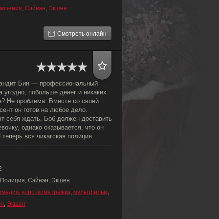
лючения
,
Сэйнэн
,
Экшен
Смотреть онлайн
Бандит Бин — профессиональный
да угодно, побольше денег и никаких
е? Не проблема. Вместе со своей
ент он готов на любое дело.
ют себя ждать. Боб должен доставить
вочку, однако оказывается, что он
И теперь вся чикагская полиция
2
Полиция, Сэйнэн, Экшен
омедия
,
короткометражка
,
мультфильм
,
эн
,
Экшен