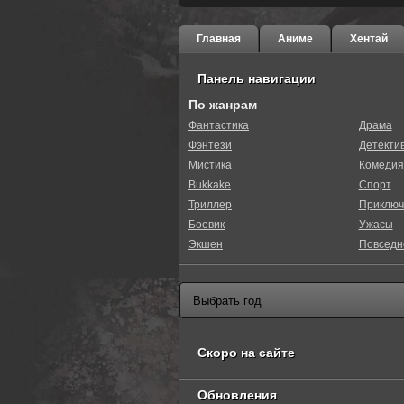
Главная
Аниме
Хентай
Панель навигации
По жанрам
Фантастика
Драма
Фэнтези
Детекти
0
1
2
3
4
5
Мистика
Комедия
Bukkake
Спорт
Триллер
Приключ
Боевик
Ужасы
Экшен
Повседн
Скоро на сайте
Обновления