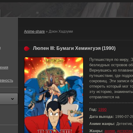
Anime-share
» Дзюн Хадзуми
в
Люпен III: Бумаги Хемингуэя (1990)
Путешествуя по миру, 
безлюдных островов об
ения
Вернувшись из плавания
путешествии, где подр
евность
сокровищ. Эти записи б
отпереть который мог 
эту историю, знаменит
отправляется на
Год:
1990
Дата выхода:
1990-07-2
Аниме жанры:
Детектив
Жанры:
аниме
,
детектив