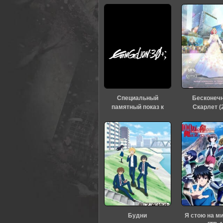
0
1
2
3
4
5
Специальный
Бесконеч
памятный показ к
Скарлет (
тридцатилетию
«Евангелиона» (2026)
Будни
Я стою на м