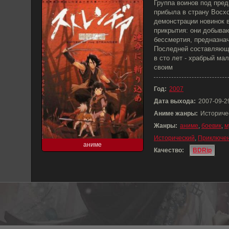
Группа воинов под пре
прибыла в страну Восх
демонстрации новинок в
прикрытия: они добыва
бессмертия, предназнач
Последней составляющ
в сто лет - храбрый ма
своим
Год:
2007
Дата выхода:
2007-09-2
Аниме жанры:
Историче
Жанры:
аниме
,
боевик
,
м
Исторический
,
Приключе
аниме
Качество:
BDRip