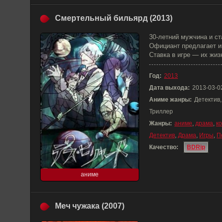
Смертельный бильярд (2013)
30-летний мужчина и ст
Официант предлагает им
Ставка в игре — их жиз
Год:
2013
Дата выхода:
2013-03-0
Аниме жанры:
Детектив,
Триллер
Жанры:
аниме
,
драма
,
к
Детектив
,
Драма
,
Игры
,
П
Качество:
BDRip
аниме
Меч чужака (2007)