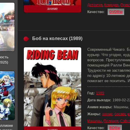
Детектив
,
Комедия
,
Прик
аниме
Качество:
DVDRip
Боб на колесах (1989)
Современный Чикаго. 
курьер. Что угодно, ку
ность
вопросов. Преступлени
2025)
помощницей Ралли Винс
Трудности не заставля
по адресу 10-летнюю де
помогает ее похитить. 
Год:
1989
Дата выхода:
1989-02-2
Аниме жанры:
Машины, 
Жанры:
аниме
,
боевик
,
к
Машины
,
Полиция
,
Сэйн
иллионе
Качество:
BDRip