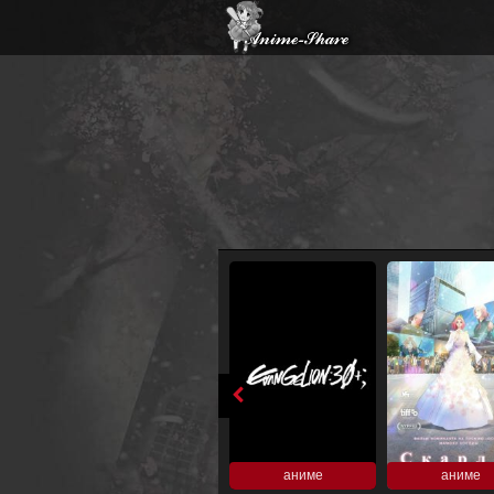
аниме
аниме