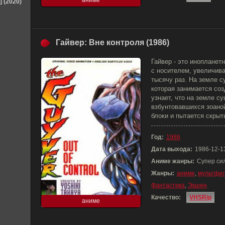
аниме
] (2020)
Гайвер: Вне контроля (1986)
Гайвер - это инопланет
с носителем, увеличива
тысячу раз. На земле с
которая занимается со
узнает, что на земле с
взбунтовавшихся зоано
блоки и пытается скрыт
Год:
1986
Дата выхода:
1986-12-1
Аниме жанры:
Супер си
Жанры:
аниме
,
мультфи
Фантастика
,
Экшен
Качество:
VHSRip
аниме