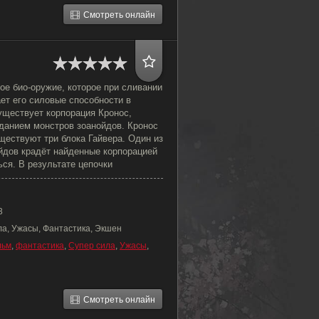
Смотреть онлайн
ное био-оружие, которое при сливании
ет его силовые способности в
уществует корпорация Кронос,
зданием монстров зоанойдов. Кронос
уществуют три блока Гайвера. Один из
йдов крадёт найденные корпорацией
ься. В результате цепочки
3
ла, Ужасы, Фантастика, Экшен
льм
,
фантастика
,
Супер сила
,
Ужасы
,
Смотреть онлайн