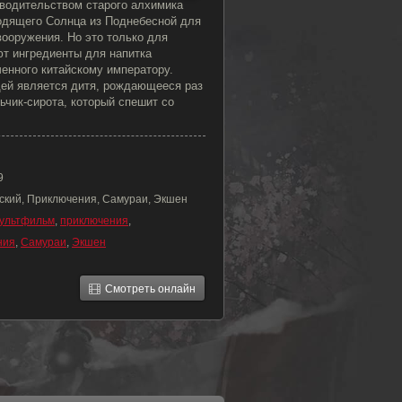
дводительством старого алхимика
одящего Солнца из Поднебесной для
ооружения. Но это только для
ют ингредиенты для напитка
енного китайскому императору.
ей является дитя, рождающееся раз
льчик-сирота, который спешит со
9
ский, Приключения, Самураи, Экшен
ультфильм
,
приключения
,
ния
,
Самураи
,
Экшен
Смотреть онлайн