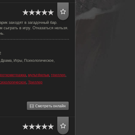
арик заходят в загадочный бар.
 сыграть в игру. Отказаться нельзя.
нь.
2
 Драма, Игры, Психологическое,
ороткометражка
,
мультфильм
,
триллер
,
сихологическое
,
Триллер
Смотреть онлайн