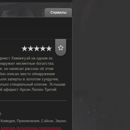
Сериалы
Эрнест Хемингуэй на одном из
наружил несметные богатства.
, он написал рассказ об этом
обно описал место обнаружения
ыли заперты в золотом сундучке,
только специальный ключик. Услышав
ый аферист Арсен Люпен Третий
0
, Комедия, Приключения, Сэйнэн, Экшен
,
комедия
,
мультфильм
,
приключения
,