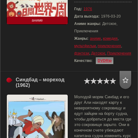
Год:
1976
Дата выхода:
1976-03-20
аниме
Аниме жанры:
Детское,
Приключения
Жанры:
аниме
,
комедия
,
мультфильм
,
приключения
,
фэнтези
,
Детское
,
Приключения
Качество:
DVDRip
Синдбад – мореход
(1962)
Молодой моряк Синбад и его
друг Али находят карту к
невероятному сокровищу и
едут зайцем на борту судна,
чтобы добраться до места где
это сокровище зарыто. Они в
конечном счете убеждают
капитана судна изменить курс