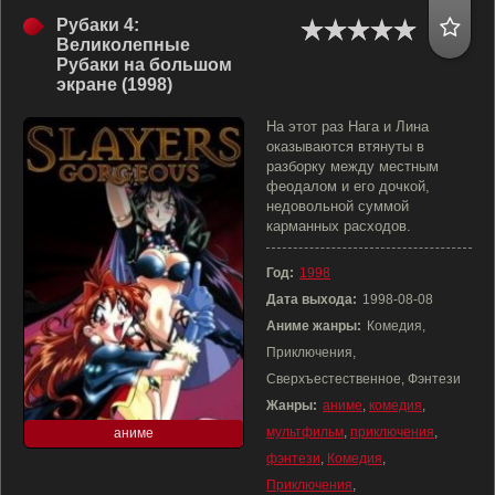
Рубаки 4:
Великолепные
Рубаки на большом
экране (1998)
На этот раз Нага и Лина
оказываются втянуты в
разборку между местным
феодалом и его дочкой,
недовольной суммой
карманных расходов.
Год:
1998
Дата выхода:
1998-08-08
Аниме жанры:
Комедия,
Приключения,
Сверхъестественное, Фэнтези
Жанры:
аниме
,
комедия
,
мультфильм
,
приключения
,
аниме
фэнтези
,
Комедия
,
Приключения
,