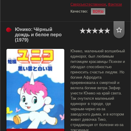
Сверхъестественное
,
Фэнтези
Качество:
BDRip
Юнико: Чёрный
дождь и белое перо
(1979)
Юнико, маленький волшебный
единорог, был любимым
питомцем красавицы Психеи и
обладал способностью
приносить счастье людям. Но
богиня Афродита
приревновала к смертной и
велела богине ветра Зефир
унести Юнико на край света.
Так очутился маленький
единорог в городе, где
черным-черно из-за
заводского дыма, и в котором
живет девочка Тико,
страдающая от болезни из-за
токсичных