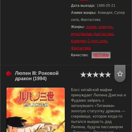
Дата выхода:
1986-05-21
Аниме жанры:
Комедия, Супер
сила, Фантастика
Жанры:
аниме
,
комедия
,
мультфильм
,
фантастика
,
Комедия
,
Супер сила
,
Фантастика
Качество:
HDTVRip
Люпен III: Роковой
дракон (1994)
Босс китайской мафии
принуждает Люпена Дзигэна и
Фудзико забрать с
затонувшего «Титаника»
золотую статуэтку дракона —
сокровище, которое когда-то
пытался выкрасть дед
Люпена, будучи пассажиром