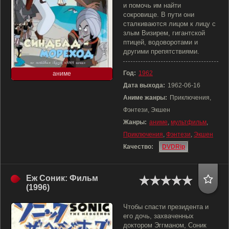
и помочь им найти
сокровище. В пути они
сталкиваются лицом к лицу с
злым Визирем, гигантской
птицей, водоворотами и
другими препятствиями.
Год:
1962
аниме
Дата выхода:
1962-06-16
Аниме жанры:
Приключения,
Фэнтези, Экшен
Жанры:
аниме
,
мультфильм
,
Приключения
,
Фэнтези
,
Экшен
Качество:
DVDRip
Еж Соник: Фильм
(1996)
Чтобы спасти президента и
его дочь, захваченных
доктором Эггманом, Соник