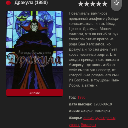
Дракула (1980)
Повелитель вампиров,
преданный анафеме убийца-
колосажатель, князь Влад
Цепеш, Дракула. Многие
считали, что он погиб от рук
своих заклятых врагов из
рода Ван Хелсингов, но
Дракула и по сей день пьет
кровь невинных жертв. Его
следы приводят охотников в
Америку, где князь избрал
себе смертную невесту, от
которой был рожден его сын...
Из Бостона, в трущобы Нью-
Йорка, а затем к
аниме
Год:
1980
Дата выхода:
1980-08-19
Аниме жанры:
Вампиры
Жанры:
аниме
,
мультфильм
,
ужасы
,
Вампиры