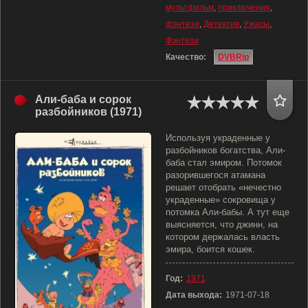
мультфильм
,
приключения
,
фэнтези
,
Детектив
,
Ужасы
,
Фэнтези
Качество:
DVBRip
Али-баба и сорок
разбойников (1971)
Используя украденные у
разбойников богатства, Али-
баба стал эмиром. Потомок
разорившегося атамана
решает отобрать «нечестно
украденные» сокровища у
потомка Али-бабы. А тут еще
выясняется, что джинн, на
котором держалась власть
эмира, боится кошек.
Год:
1971
Дата выхода:
1971-07-18