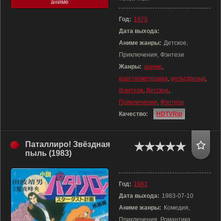
аниме
Год:
1979
Дата выхода:
Аниме жанры:
Детское,
Приключения, Фэнтези
Жанры:
аниме
,
короткометражка
,
мультфильм
,
фэнтези
,
Детское
,
Приключения
,
Фэнтези
Качество:
HDTVRip
Паталлиро! Звёздная
пыль (1983)
Год:
1983
Дата выхода:
1983-07-10
Аниме жанры:
Комедия,
Приключения, Романтика,