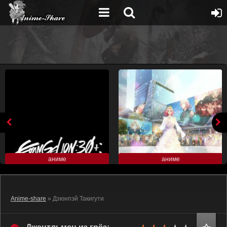
аниме
аниме
Anime-share
» Дзюнпэй Такигути