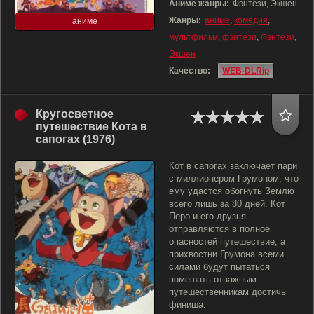
Аниме жанры:
Фэнтези, Экшен
Жанры:
аниме
,
комедия
,
аниме
мультфильм
,
фэнтези
,
Фэнтези
,
Экшен
Качество:
WEB-DLRip
Кругосветное
путешествие Кота в
сапогах (1976)
Кот в сапогах заключает пари
с миллионером Грумоном, что
ему удастся обогнуть Землю
всего лишь за 80 дней. Кот
Перо и его друзья
отправляются в полное
опасностей путешествие, а
прихвостни Грумона всеми
силами будут пытаться
помешать отважным
путешественникам достичь
финиша.