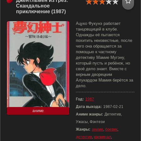
Джентльмен из грёз:
Скандальное
приключение (1987)
Ацуко Фукунэ работает
танцовщицей в клубе.
Однажды её пытаются
похитить неизвестные, после
чего она обращается за
помощью к частному
детективу Мамие Мугэну,
который пусть и ребёнок, но
своё дело знает. Вместе с
верным дворецким
Алукардом Мамия берётся за
дело.
Год:
1987
Дата выхода:
1987-02-21
аниме
Аниме жанры:
Детектив,
Ужасы, Фэнтези
Жанры:
аниме
,
боевик
,
детектив
,
криминал
,