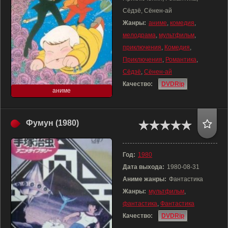
Сёдзё, Сёнен-ай
Жанры:
аниме
,
комедия
,
мелодрама
,
мультфильм
,
приключения
,
Комедия
,
Приключения
,
Романтика
,
Сёдзё
,
Сёнен-ай
Качество:
DVDRip
аниме
Фумун (1980)
Год:
1980
Дата выхода:
1980-08-31
Аниме жанры:
Фантастика
Жанры:
мультфильм
,
фантастика
,
Фантастика
Качество:
DVDRip