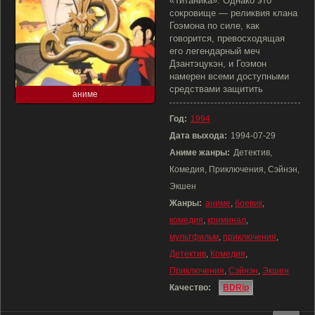
«Титаника». Однако это
сокровище — реликвия клана
Гоэмона по силе, как
говорится, превосходящая
его легендарный меч
Дзантэцукэн, и Гоэмон
намерен всеми доступными
средствами защитить
аниме
Год:
1994
Дата выхода:
1994-07-29
Аниме жанры:
Детектив,
Комедия, Приключения, Сэйнэн,
Экшен
Жанры:
аниме
,
боевик
,
комедия
,
криминал
,
мультфильм
,
приключения
,
Детектив
,
Комедия
,
Приключения
,
Сэйнэн
,
Экшен
Качество:
BDRip