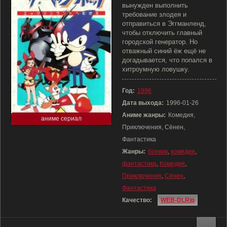
вынужден выполнить
требование злодея и
отправиться в Эггманленд,
чтобы отключить главный
городской генератор. Но
отважный синий ёж ещё не
догадывается, что попался в
хитроумную ловушку.
Год:
1996
Дата выхода:
1996-01-26
Аниме жанры:
Комедия,
аниме сериал
Приключения, Сёнен,
Фантастика
Жанры:
боевик
,
комедия
,
фантастика
,
Комедия
,
Приключения
,
Сёнен
,
Фантастика
Качество:
WEB-DLRip