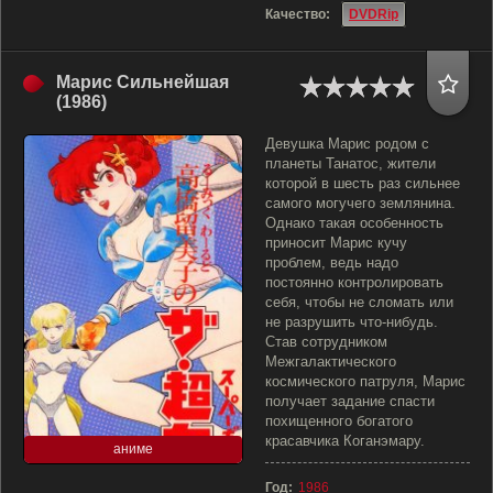
Качество:
DVDRip
Марис Сильнейшая
(1986)
Девушка Марис родом с
планеты Танатос, жители
которой в шесть раз сильнее
самого могучего землянина.
Однако такая особенность
приносит Марис кучу
проблем, ведь надо
постоянно контролировать
себя, чтобы не сломать или
не разрушить что-нибудь.
Став сотрудником
Межгалактического
космического патруля, Марис
получает задание спасти
похищенного богатого
красавчика Коганэмару.
аниме
Год:
1986