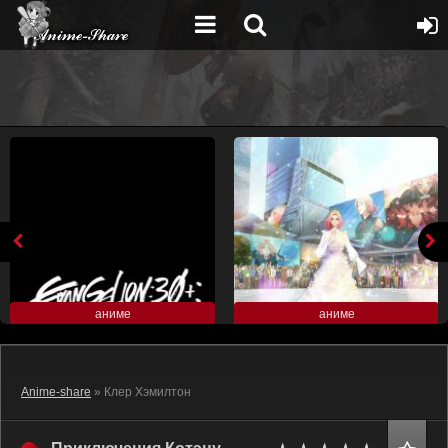
аниме
аниме
Anime-share
» Клер Хэмилтон