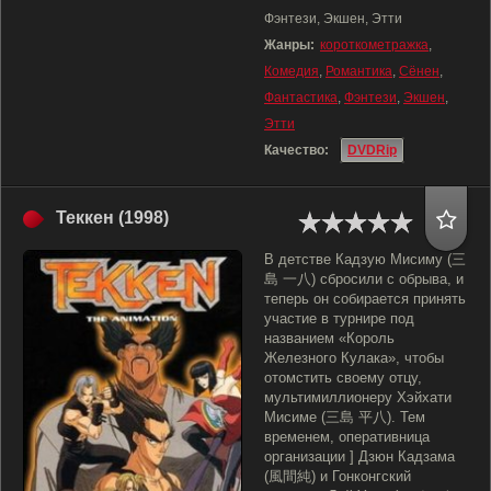
Фэнтези, Экшен, Этти
Жанры:
короткометражка
,
Комедия
,
Романтика
,
Сёнен
,
Фантастика
,
Фэнтези
,
Экшен
,
Этти
Качество:
DVDRip
Теккен (1998)
В детстве Кадзую Мисиму (三
島 一八) сбросили с обрыва, и
теперь он собирается принять
участие в турнире под
названием «Король
Железного Кулака», чтобы
отомстить своему отцу,
мультимиллионеру Хэйхати
Мисиме (三島 平八). Тем
временем, оперативница
организации ] Дзюн Кадзама
(風間純) и Гонконгский