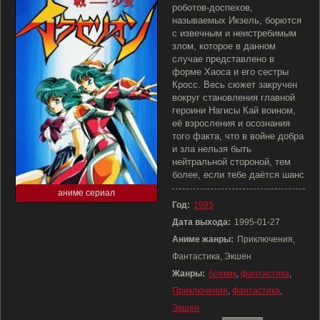
роботов-доспехов,
называемых Икзель, борются
с извечным и неистребимым
злом, которое в данном
случае представлено в
форме Хаоса и его сестры
Кросс. Весь сюжет закручен
вокруг становления главной
героини Нагисы Кай воином,
её взросления и осознания
того факта, что в войне добра
и зла нельзя быть
нейтральной стороной, тем
более, если тебе даётся шанс
аниме сериал
Год:
1995
Дата выхода:
1995-01-27
Аниме жанры:
Приключения,
Фантастика, Экшен
Жанры:
боевик
,
фантастика
,
Приключения
,
Фантастика
,
Экшен