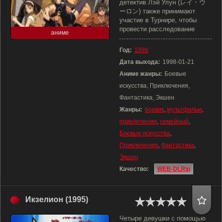
детектив Лэй Улун (レイ・ウ
ーロン) также принимают
участие в Турнире, чтобы
провести расследование
аниме
Год:
1998
Дата выхода:
1998-01-21
Аниме жанры:
Боевые
искусства, Приключения,
Фантастика, Экшен
Жанры:
боевик
,
мультфильм
,
приключения
,
семейный
,
Боевые искусства
,
Приключения
,
Фантастика
,
Экшен
Качество:
WEB-DLRip
Икзелион (1995)
Четыре девушки с помощью