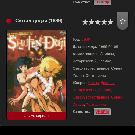
Качество:
DVDRip
Сютэн-додзи (1989)
Год:
1989
Дата выхода:
1996-04-09
Аниме жанры:
Демоны,
Исторический, Космос,
Сверхъестественное, Сёнен,
Ужасы, Фантастика
Жанры:
ужасы
,
Демоны
,
Исторический
,
Космос
,
Сверхъестественное
,
Сёнен
,
Ужасы
,
Фантастика
Качество:
VHSRip
аниме сериал