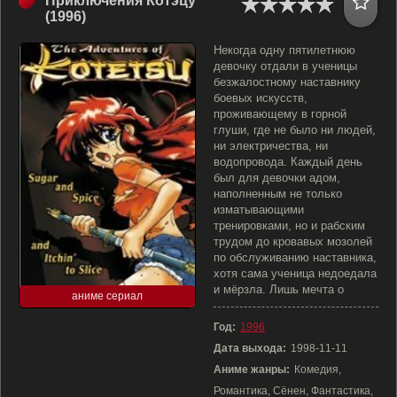
Приключения Котэцу
(1996)
Некогда одну пятилетнюю
девочку отдали в ученицы
безжалостному наставнику
боевых искусств,
проживающему в горной
глуши, где не было ни людей,
ни электричества, ни
водопровода. Каждый день
был для девочки адом,
наполненным не только
изматывающими
тренировками, но и рабским
трудом до кровавых мозолей
по обслуживанию наставника,
хотя сама ученица недоедала
и мёрзла. Лишь мечта о
аниме сериал
Год:
1996
Дата выхода:
1998-11-11
Аниме жанры:
Комедия,
Романтика, Сёнен, Фантастика,