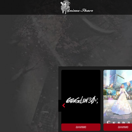
аниме
аниме