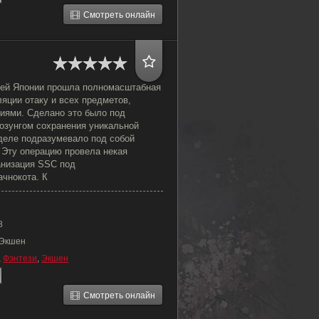
Смотреть онлайн
сей Японии прошла полномасштабная
ляции отаку и всех предметов,
ниями. Сделано это было под
зунгом сохранения уникальной
 деле подразумевало под собой
 Эту операцию провела некая
анизация SSC под
чнокота. К
8
 Экшен
,
Фэнтези
,
Экшен
Смотреть онлайн