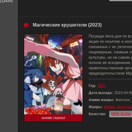
] (2020)
Магические крушители (2023)
Посреди бела дня по в
акция по изъятию и изо
связанных с их увлече
лицемерным, лживым ло
культуры, но на самом
полное её искоренение.
правительственная орг
предводительством Мра
Год:
2023
Дата выхода:
2023-04-0
Аниме жанры:
Фэнтези,
Жанры:
боевик
,
фэнтези
Качество:
WEB-DLRip
аниме сериал