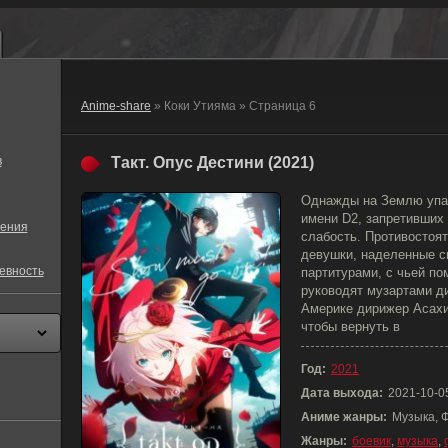
Anime-share
» Коки Утияма » Страница 6
в
Такт. Опус Дестини (2021)
Однажды на Землю упал
имени D2, запретивших
ения
слабость. Противостоя
девушки, наделенные 
евность
партитурами, с чьей п
руководят музартами д
Америке дирижер Асахи
чтобы вернуть в
Год:
2021
Дата выхода:
2021-10-0
Аниме жанры:
Музыка, 
Жанры:
боевик
,
музыка
,