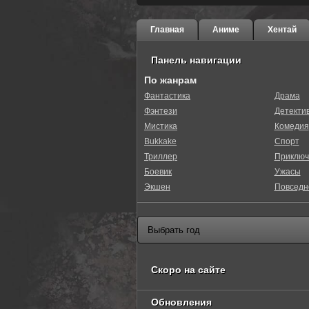
Главная
Аниме
Хентай
Панель навигации
По жанрам
Фантастика
Драма
Фэнтези
Детекти
0
1
2
3
4
5
Мистика
Комедия
Bukkake
Спорт
Триллер
Приключ
Боевик
Ужасы
Экшен
Повседн
Скоро на сайте
Обновления