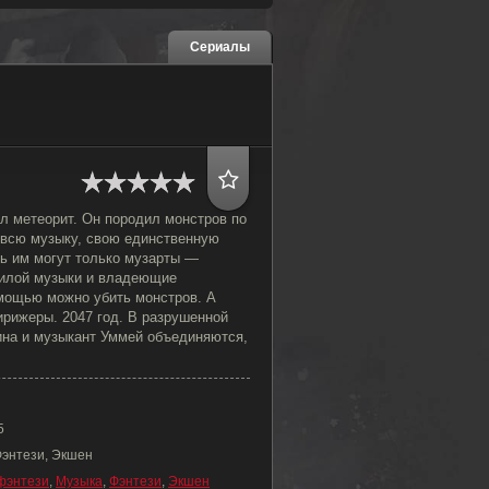
Сериалы
 метеорит. Он породил монстров по
 всю музыку, свою единственную
ть им могут только музарты —
силой музыки и владеющие
омощью можно убить монстров. А
ирижеры. 2047 год. В разрушенной
на и музыкант Уммей объединяются,
5
Фэнтези, Экшен
фэнтези
,
Музыка
,
Фэнтези
,
Экшен