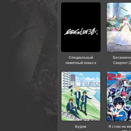
0
1
2
3
4
5
Специальный
Бесконеч
памятный показ к
Скарлет (
тридцатилетию
«Евангелиона» (2026)
Будни
Я стою на м