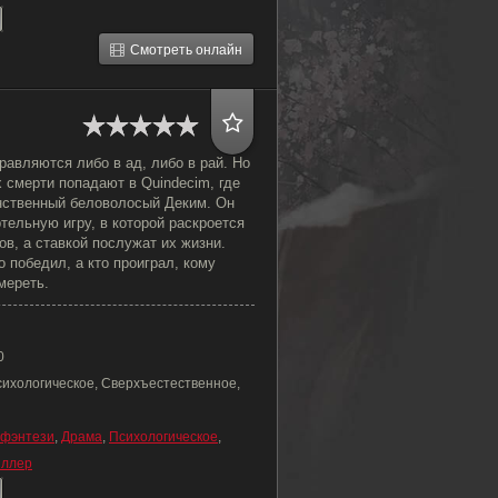
Смотреть онлайн
авляются либо в ад, либо в рай. Но
х смерти попадают в Quindecim, где
нственный беловолосый Деким. Он
тельную игру, в которой раскроется
ов, а ставкой послужат их жизни.
о победил, а кто проиграл, кому
мереть.
0
сихологическое, Сверхъестественное,
фэнтези
,
Драма
,
Психологическое
,
иллер