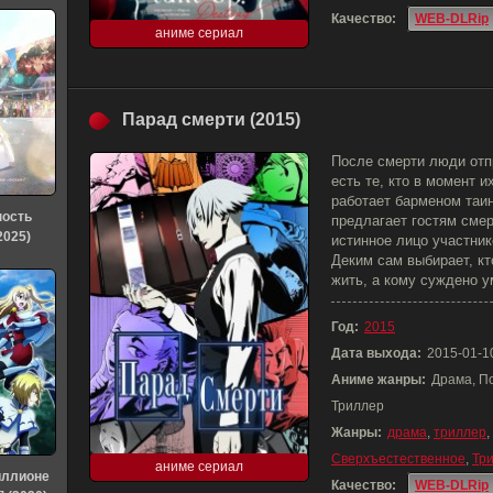
Качество:
WEB-DLRip
аниме сериал
Парад смерти (2015)
После смерти люди отпр
есть те, кто в момент и
работает барменом таи
ность
предлагает гостям смер
2025)
истинное лицо участник
Деким сам выбирает, кт
жить, а кому суждено у
Год:
2015
Дата выхода:
2015-01-1
Аниме жанры:
Драма, П
Триллер
Жанры:
драма
,
триллер
,
Сверхъестественное
,
Тр
аниме сериал
иллионе
Качество:
WEB-DLRip