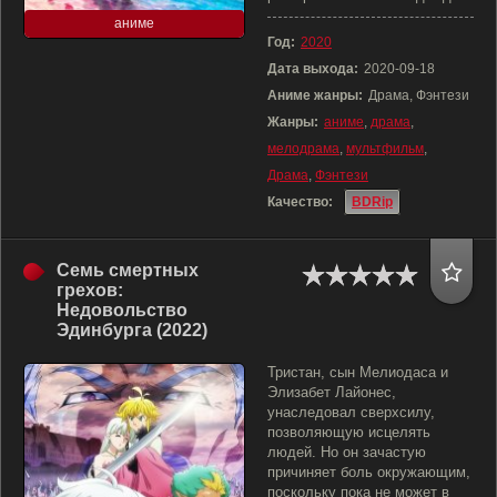
аниме
Год:
2020
Дата выхода:
2020-09-18
Аниме жанры:
Драма, Фэнтези
Жанры:
аниме
,
драма
,
мелодрама
,
мультфильм
,
Драма
,
Фэнтези
Качество:
BDRip
Семь смертных
грехов:
Недовольство
Эдинбурга (2022)
Тристан, сын Мелиодаса и
Элизабет Лайонес,
унаследовал сверхсилу,
позволяющую исцелять
людей. Но он зачастую
причиняет боль окружающим,
поскольку пока не может в