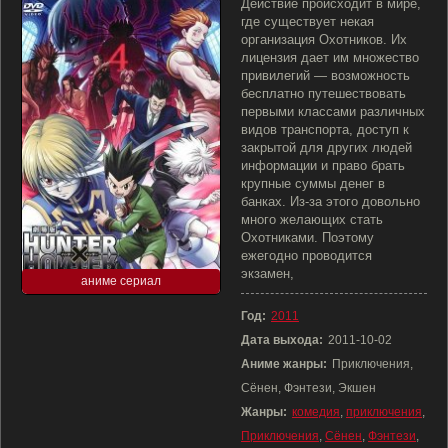
Действие происходит в мире,
где существует некая
организация Охотников. Их
лицензия дает им множество
привилегий — возможность
бесплатно путешествовать
первыми классами различных
видов транспорта, доступ к
закрытой для других людей
информации и право брать
крупные суммы денег в
банках. Из-за этого довольно
много желающих стать
Охотниками. Поэтому
ежегодно проводится
экзамен,
аниме сериал
Год:
2011
Дата выхода:
2011-10-02
Аниме жанры:
Приключения,
Сёнен, Фэнтези, Экшен
Жанры:
комедия
,
приключения
,
Приключения
,
Сёнен
,
Фэнтези
,