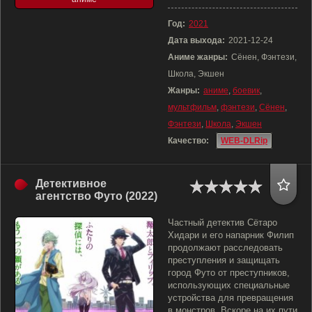
Год:
2021
Дата выхода:
2021-12-24
Аниме жанры:
Сёнен, Фэнтези,
Школа, Экшен
Жанры:
аниме
,
боевик
,
мультфильм
,
фэнтези
,
Сёнен
,
Фэнтези
,
Школа
,
Экшен
Качество:
WEB-DLRip
Детективное
агентство Футо (2022)
Частный детектив Сётаро
Хидари и его напарник Филип
продолжают расследовать
преступления и защищать
город Футо от преступников,
использующих специальные
устройства для превращения
в монстров. Вскоре на их пути