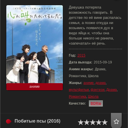
Девушка потеряла
возможность говорить. В
детстве по её вине распалась
семья, а позже откуда ни
возьмись появился дух в
виде яйца и, чтобы она
больше никого не ранила,
«запечатал» её речь.
Год:
2015
Дата выхода:
2015-09-19
Аниме жанры:
Драма,
Романтика, Школа
Жанры:
аниме
,
драма
,
аниме
мультфильм
,
фэнтези
,
Драма
,
Романтика
,
Школа
Качество:
BDRip
Побитые псы (2016)