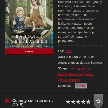
манерам богатую наследницу
Изабеллу. Сначала та не
горит желанием становиться
настоящей леди, но
постепенно сближается с
Вайолет и даже просит
помочь написать письмо
младшей сестре Тейлор, с
которой её недавно
разлучили.
Год:
2019
аниме
Дата выхода:
2019-09-06
Аниме жанры:
Драма, Фэнтези
Жанры:
аниме
,
драма
,
мелодрама
,
мультфильм
,
Драма
,
Фэнтези
Качество:
BDRip
Сердцу хочется петь
(2015)