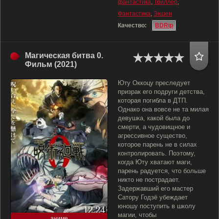
фантастика
,
Триллер
,
Фантастика
,
Экшен
Качество:
BDRip
Магическая битва 0.
Фильм (2021)
Юту Оккоцу преследует
призрак его подруги детства,
которая погибла в ДТП.
Однако она вовсе не та милая
девушка, какой была до
смерти, а чудовищное и
агрессивное существо,
которое парень не в силах
контролировать. Поэтому,
когда Юту хватают маги,
парень радуется, что больше
никто не пострадает.
Задержавший его мастер
Сатору Годзё убеждает
юношу поступить в школу
магии, чтобы
аниме