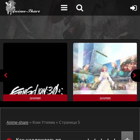
аниме
аниме
Anime-share
» Коки Утияма » Страница 5