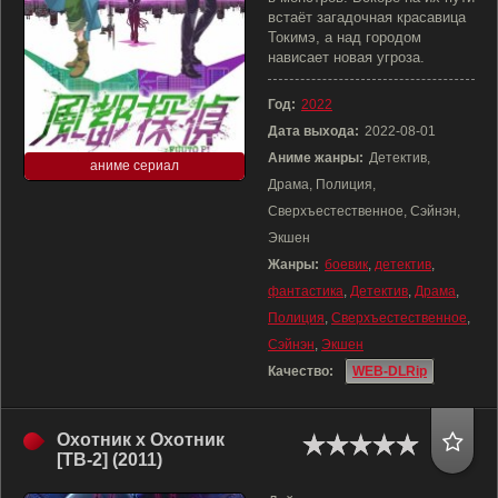
встаёт загадочная красавица
Токимэ, а над городом
нависает новая угроза.
Год:
2022
Дата выхода:
2022-08-01
Аниме жанры:
Детектив,
аниме сериал
Драма, Полиция,
Сверхъестественное, Сэйнэн,
Экшен
Жанры:
боевик
,
детектив
,
фантастика
,
Детектив
,
Драма
,
Полиция
,
Сверхъестественное
,
Сэйнэн
,
Экшен
Качество:
WEB-DLRip
Охотник х Охотник
[ТВ-2] (2011)