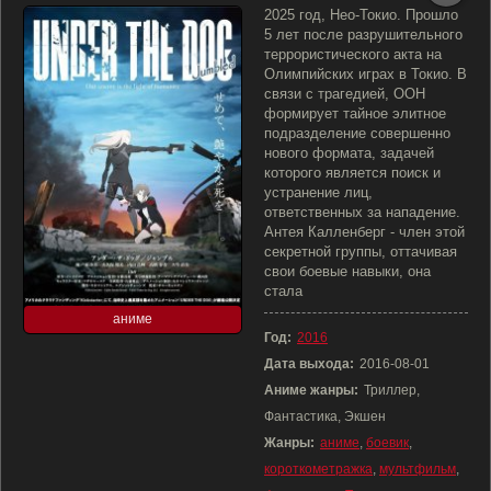
2025 год, Нео-Токио. Прошло
5 лет после разрушительного
террористического акта на
Олимпийских играх в Токио. В
связи с трагедией, ООН
формирует тайное элитное
подразделение совершенно
нового формата, задачей
которого является поиск и
устранение лиц,
ответственных за нападение.
Антея Калленберг - член этой
секретной группы, оттачивая
свои боевые навыки, она
стала
аниме
Год:
2016
Дата выхода:
2016-08-01
Аниме жанры:
Триллер,
Фантастика, Экшен
Жанры:
аниме
,
боевик
,
короткометражка
,
мультфильм
,