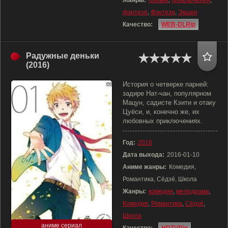
Жанры:
боевик
,
приключения
,
фэнтези
,
Фэнтези
,
Экшен
Качество:
WEB-DLRip
Радужные деньки
(2016)
История о четверке парней:
задире Нат-чан, популярном
Мацун, садисте Кэити и отаку
Цуёси, и, конечно же, их
любовных приключениях.
Год:
2016
Дата выхода:
2016-01-10
Аниме жанры:
Комедия,
Романтика, Сёдзё, Школа
Жанры:
комедия
,
мелодрама
,
Комедия
,
Романтика
,
Сёдзё
,
Школа
аниме сериал