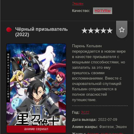
Экшен
Качество:
HDTVRip
Чёрный призыватель
(2022)
Парень Кельвин
перерождается в новом мире
в качестве призывателя с
мощными способностями, но
заплатить за это ему
пришлось своими
воспоминаниями. Вместе с
очаровательной спутницей
Кельвин отправляется в
полное опасностей
путешествие.
Год:
2022
Дата выхода:
2022-07-09
Аниме жанры:
Фэнтези, Экшен
аниме сериал