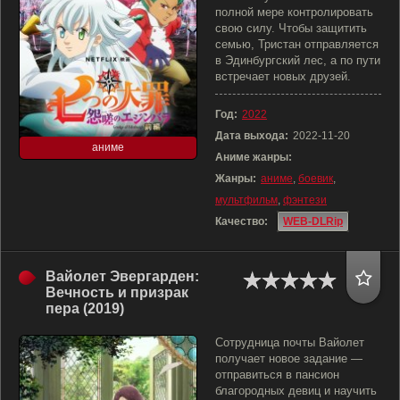
полной мере контролировать
свою силу. Чтобы защитить
семью, Тристан отправляется
в Эдинбургский лес, а по пути
встречает новых друзей.
Год:
2022
Дата выхода:
2022-11-20
аниме
Аниме жанры:
Жанры:
аниме
,
боевик
,
мультфильм
,
фэнтези
Качество:
WEB-DLRip
Вайолет Эвергарден:
Вечность и призрак
пера (2019)
Сотрудница почты Вайолет
получает новое задание —
отправиться в пансион
благородных девиц и научить