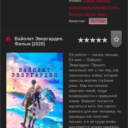
Жанры:
боевик
,
комедия
,
приключения
,
Комедия
,
Сёнен
,
Фэнтези
,
Школа
,
Экшен
Качество:
HDTVRip
Вайолет Эвергарден.
Фильм (2020)
Её работа — писать письма.
Её имя — Вайолет
Эвергарден. Прошло
несколько лет с тех пор, как
закончилась война, которая
нанесла многим глубокие
раны. Мир постепенно
обретает покой, люди
возвращаются к привычной
жизни. Вайолет пытается
научиться жить без самого
важного для нее человека, но
однажды она получает
письмо, и в её груди вновь
разгорается огонек надежды.