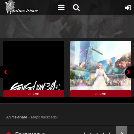
аниме
аниме
Anime-share
» Марк Ласковски