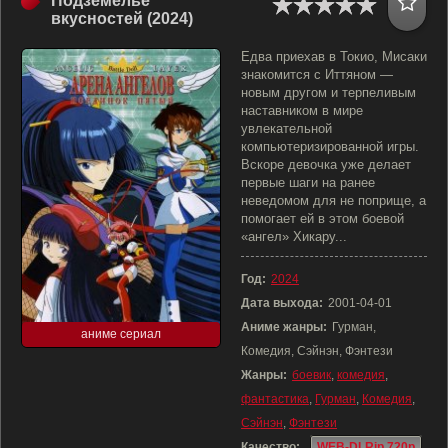
Подземелье
вкусностей (2024)
Едва приехав в Токио, Мисаки
знакомится с Иттяном —
новым другом и терпеливым
наставником в мире
увлекательной
компьютеризированной игры.
Вскоре девочка уже делает
первые шаги на ранее
неведомом для не поприще, а
помогает ей в этом боевой
«ангел» Хикару...
Год:
2024
Дата выхода:
2001-04-01
Аниме жанры:
Гурман,
аниме сериал
Комедия, Сэйнэн, Фэнтези
Жанры:
боевик
,
комедия
,
фантастика
,
Гурман
,
Комедия
,
Сэйнэн
,
Фэнтези
Качество:
WEB-DLRip 720p