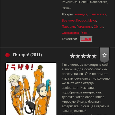
Романтика, Сёнен, Фантастика,
Экшен
Жанры:
комедия
,
фантастика
,
Военное
,
Космос
,
Меха
,
Пародия
,
Романтика
,
Сёнен
,
Фантастика
,
Экшен
Качество:
BDRip
Пятеро! (2011)
Пять человек приходят в себя
в тюрьме для особо опасных
преступников. Они не помнят,
как там очутились, но конечно
же пытаются оттуда
выбраться. Компания
подобралась интересная:
девочка-хакер обвалившая
мировую биржу, брачная
аферистка, любящая играть в
казино, бывший