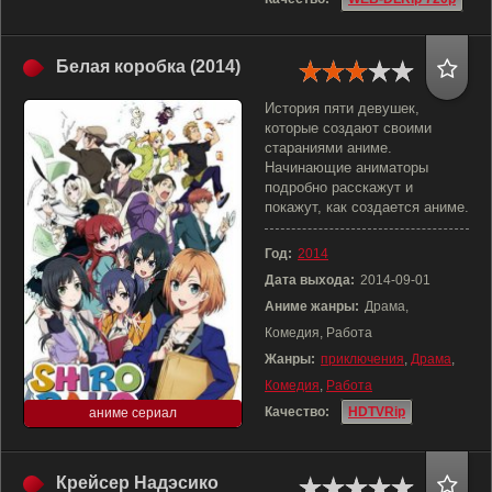
Белая коробка (2014)
История пяти девушек,
которые создают своими
стараниями аниме.
Начинающие аниматоры
подробно расскажут и
покажут, как создается аниме.
Год:
2014
Дата выхода:
2014-09-01
Аниме жанры:
Драма,
Комедия, Работа
Жанры:
приключения
,
Драма
,
Комедия
,
Работа
Качество:
HDTVRip
аниме сериал
Крейсер Надэсико