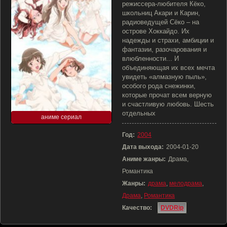
режиссера-любителя Кёко,
школьниц Акари и Карин,
радиоведущей Сёко – на
острове Хоккайдо. Их
надежды и страхи, амбиции и
фантазии, разочарования и
влюбленности... И
объединяющая их всех мечта
увидеть «алмазную пыль»,
особого рода снежинки,
которые прочат всем верную
и счастливую любовь. Шесть
отдельных
аниме сериал
Год:
2004
Дата выхода:
2004-01-20
Аниме жанры:
Драма,
Романтика
Жанры:
драма
,
мелодрама
,
Драма
,
Романтика
Качество:
DVDRip