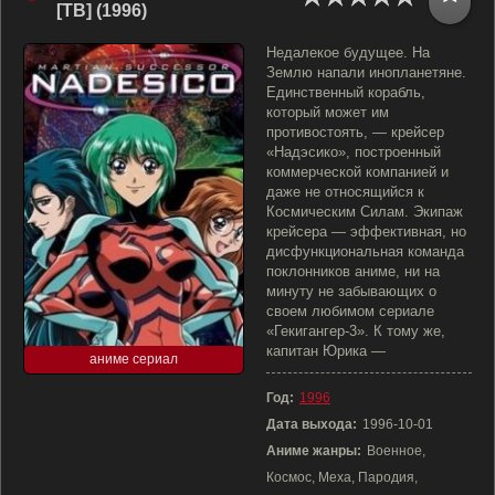
[ТВ] (1996)
Недалекое будущее. На
Землю напали инопланетяне.
Единственный корабль,
который может им
противостоять, — крейсер
«Надэсико», построенный
коммерческой компанией и
даже не относящийся к
Космическим Силам. Экипаж
крейсера — эффективная, но
дисфункциональная команда
поклонников аниме, ни на
минуту не забывающих о
своем любимом сериале
«Гекигангер-3». К тому же,
капитан Юрика —
аниме сериал
Год:
1996
Дата выхода:
1996-10-01
Аниме жанры:
Военное,
Космос, Меха, Пародия,