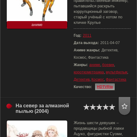
правительственный инженер,
пытавшийся раскрыть
коррупционный заговор,
старый учёный с котом по
кличке Крупье
аниме
Год:
2011
Дата выхода:
2011-04-07
Аниме жанры:
Детектив,
Космос, Фантастика
Жанры:
аниме
,
боевик
,
короткометражка
,
мультфильм
,
Детектив
,
Космос
,
Фантастика
Качество:
HDTVRip
На север за алмазной
пылью (2004)
Жизнь шести девушек –
продавщицы рыбной лавки
Ацуко, фигуристки Суоми,