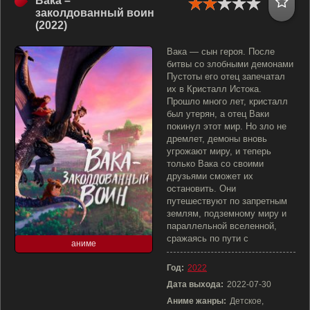
Вака –
заколдованный воин
(2022)
Вака — сын героя. После
битвы со злобными демонами
Пустоты его отец запечатал
их в Кристалл Истока.
Прошло много лет, кристалл
был утерян, а отец Ваки
покинул этот мир. Но зло не
дремлет, демоны вновь
угрожают миру, и теперь
только Вака со своими
друзьями сможет их
остановить. Они
путешествуют по запретным
землям, подземному миру и
параллельной вселенной,
сражаясь по пути с
аниме
Год:
2022
Дата выхода:
2022-07-30
Аниме жанры:
Детское,