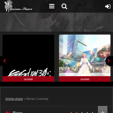
аниме
аниме
Anime-share
» Меган Спенсер