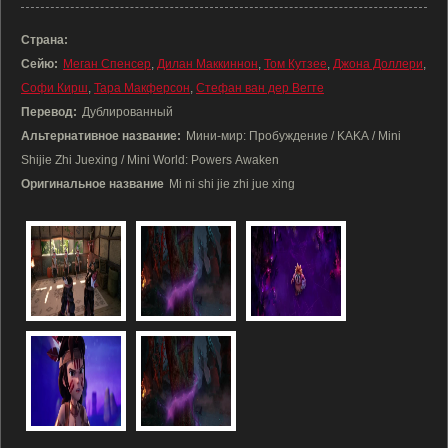
Страна:
Сейю:
Меган Спенсер
,
Дилан Маккиннон
,
Том Кутзее
,
Джона Доллери
,
Софи Кирш
,
Тара Макферсон
,
Стефан ван дер Вегте
Перевод:
Дублированный
Альтернативное название:
Мини-мир: Пробуждение / KAKA / Mini
Shijie Zhi Juexing / Mini World: Powers Awaken
Оригинальное название
Mi ni shi jie zhi jue xing