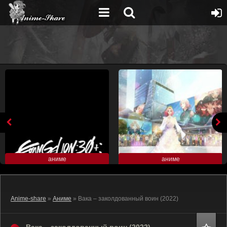
аниме
аниме
Anime-share
»
Аниме
» Вака – заколдованный воин (2022)