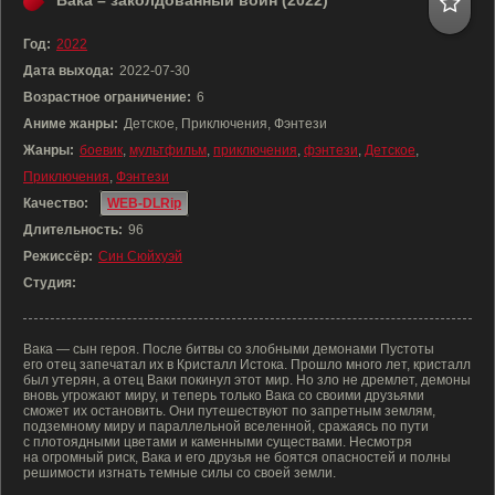
Вака – заколдованный воин (2022)
Год:
2022
Дата выхода:
2022-07-30
Возрастное ограничение:
6
Аниме жанры:
Детское, Приключения, Фэнтези
Жанры:
боевик
,
мультфильм
,
приключения
,
фэнтези
,
Детское
,
Приключения
,
Фэнтези
Качество:
WEB-DLRip
Длительность:
96
Режиссёр:
Син Сюйхуэй
Студия:
Вака — сын героя. После битвы со злобными демонами Пустоты
его отец запечатал их в Кристалл Истока. Прошло много лет, кристалл
был утерян, а отец Ваки покинул этот мир. Но зло не дремлет, демоны
вновь угрожают миру, и теперь только Вака со своими друзьями
сможет их остановить. Они путешествуют по запретным землям,
подземному миру и параллельной вселенной, сражаясь по пути
с плотоядными цветами и каменными существами. Несмотря
на огромный риск, Вака и его друзья не боятся опасностей и полны
решимости изгнать темные силы со своей земли.