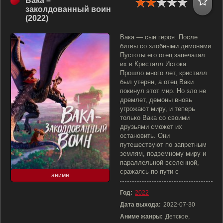
Вака –
заколдованный воин
(2022)
Вака — сын героя. После
битвы со злобными демонами
Пустоты его отец запечатал
их в Кристалл Истока.
Прошло много лет, кристалл
был утерян, а отец Ваки
покинул этот мир. Но зло не
дремлет, демоны вновь
угрожают миру, и теперь
только Вака со своими
друзьями сможет их
остановить. Они
путешествуют по запретным
землям, подземному миру и
параллельной вселенной,
сражаясь по пути с
аниме
Год:
2022
Дата выхода:
2022-07-30
Аниме жанры:
Детское,