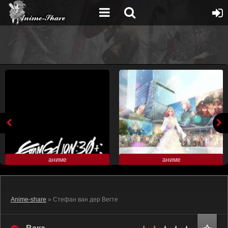
аниме
аниме
Anime-share
» Стефан ван дер Вегте