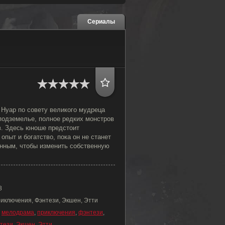
Сериалы
 Нуар по совету великого мудреца
подземелье, полное редких монстров
в. Здесь юноше предстоит
опыт и богатство, пока он не станет
нным, чтобы изменить собственную
8
риключения, Фэнтези, Экшен, Этти
,
мелодрама
,
приключения
,
фэнтези
,
тези
,
Экшен
,
Этти