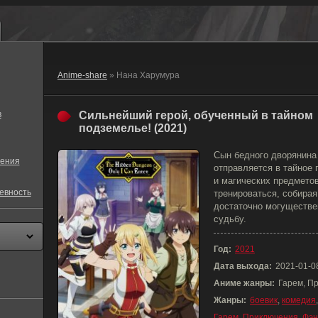
Anime-share
» Нана Харумура
в
Сильнейший герой, обученный в тайном
подземелье! (2021)
Сын бедного дворянина
ения
отправляется в тайное 
и магических предмето
евность
тренироваться, собирая 
достаточно могуществе
судьбу.
Год:
2021
Дата выхода:
2021-01-0
Аниме жанры:
Гарем, П
Жанры:
боевик
,
комедия
Гарем
,
Приключения
,
Фэн