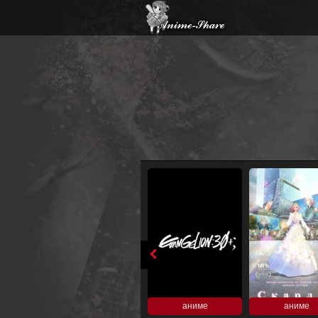
аниме
аниме