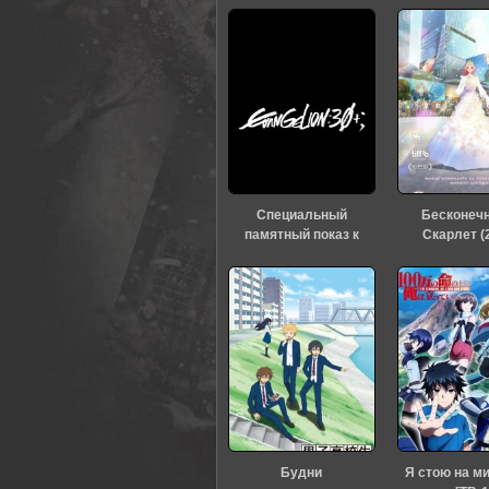
0
1
2
3
4
5
Специальный
Бесконеч
памятный показ к
Скарлет (
тридцатилетию
«Евангелиона» (2026)
Будни
Я стою на м