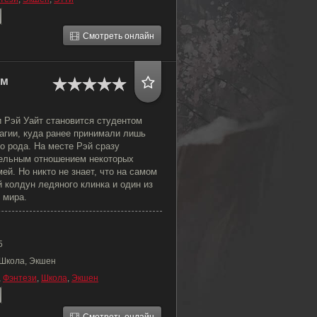
Смотреть онлайн
ом
и Рэй Уайт становится студентом
агии, куда ранее принимали лишь
о рода. На месте Рэй сразу
тельным отношением некоторых
ей. Но никто не знает, что на самом
 колдун ледяного клинка и один из
 мира.
5
 Школа, Экшен
,
Фэнтези
,
Школа
,
Экшен