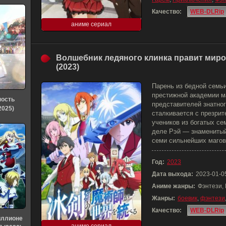
Качество:
WEB-DLRip
аниме сериал
Волшебник ледяного клинка правит мир
(2023)
Парень из бедной семь
престижной академии м
ность
представителей знатног
2025)
сталкивается с презри
учеников из богатых сем
деле Рэй — знаменитый
семи сильнейших магов
Год:
2023
Дата выхода:
2023-01-0
Аниме жанры:
Фэнтези,
Жанры:
боевик
,
фэнтези
Качество:
WEB-DLRip
иллионе