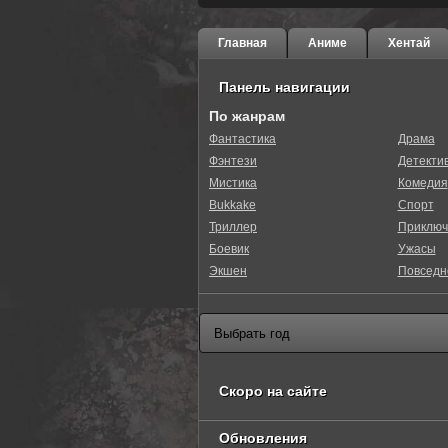
Главная
Аниме
Хентай
Панель навигации
По жанрам
Фантастика
Драма
Фэнтези
Детекти
0
1
2
3
4
5
Мистика
Комедия
Bukkake
Спорт
Триллер
Приключ
Боевик
Ужасы
Экшен
Повседн
Скоро на сайте
Обновления