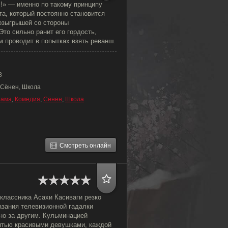
!» — именно по такому принципу
а, который постоянно становится
озыгрышей со стороны
Это сильно ранит его гордость,
м проводит в попытках взять реванш.
8
 Сёнен, Школа
рама
,
Комедия
,
Сёнен
,
Школа
Смотреть онлайн
классника Асахи Касиваги резко
азания телевизионной гадалки
но за другим. Кульминацией
пятью красивыми девушками, каждой