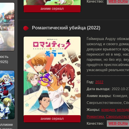
Качество:
WEB-DLRip
аниме сериал
Романтический убийца (2022)
Геймерша Андзу обожае
шоколад и своего дома
девушки врывается вре
переносит её в мир, н
ность
парнями, но без игр, вк
2025)
придётся приспосаблив
ужасающей реальности 
Год:
2022
Дата выхода:
2022-10-2
Аниме жанры:
Комедия,
Сверхъестественное, Сё
Жанры:
комедия
,
мелод
Романтика
,
Сверхъестес
аниме сериал
Качество:
WEB-DLRip
иллионе