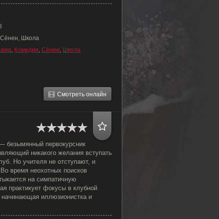
8
 Сёнен, Школа
рама
,
Комедия
,
Сёнен
,
Школа
Смотреть онлайн
 — безымянный первокурсник
являющий никакого желания вступать
луб. Но учителя не отступают, и
 Во время неохотных поисков
атыкается на симпатичную
ая практикует фокусы в клубной
 начинающая иллюзионистка и