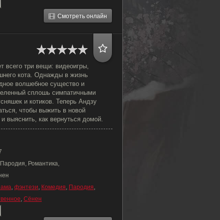
Смотреть онлайн
т всего три вещи: видеоигры,
шнего кота. Однажды в жизнь
дное волшебное существо и
аселенный сплошь симпатичными
усняшек и котиков. Теперь Андзу
аться, чтобы выжить в новой
и выяснить, как вернуться домой.
7
 Пародия, Романтика,
нен
рама
,
фэнтези
,
Комедия
,
Пародия
,
твенное
,
Сёнен