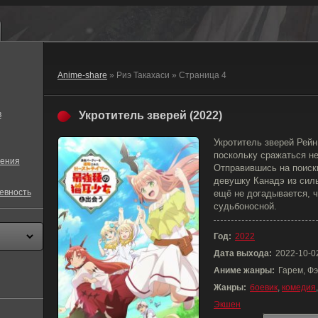
Anime-share
» Риэ Такахаси » Страница 4
в
Укротитель зверей (2022)
Укротитель зверей Рейн
поскольку сражаться не
ения
Отправившись на поиск
девушку Канадэ из сил
евность
ещё не догадывается, ч
судьбоносной.
Год:
2022
Дата выхода:
2022-10-0
Аниме жанры:
Гарем, Ф
Жанры:
боевик
,
комедия
Экшен