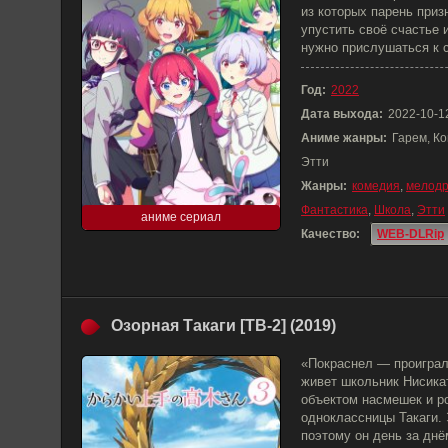
из которых парень приз
упустить своё счастье 
нужно прислушаться к 
Год:
2022
Дата выхода:
2022-10-1
Аниме жанры:
Гарем, Ко
Этти
Жанры:
комедия
,
мелод
Фантастика
,
Школа
,
Этти
аниме сериал
Качество:
WEB-DLRip
Озорная Такаги [ТВ-2] (2019)
«Покраснел — проиграл
живет школьник Нисикат
объектом насмешек и р
одноклассницы Такаги. 
поэтому он день за днё