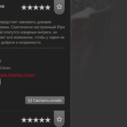
на
 предстоит завоевать доверие
зяина. Скептически настроенный Юри
ой плетутся коварные интриги, но
ет всё возможное, чтобы у парня не
 доброте и искренности.
3
 Сёнен
рама
,
Комедия
,
Сёнен
Смотреть онлайн