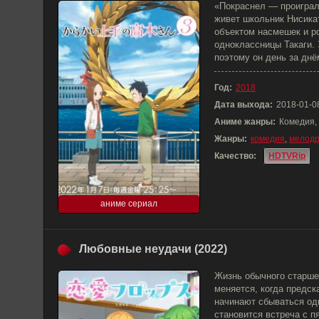
«Покраснел — проиграл
живет школьник Нисикат
объектом насмешек и р
одноклассницы Такаги. 
поэтому он день за днё
Год:
2018
Дата выхода:
2018-01-0
Аниме жанры:
Комедия,
Жанры:
комедия
,
мелод
Качество:
HDTVRip
аниме сериал
Любовные неудачи (2022)
Жизнь обычного старше
меняется, когда предск
начинают сбываться од
становится встреча с 