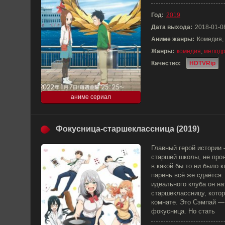
Год:
2019
Дата выхода:
2018-01-0
Аниме жанры:
Комедия,
Жанры:
комедия
,
мелод
Качество:
HDTVRip
аниме сериал
Фокусница-старшеклассница (2019)
Главный герой истории
старшей школы, не про
в какой бы то ни было к
парень всё же сдаётся.
идеального клуба он н
старшеклассницу, котор
комнате. Это Сэмпай —
фокусница. Но стать