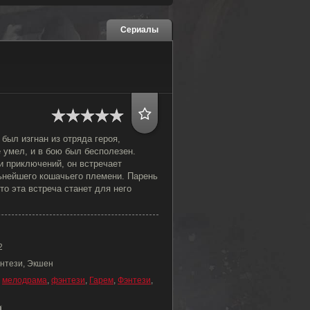
Сериалы
 был изгнан из отряда героя,
 умел, и в бою был бесполезен.
и приключений, он встречает
ьнейшего кошачьего племени. Парень
то эта встреча станет для него
2
энтези, Экшен
,
мелодрама
,
фэнтези
,
Гарем
,
Фэнтези
,