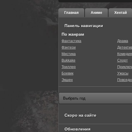
Главная
Аниме
Хентай
Панель навигации
По жанрам
Фантастика
Драма
Фэнтези
Детекти
0
1
2
3
4
5
Мистика
Комедия
Bukkake
Спорт
Триллер
Приключ
Боевик
Ужасы
Экшен
Повседн
Скоро на сайте
Обновления