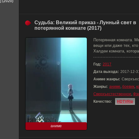
] (2020)
Судьба: Великий приказ - Лунный свет в
потерянной комнате (2017)
Потерянная комната. М
вещи или даже тех, кто
Халдеи комната, котора
Год:
2017
Дата выхода:
2017-12-3
Аниме жанры:
Сверхъес
Жанры:
аниме
,
боевик
,
к
Сверхъестественное
,
Фэ
Качество:
HDTVRip
аниме