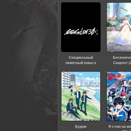
0
1
2
3
4
5
Специальный
Бесконеч
памятный показ к
Скарлет (
тридцатилетию
«Евангелиона» (2026)
Будни
Я стою на м