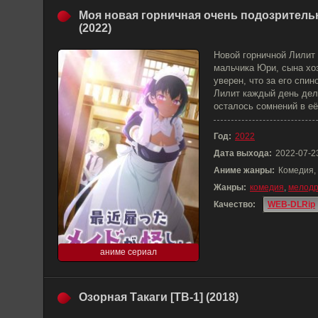
Моя новая горничная очень подозритель
(2022)
Новой горничной Лилит
мальчика Юри, сына хо
уверен, что за его спин
Лилит каждый день дела
осталось сомнений в её
Год:
2022
Дата выхода:
2022-07-2
Аниме жанры:
Комедия,
Жанры:
комедия
,
мелод
Качество:
WEB-DLRip
аниме сериал
Озорная Такаги [ТВ-1] (2018)