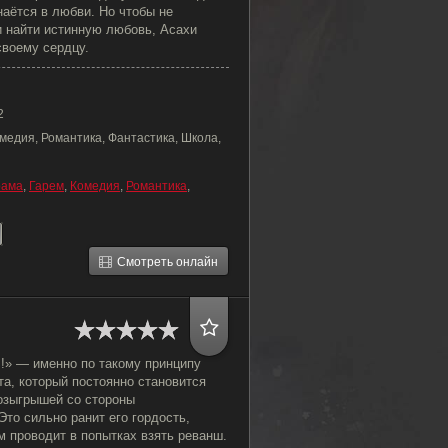
наётся в любви. Но чтобы не
и найти истинную любовь, Асахи
своему сердцу.
2
медия, Романтика, Фантастика, Школа,
рама
,
Гарем
,
Комедия
,
Романтика
,
Смотреть онлайн
!» — именно по такому принципу
а, который постоянно становится
озыгрышей со стороны
Это сильно ранит его гордость,
м проводит в попытках взять реванш.