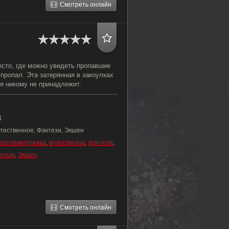
Смотреть онлайн
есто, где можно увидеть пропавшие
 пропал. Эта затерянная в закоулках
я никому не принадлежит.
1
тественное, Фэнтези, Экшен
ороткометражка
,
мультфильм
,
фэнтези
,
нтези
,
Экшен
Смотреть онлайн