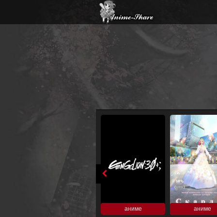
аниме
аниме