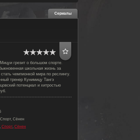
Сериалы
Мицуи грезит о большом спорте.
быкновенная школьная жизнь за
 стать чемпионкой мира по реслингу.
нный тренер Кунимицу Тангэ
йцовский потенциал и хитростью
луб.
6
 Спорт, Сёнен
,
Спорт
,
Сёнен