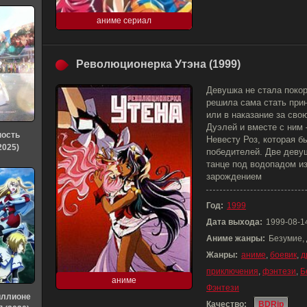
аниме сериал
Революционерка Утэна (1999)
Девушка не стала поко
решила сама стать прин
или в наказание за сво
Дуэлей и вместе с ним
ность
Невесту Роз, которая 
2025)
победителей. Две деву
танце под водопадом из
зарождением
Год:
1999
Дата выхода:
1999-08-1
Аниме жанры:
Безумие, 
Жанры:
аниме
,
боевик
,
д
приключения
,
фэнтези
,
Б
аниме
Фэнтези
иллионе
Качество:
BDRip