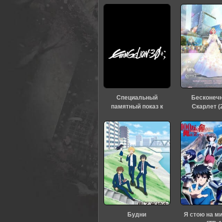
0
1
2
3
4
5
Специальный
Бесконеч
памятный показ к
Скарлет (
тридцатилетию
«Евангелиона» (2026)
Будни
Я стою на м