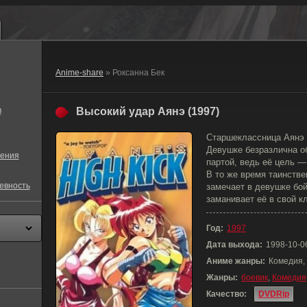
Anime-share
» Роксанна Бек
в
Высокий удар Аянэ (1997)
Старшеклассница Аянэ 
Девушке безразлична о
ения
партой, ведь её цель —
В то же время таинстве
евность
замечает в девушке бо
заманивает её в свой к
Год:
1997
Дата выхода:
1998-10-0
Аниме жанры:
Комедия,
Жанры:
боевик
,
Комедия
Качество:
DVDRip