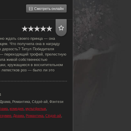
Смотреть онлайн
рно ждать своего принца — она
цем. Что получила она в награду
ю дерзость? Титул Победителя
 — переходящий трофей, прелестную
была живой собственностью
шки, кружащиеся в восхитительном
 лепестков роз — было ли это
4
Драма, Романтика, Сёдзё-ай, Фэнтези
рама
,
комедия
,
мультфильм
,
езумие
,
Драма
,
Романтика
,
Сёдзё-ай
,