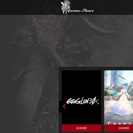
аниме
аниме