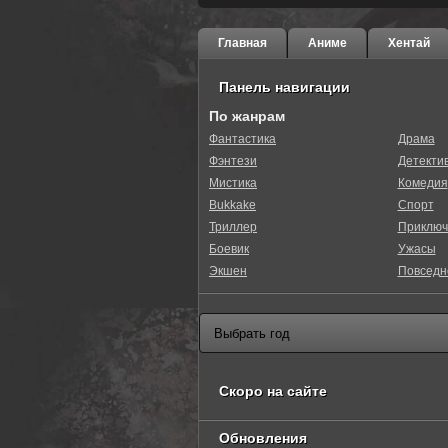
Главная
Аниме
Хентай
Панель навигации
По жанрам
Фантастика
Драма
Фэнтези
Детекти
0
1
2
3
4
5
Мистика
Комедия
Bukkake
Спорт
Триллер
Приключ
Боевик
Ужасы
Экшен
Повседн
Скоро на сайте
Обновления