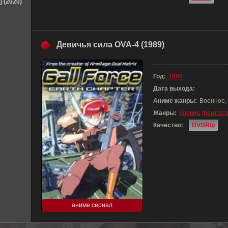
] (2020)
Девичья сила OVA-4 (1989)
Год:
1989
Дата выхода:
Аниме жанры:
Военное,
Жанры:
боевик
,
фантаст
Качество:
DVDRip
аниме сериал