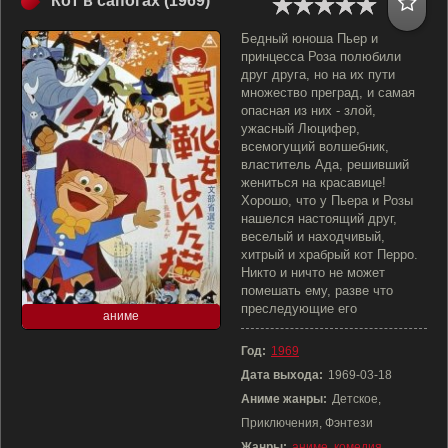
Кот в сапогах (1969)
Бедный юноша Пьер и
принцесса Роза полюбили
друг друга, но на их пути
множество преград, и самая
опасная из них - злой,
ужасный Люцифер,
всемогущий волшебник,
властитель Ада, решивший
жениться на красавице!
Хорошо, что у Пьера и Розы
нашелся настоящий друг,
веселый и находчивый,
хитрый и храбрый кот Перро.
Никто и ничто не может
помешать ему, разве что
преследующие его
аниме
Год:
1969
Дата выхода:
1969-03-18
Аниме жанры:
Детское,
Приключения, Фэнтези
Жанры:
аниме
,
комедия
,