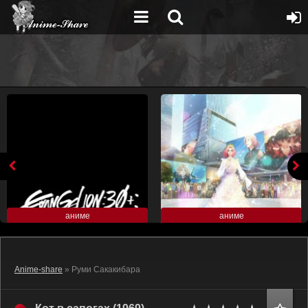
аниме
аниме
Anime-share
» Руми Сакакибара