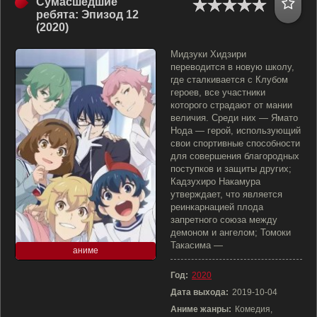
Сумасшедшие
ребята: Эпизод 12
(2020)
Мидзуки Хидзири
переводится в новую школу,
где сталкивается с Клубом
героев, все участники
которого страдают от мании
величия. Среди них — Ямато
Нода — герой, использующий
свои спортивные способности
для совершения благородных
поступков и защиты других;
Кадзухиро Накамура
утверждает, что является
реинкарнацией плода
запретного союза между
демоном и ангелом; Томоки
Такасима —
аниме
Год:
2020
Дата выхода:
2019-10-04
Аниме жанры:
Комедия,