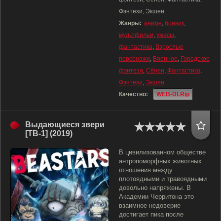
Фэнтези, Экшен
Жанры:
аниме
,
боевик
,
мультфильм
,
ужасы
,
фантастика
,
Взрослые
персонажи
,
Военное
,
Городское
фэнтези
,
Сёнен
,
Фантастика
,
Фэнтези
,
Экшен
Качество:
WEB-DLRip
Выдающиеся звери
[ТВ-1] (2019)
В цивилизованном обществе
антропоморфных животных
отношения между
плотоядными и травоядными
довольно напряжены. В
Академии Черритона это
взаимное недоверие
достигает пика после