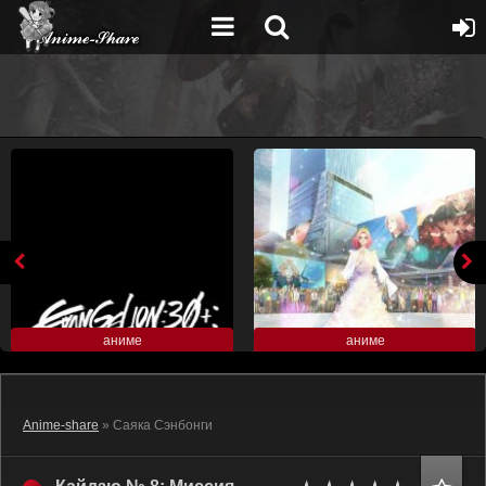
аниме
аниме
Anime-share
» Саяка Сэнбонги