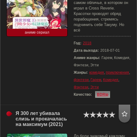
самом обличье, в котором он
играл в Cross Reverie.
Красотки проводят обряд
порабощения, стремясь
подчинить себе Такуму. Но
всё
аниме сериал
Год:
2018
Дата выхода:
2018-07-01
Аниме жанры:
Гарем, Комедия,
Фэнтези, Этти
Жанры:
комедия
,
приключения
,
фэнтези
,
Гарем
,
Комедия
,
Фэнтези
,
Этти
Качество:
BDRip
Я 300 лет убивала
слизь и прокачалась
на максимум (2021)
До боли знакомый каждому