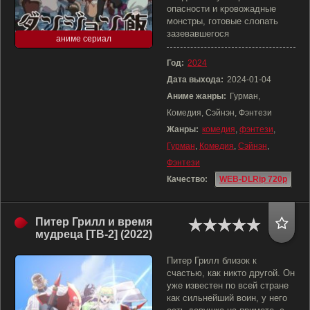
опасности и кровожадные
монстры, готовые слопать
зазевавшегося
аниме сериал
Год:
2024
Дата выхода:
2024-01-04
Аниме жанры:
Гурман,
Комедия, Сэйнэн, Фэнтези
Жанры:
комедия
,
фэнтези
,
Гурман
,
Комедия
,
Сэйнэн
,
Фэнтези
Качество:
WEB-DLRip 720p
Питер Грилл и время
мудреца [ТВ-2] (2022)
Питер Грилл близок к
счастью, как никто другой. Он
уже известен по всей стране
как сильнейший воин, у него