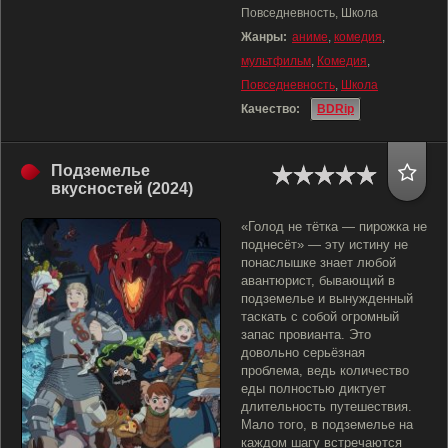
Повседневность, Школа
Жанры:
аниме
,
комедия
,
мультфильм
,
Комедия
,
Повседневность
,
Школа
Качество:
BDRip
Подземелье
вкусностей (2024)
«Голод не тётка — пирожка не
поднесёт» — эту истину не
понаслышке знает любой
авантюрист, бывающий в
подземелье и вынужденный
таскать с собой огромный
запас провианта. Это
довольно серьёзная
проблема, ведь количество
еды полностью диктует
длительность путешествия.
Мало того, в подземелье на
каждом шагу встречаются