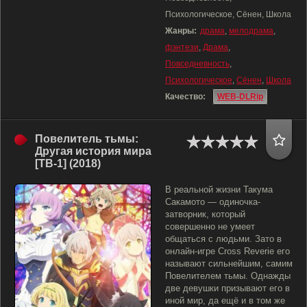
Психологическое, Сёнен, Школа
Жанры:
драма
,
мелодрама
,
фэнтези
,
Драма
,
Повседневность
,
Психологическое
,
Сёнен
,
Школа
Качество:
WEB-DLRip
Повелитель тьмы:
Другая история мира
[ТВ-1] (2018)
В реальной жизни Такума
Сакамото — одиночка-
затворник, который
совершенно не умеет
общаться с людьми. Зато в
онлайн-игре Cross Reverie его
называют сильнейшим, самим
Повелителем тьмы. Однажды
две девушки призывают его в
иной мир, да ещё и в том же