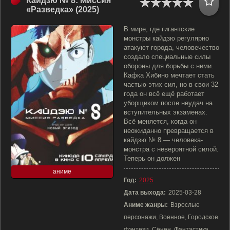
Кайдзю № 8: Миссия
«Разведка» (2025)
В мире, где гигантские
монстры кайдзю регулярно
атакуют города, человечество
создало специальные силы
обороны для борьбы с ними.
Кафка Хибино мечтает стать
частью этих сил, но в свои 32
года он всё ещё работает
уборщиком после неудач на
вступительных экзаменах.
Всё меняется, когда он
неожиданно превращается в
кайдзю № 8 — человека-
монстра с невероятной силой.
Теперь он должен
аниме
Год:
2025
Дата выхода:
2025-03-28
Аниме жанры:
Взрослые
персонажи, Военное, Городское
фэнтези, Сёнен, Фантастика,