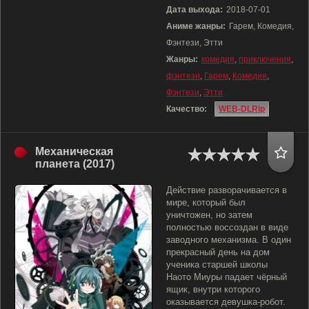
Дата выхода:
2018-07-01
Аниме жанры:
Гарем, Комедия,
Фэнтези, Этти
Жанры:
комедия
,
приключения
,
фэнтези
,
Гарем
,
Комедия
,
Фэнтези
,
Этти
Качество:
WEB-DLRip
Механическая
планета (2017)
Действие разворачивается в
мире, который был
уничтожен, но затем
полностью воссоздан в виде
заводного механизма. В один
прекрасный день на дом
ученика старшей школы
Наото Миуры падает чёрный
ящик, внутри которого
оказывается девушка-робот.