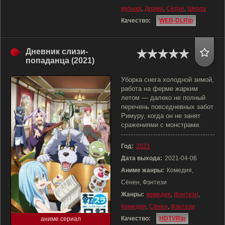
музыка
,
Драма
,
Сёдзё
,
Школа
Качество:
WEB-DLRip
Дневник слизи-
попаданца (2021)
Уборка снега холодной зимой,
работа на ферме жарким
летом — далеко не полный
перечень повседневных забот
Римуру, когда он не занят
сражениями с монстрами.
Год:
2021
Дата выхода:
2021-04-06
Аниме жанры:
Комедия,
Сёнен, Фэнтези
Жанры:
комедия
,
фэнтези
,
Комедия
,
Сёнен
,
Фэнтези
Качество:
HDTVRip
аниме сериал