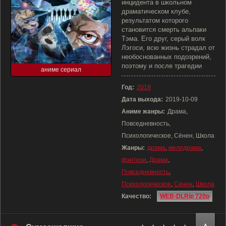
инцидента в школьном
драматическом клубе,
результатом которого
становится смерть альпаки
Тэма. Его друг, серый волк
Лэгоси, всю жизнь страдал от
необоснованных подозрений,
поэтому и после трагедии
аниме сериал
Год:
2019
Дата выхода:
2019-10-09
Аниме жанры:
Драма,
Повседневность,
Психологическое, Сёнен, Школа
Жанры:
драма
,
мелодрама
,
фэнтези
,
Драма
,
Повседневность
,
Психологическое
,
Сёнен
,
Школа
Качество:
WEB-DLRip 720p