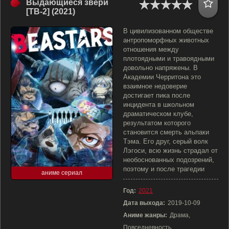
Выдающиеся звери
[ТВ-2] (2021)
В цивилизованном обществе
антропоморфных животных
отношения между
плотоядными и травоядными
довольно напряжены. В
Академии Черритона это
взаимное недоверие
достигает пика после
инцидента в школьном
драматическом клубе,
результатом которого
становится смерть альпаки
Тэма. Его друг, серый волк
Лэгоси, всю жизнь страдал от
необоснованных подозрений,
поэтому и после трагедии
аниме сериал
Год:
2021
Дата выхода:
2019-10-09
Аниме жанры:
Драма,
Повседневность,