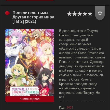
Повелитель тьмы:
Другая история мира
[ТВ-2] (2021)
В реальной жизни Такума
Сакамото — одиночка-
затворник, который
совершенно не умеет
общаться с людьми. Зато в
онлайн-игре Cross Reverie его
называют сильнейшим, самим
Повелителем тьмы. Однажды
две девушки призывают его в
иной мир, да ещё и в том же
самом обличье, в котором он
играл в Cross Reverie.
Красотки проводят обряд
порабощения, стремясь
подчинить себе Такуму. Но
всё
аниме сериал
Год:
2021