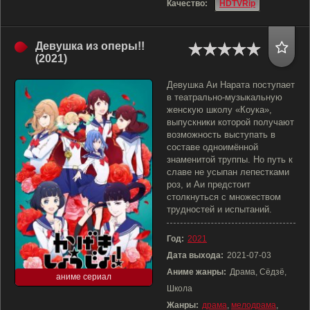
Качество:
HDTVRip
Девушка из оперы!!
(2021)
Девушка Аи Нарата поступает
в театрально-музыкальную
женскую школу «Коука»,
выпускники которой получают
возможность выступать в
составе одноимённой
знаменитой труппы. Но путь к
славе не усыпан лепестками
роз, и Аи предстоит
столкнуться с множеством
трудностей и испытаний.
Год:
2021
Дата выхода:
2021-07-03
Аниме жанры:
Драма, Сёдзё,
аниме сериал
Школа
Жанры:
драма
,
мелодрама
,