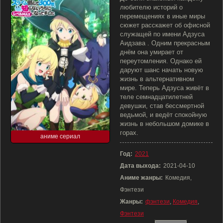
любителю историй о
перемещениях в иные миры
сюжет расскажет об офисной
служащей по имени Адзуса
Аидзава . Одним прекрасным
днём она умирает от
переутомления. Однако ей
даруют шанс начать новую
жизнь в альтернативном
мире. Теперь Адзуса живёт в
теле семнадцатилетней
девушки, став бессмертной
ведьмой, и ведёт спокойную
жизнь в небольшом домике в
горах.
аниме сериал
Год:
2021
Дата выхода:
2021-04-10
Аниме жанры:
Комедия,
Фэнтези
Жанры:
фэнтези
,
Комедия
,
Фэнтези