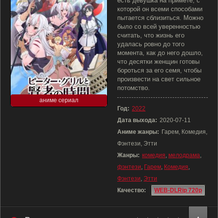
есть девушка на примете, с
которой он всеми способами
пытается сблизиться. Можно
было со всей уверенностью
считать, что жизнь его
удалась ровно до того
момента, как до него дошло,
что десятки женщин готовы
бороться за его семя, чтобы
произвести на свет сильное
потомство.
аниме сериал
Год:
2022
Дата выхода:
2020-07-11
Аниме жанры:
Гарем, Комедия,
Фэнтези, Этти
Жанры:
комедия
,
мелодрама
,
фэнтези
,
Гарем
,
Комедия
,
Фэнтези
,
Этти
Качество:
WEB-DLRip 720p