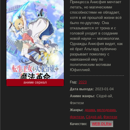
Принцесса Анисфия мечтает
летать, но магическими
способностями не обладает,
хотя в её прошлой жизни всё
было по-другому. Она
отказывается от трона и с
головой уходит в создание
новой науки — магикологии.
Однажды Анисфия видит, как
её брат Альгард публично
разрывает помолвку с
навязанной ему по
политическим мотивам
Юфиллией.
Год:
2023
аниме сериал
Дата выхода:
2023-01-04
Аниме жанры:
Сёдзё-ай,
Фэнтези
Жанры:
драма
,
мелодрама
,
фэнтези
,
Сёдзё-ай
,
Фэнтези
Качество:
WEB-DLRip