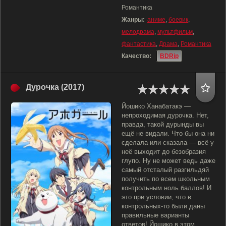
Романтика
Жанры:
аниме
,
боевик
,
мелодрама
,
мультфильм
,
фантастика
,
Драма
,
Романтика
Качество:
BDRip
Дурочка (2017)
Йошико Ханабатакэ —
непроходимая дурочка. Нет,
правда, такой дурынды вы
ещё не видали. Что бы она ни
сделала или сказала — всё у
неё выходит до безобразия
глупо. Ну не может ведь даже
самый отсталый разгильдяй
получить по всем школьным
контрольным ноль баллов! И
это при условии, что в
контрольных-то были даны
правильные варианты
ответов! Йошико в этом