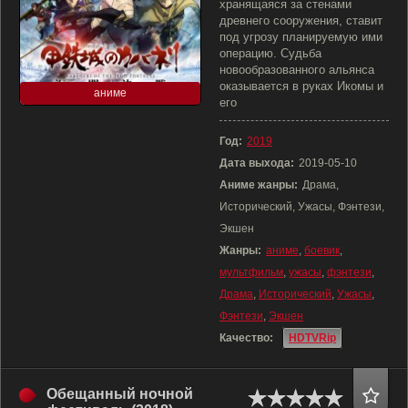
хранящаяся за стенами
древнего сооружения, ставит
под угрозу планируемую ими
операцию. Судьба
новообразованного альянса
оказывается в руках Икомы и
аниме
его
Год:
2019
Дата выхода:
2019-05-10
Аниме жанры:
Драма,
Исторический, Ужасы, Фэнтези,
Экшен
Жанры:
аниме
,
боевик
,
мультфильм
,
ужасы
,
фэнтези
,
Драма
,
Исторический
,
Ужасы
,
Фэнтези
,
Экшен
Качество:
HDTVRip
Обещанный ночной