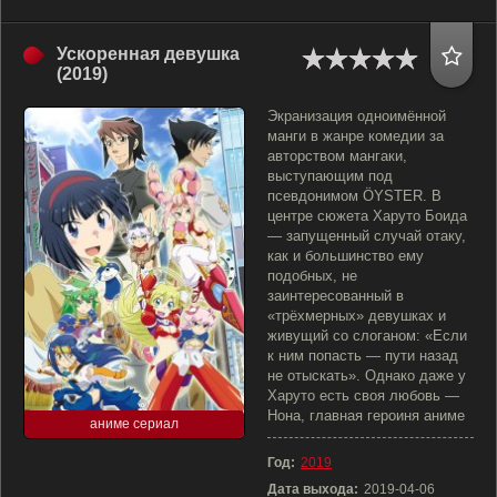
Ускоренная девушка
(2019)
Экранизация одноимённой
манги в жанре комедии за
авторством мангаки,
выступающим под
псевдонимом ÖYSTER. В
центре сюжета Харуто Боида
— запущенный случай отаку,
как и большинство ему
подобных, не
заинтересованный в
«трёхмерных» девушках и
живущий со слоганом: «Если
к ним попасть — пути назад
не отыскать». Однако даже у
Харуто есть своя любовь —
Нона, главная героиня аниме
аниме сериал
Год:
2019
Дата выхода:
2019-04-06