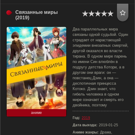
Связанные миры
(2019)
Два параллельных мира
связаны одной судьбой. Один
страдает от нарастающей
эпидемии внезапных смертей,
другой оказался во власти
тирана. В одном мире парень
по имени Син влюблён в
подругу детства Котори, а в
другом они враги: он —
повстанец Дзин, а она —
деспотичная принцесса
Котоко. Дзин знает, что
гибель человека в одном
мире означает и смерть его
двойника, поэтому
аниме
Год:
2019
Дата выхода:
2019-01-25
Аниме жанры:
Драма,