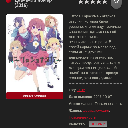
Девчачий номер
(2016)
Титосэ Карасума - актриса
озвучки, которая была
уверена, что её ждут великие
свершения, однако пока ей
достаются лишь
незначительные роли. В
своей борьбе за место под
солнцем с другими
девчонками из агентства,
Титосэ предстоит узнать, что
для достижения успеха, ей
придётся стараться гораздо
больше, чем она думала.
Год:
2016
аниме сериал
Дата выхода:
2016-10-07
Аниме жанры:
Повседневность
Жанры:
драма
,
комедия
,
Повседневность
Качество:
HDTVRip