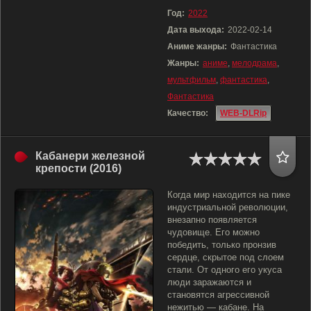
Год:
2022
Дата выхода:
2022-02-14
Аниме жанры:
Фантастика
Жанры:
аниме
,
мелодрама
,
мультфильм
,
фантастика
,
Фантастика
Качество:
WEB-DLRip
Кабанери железной
крепости (2016)
Когда мир находится на пике
индустриальной революции,
внезапно появляется
чудовище. Его можно
победить, только пронзив
сердце, скрытое под слоем
стали. От одного его укуса
люди заражаются и
становятся агрессивной
нежитью — кабане. На