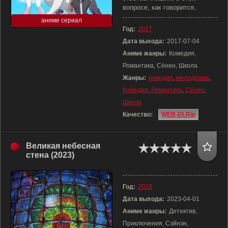
вопросе, как говорится,
аниме сериал
Год:
2017
Дата выхода:
2017-07-04
Аниме жанры:
Комедия,
Романтика, Сёнен, Школа
Жанры:
комедия
,
мелодрама
,
Комедия
,
Романтика
,
Сёнен
,
Школа
Качество:
WEB-DLRip
Великая небесная
стена (2023)
Год:
2023
Дата выхода:
2023-04-01
Аниме жанры:
Детектив,
Приключения, Сэйнэн,