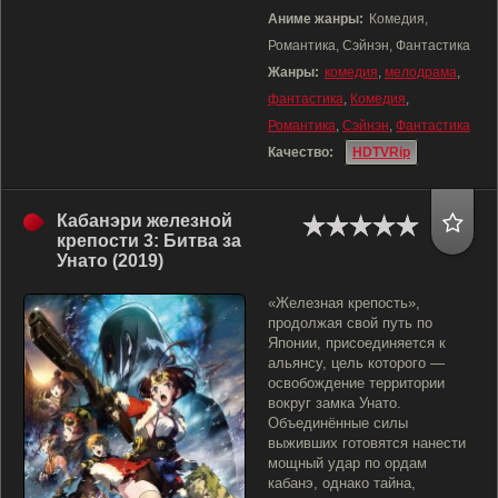
Аниме жанры:
Комедия,
Романтика, Сэйнэн, Фантастика
Жанры:
комедия
,
мелодрама
,
фантастика
,
Комедия
,
Романтика
,
Сэйнэн
,
Фантастика
Качество:
HDTVRip
Кабанэри железной
крепости 3: Битва за
Унато (2019)
«Железная крепость»,
продолжая свой путь по
Японии, присоединяется к
альянсу, цель которого —
освобождение территории
вокруг замка Унато.
Объединённые силы
выживших готовятся нанести
мощный удар по ордам
кабанэ, однако тайна,