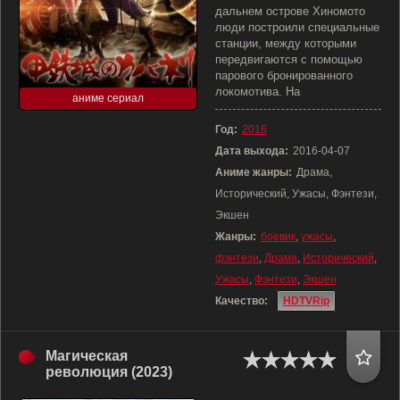
дальнем острове Хиномото
люди построили специальные
станции, между которыми
передвигаются с помощью
парового бронированного
локомотива. На
аниме сериал
Год:
2016
Дата выхода:
2016-04-07
Аниме жанры:
Драма,
Исторический, Ужасы, Фэнтези,
Экшен
Жанры:
боевик
,
ужасы
,
фэнтези
,
Драма
,
Исторический
,
Ужасы
,
Фэнтези
,
Экшен
Качество:
HDTVRip
Магическая
революция (2023)