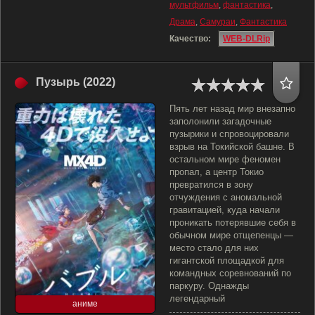
мультфильм
,
фантастика
,
Драма
,
Самураи
,
Фантастика
Качество:
WEB-DLRip
Пузырь (2022)
Пять лет назад мир внезапно
заполонили загадочные
пузырики и спровоцировали
взрыв на Токийской башне. В
остальном мире феномен
пропал, а центр Токио
превратился в зону
отчуждения с аномальной
гравитацией, куда начали
проникать потерявшие себя в
обычном мире отщепенцы —
место стало для них
гигантской площадкой для
командных соревнований по
паркуру. Однажды
легендарный
аниме