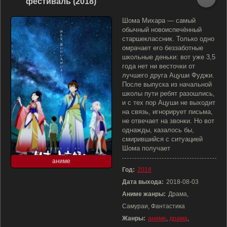
фестиваль (2018)
Шома Михара — самый
обычный новоиспечённый
старшеклассник. Только одно
омрачает его беззаботные
школьные деньки: вот уже 3,5
года нет ни весточки от
лучшего друга Ацуши Фуджи.
После выпуска из начальной
школы пути ребят разошлись,
и с тех пор Ацуши не выходит
на связь, игнорирует письма,
не отвечает на звонки. Но вот
однажды, казалось бы,
смирившийся с ситуацией
Шома получает
аниме
Год:
2018
Дата выхода:
2018-08-03
Аниме жанры:
Драма,
Самураи, Фантастика
Жанры:
аниме
,
драма
,