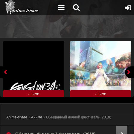
аниме
аниме
Anime-share
»
Аниме
» Обещанный ночной фестиваль (2018)