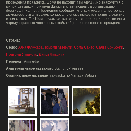
проведения праздника, Шома не находит там Ацуши, но знакомится с
милой девушкой по имени Шиори и отвечающей за организацию
фестиваля Канной. Последняя сообщает, что долгожданная встреча с
другом состоится в самом конце, а пока ему придётся принять участие
в подготовке. Так Шома оказывается втянут в проведение фестиваля и
череду странных мистических событий, грозящих сорвать праздник...
Страна:
Сейю:
Аяка Фукухара
,
Томоми Минэути
,
Сома Саито
,
Саяка Сэнбонги
,
Нодзоми Ямамото
,
Даики Ямасита
Перевод:
Animedia
Альтернативное название:
Starlight Promises
Оригинальное название
Yakusoku no Nanaya Matsuri