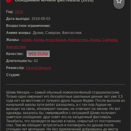
Обещанный ночной фестиваль (2018)
Год:
2018
Дата выхода:
2018-08-03
Возрастное ограничение:
Аниме жанры:
Драма, Самураи, Фантастика
Жанры:
аниме
,
драма
,
мультфильм
,
фантастика
,
Драма
,
Самураи
,
Фантастика
Качество:
WEB-DLRip
Длительность:
62
Режиссёр:
Кадзуя Мурата
Студия:
Шома Михара — самый обычный новоиспечённый старшеклассник.
Только одно омрачает его беззаботные школьные деньки: вот уже 3,5
года нет ни весточки от лучшего друга Ацуши Фуджи. После выпуска из
начальной школы пути ребят разошлись, и с тех пор Ацуши не
выходит на связь, игнорирует письма, не отвечает на звонки. Но вот
однажды, казалось бы, смирившийся с ситуацией Шома получает
заветное сообщение: друг зовёт его на загадочный фестиваль
Танабаты, что проводится высоко в горах, сокрытый от посторонних
глаз. Там же обещает встретиться и поговорить по душам после
стольких лет молчания. Не без приключений добравшись до места