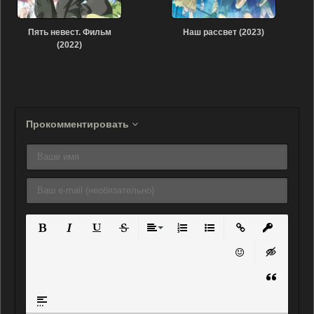
Пять невест. Фильм
Наш рассвет (2023)
(2022)
Прокомментировать
Полужирный
Курсив
Подчеркнутый
Зачеркнутый
Выравнивание
Нумерованный список
Маркированный списо
Вставить ссылку
Вставить 
Вставить смайли
Вставка ск
Вставка ц