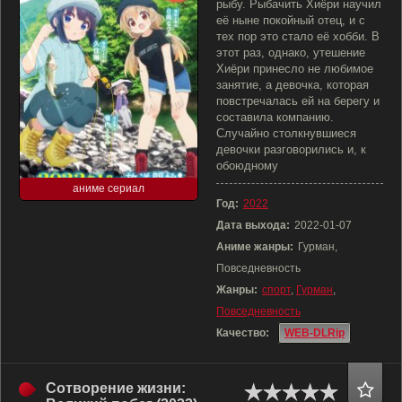
рыбу. Рыбачить Хиёри научил
её ныне покойный отец, и с
тех пор это стало её хобби. В
этот раз, однако, утешение
Хиёри принесло не любимое
занятие, а девочка, которая
повстречалась ей на берегу и
составила компанию.
Случайно столкнувшиеся
девочки разговорились и, к
обоюдному
аниме сериал
Год:
2022
Дата выхода:
2022-01-07
Аниме жанры:
Гурман,
Повседневность
Жанры:
спорт
,
Гурман
,
Повседневность
Качество:
WEB-DLRip
Сотворение жизни: