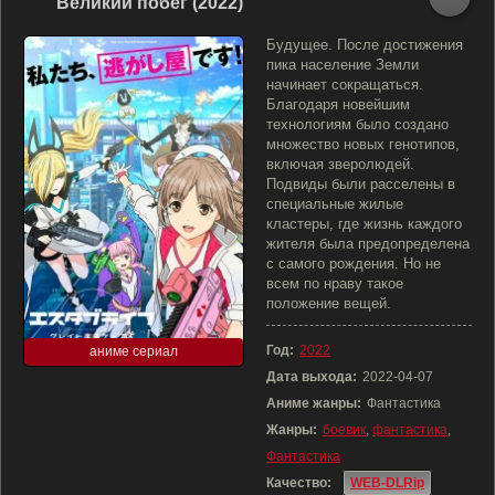
Великий побег (2022)
Будущее. После достижения
пика население Земли
начинает сокращаться.
Благодаря новейшим
технологиям было создано
множество новых генотипов,
включая зверолюдей.
Подвиды были расселены в
специальные жилые
кластеры, где жизнь каждого
жителя была предопределена
с самого рождения. Но не
всем по нраву такое
положение вещей.
Год:
2022
аниме сериал
Дата выхода:
2022-04-07
Аниме жанры:
Фантастика
Жанры:
боевик
,
фантастика
,
Фантастика
Качество:
WEB-DLRip