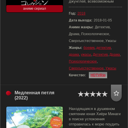
джунглей, всевозможным
аниме сериал
Год:
2018
Дата выхода:
2018-01-05
Аниме жанры:
Детектив,
Драма, Психологическое,
Сверхъестественное, Ужасы
Жанры:
боевик
,
детектив
,
драма
,
ужасы
,
Детектив
,
Драма
,
Психологическое
,
Сверхъестественное
,
Ужасы
Качество:
HDTVRip
Медленная петля
(2022)
Находящаяся в душевном
смятении юная Хиёри Минаги
в поиске успокоения
отправилась к морю поудить