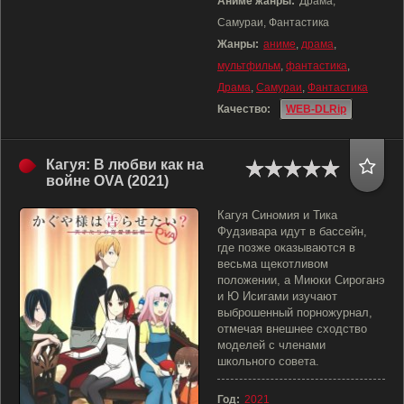
Аниме жанры:
Драма,
Самураи, Фантастика
Жанры:
аниме
,
драма
,
мультфильм
,
фантастика
,
Драма
,
Самураи
,
Фантастика
Качество:
WEB-DLRip
Кагуя: В любви как на
войне OVA (2021)
Кагуя Синомия и Тика
Фудзивара идут в бассейн,
где позже оказываются в
весьма щекотливом
положении, а Миюки Сироганэ
и Ю Исигами изучают
выброшенный порножурнал,
отмечая внешнее сходство
моделей с членами
школьного совета.
Год:
2021