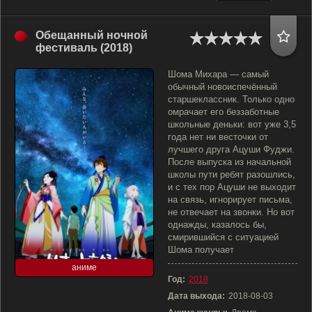
Обещанный ночной
фестиваль (2018)
Шома Михара — самый
обычный новоиспечённый
старшеклассник. Только одно
омрачает его беззаботные
школьные деньки: вот уже 3,5
года нет ни весточки от
лучшего друга Ацуши Фуджи.
После выпуска из начальной
школы пути ребят разошлись,
и с тех пор Ацуши не выходит
на связь, игнорирует письма,
не отвечает на звонки. Но вот
однажды, казалось бы,
смирившийся с ситуацией
Шома получает
аниме
Год:
2018
Дата выхода:
2018-08-03