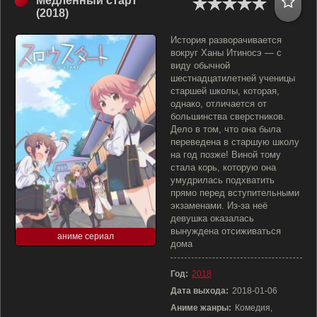
Медленный старт
(2018)
История разворачивается
вокруг Ханы Итиносэ — с
виду обычной
шестнадцатилетней ученицы
старшей школы, которая,
однако, отличается от
большинства сверстников.
Дело в том, что она была
переведена в старшую школу
на год позже! Виной тому
стала корь, которую она
умудрилась подхватить
прямо перед вступительными
экзаменами. Из-за неё
девушка оказалась
вынуждена отсиживаться
аниме сериал
дома
Год:
2018
Дата выхода:
2018-01-06
Аниме жанры:
Комедия,