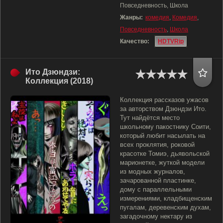
Повседневность, Школа
Жанры:
комедия
,
Комедия
,
Повседневность
,
Школа
Качество:
HDTVRip
Ито Дзюндзи:
Коллекция (2018)
Коллекция рассказов ужасов
за авторством Дзюндзи Ито.
Тут найдётся место
школьному пакостнику Соити,
который любит насылать на
всех проклятия, роковой
красотке Томиэ, дьявольской
марионетке, жуткой модели
из модных журналов,
зачарованной пластинке,
дому с параллельными
измерениями, кладбищенским
пугалам, деревенским духам,
загадочному нектару из