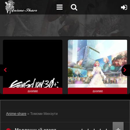
аниме
аниме
Anime-share
» Томоми Минэути