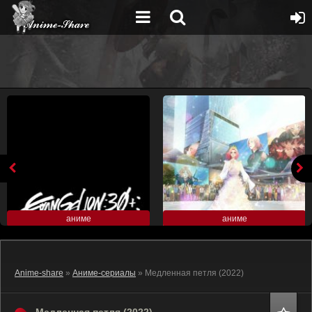
аниме
аниме
Anime-share
»
Аниме-сериалы
» Медленная петля (2022)