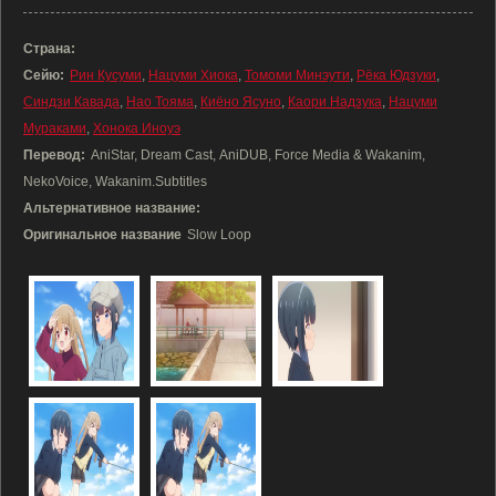
Страна:
Сейю:
Рин Кусуми
,
Нацуми Хиока
,
Томоми Минэути
,
Рёка Юдзуки
,
Синдзи Кавада
,
Нао Тояма
,
Киёно Ясуно
,
Каори Надзука
,
Нацуми
Мураками
,
Хонока Иноуэ
Перевод:
AniStar, Dream Cast, AniDUB, Force Media & Wakanim,
NekoVoice, Wakanim.Subtitles
Альтернативное название:
Оригинальное название
Slow Loop