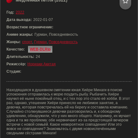
Медленная петля (2022)
Год:
2022
Дата выхода:
2022-01-07
Возрастное ограничение:
Аниме жанры:
Гурман, Повседневность
Жанры:
спорт
,
Гурман
,
Повседневность
Качество:
WEB-DLRip
Длительность:
24
Режиссёр:
Нориаки Акитая
Студия:
Находящаяся в душевном смятении юная Хиёри Минаги в поиске
успокоения отправилась к морю поудить рыбу. Рыбачить Хиёри
научил её ныне покойный отец, и с тех пор это стало её хобби. В этот
раз, однако, утешение Хиёри принесло не любимое занятие, а
девочка, которая повстречалась ей на берегу и составила компанию.
Случайно столкнувшиеся девочки разговорились и, к обоюдному
удивлению, обнаружили, что у них много общего. Например, их мучает
одна и та же проблема: обе нервничают из-за предстоящей вечером
встречи с новой семьёй. Какое невероятное совпадение! Или это
вовсе не совпадение? Знакомьтесь с двумя новоиспечёнными
сводными сёстрами Минаги!