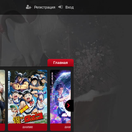
Регистрация
Вход
Главная
аниме
аниме
аниме