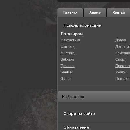
Главная
Аниме
Хентай
Панель навигации
По жанрам
Фантастика
Драма
Фэнтези
Детекти
Мистика
Комедия
Bukkake
Спорт
Триллер
Приключ
Боевик
Ужасы
Экшен
Повседн
Скоро на сайте
Обновления