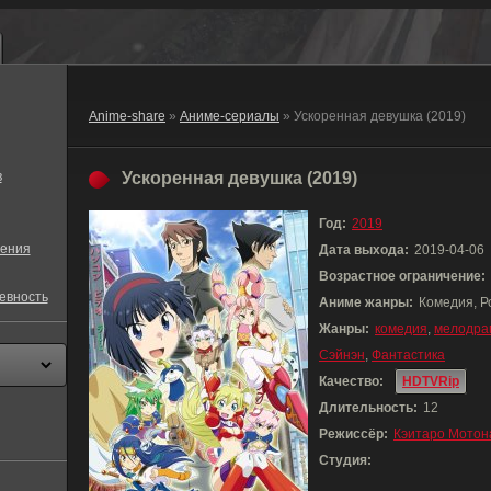
Anime-share
»
Аниме-сериалы
» Ускоренная девушка (2019)
в
Ускоренная девушка (2019)
Год:
2019
ения
Дата выхода:
2019-04-06
Возрастное ограничение:
евность
Аниме жанры:
Комедия, Р
Жанры:
комедия
,
мелодра
Сэйнэн
,
Фантастика
Качество:
HDTVRip
Длительность:
12
Режиссёр:
Кэитаро Мотон
Студия: