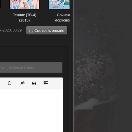
Теннис [ТВ-4]
Сочная
(2015)
морковка:
История любви
7-2023, 03:29
Смотреть онлайн
Саяки (2002)
ок
й список
ь ссылку
тавить защищенную ссылку
Вставить смайлик
Вставка скрытого текста
Вставка цитаты
Вставка спойлера