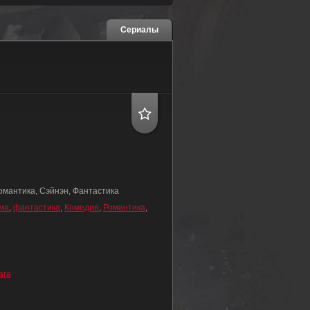
Сериалы
омантика, Сэйнэн, Фантастика
ма
,
фантастика
,
Комедия
,
Романтика
,
ага