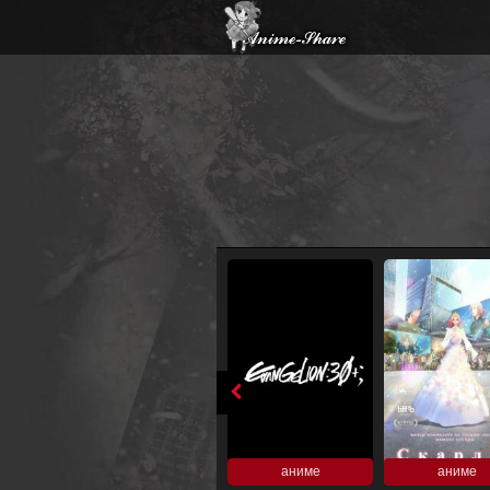
аниме
аниме