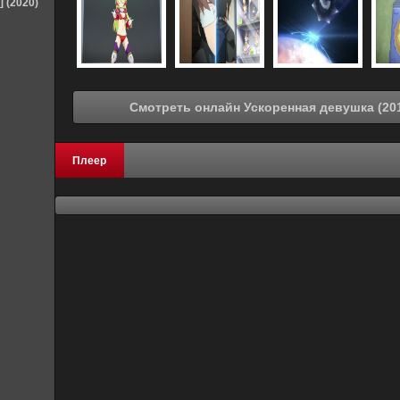
] (2020)
Плеер