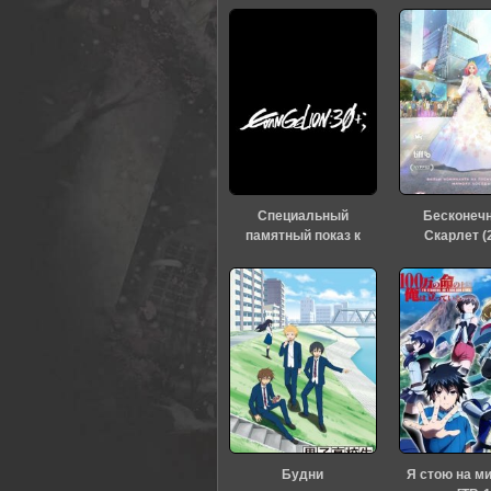
Специальный
Бесконеч
памятный показ к
Скарлет (
тридцатилетию
«Евангелиона» (2026)
Будни
Я стою на м