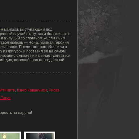
ом мангаки, выступающим под
нный случай отаку, как и большинство
и живущий со слоганом: «Если к ним
ь своя любовь — Нона, главная героиня
елеканалов. После того, как объявили о
 из фигурок и поставил её на самом
 внезапно оживает и начинает двигаться
 комедия, посвящённая повседневной
Итимити
,
Кэнго Каванъиси
,
Рисаэ
 Токуи
корость на ладони!