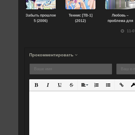
Забыть прошлое
Теннис [ТВ-1]
Любовь –
5 (2006)
(2012)
проблема для
отаку (2018)
11-0
Прокомментировать
Полужирный
Курсив
Подчеркнутый
Зачеркнутый
Выравнивание
Нумерованный спис
Маркированны
Вставит
Вс