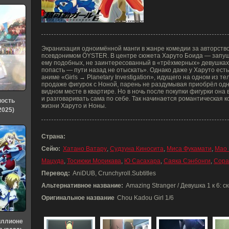
Экранизация одноимённой манги в жанре комедии за авторств
псевдонимом ÖYSTER. В центре сюжета Харуто Боида — запуще
ему подобных, не заинтересованный в «трёхмерных» девушках 
попасть — пути назад не отыскать». Однако даже у Харуто ест
аниме «Girls → Planetary Investigation», идущего на одном из т
продаже фигурок с Ноной, парень не раздумывая приобрёл одну
видном месте в квартире. Но в ночь после покупки фигурки она
и разговаривать сама по себе. Так начинается романтическая
ность
жизни Харуто и Ноны.
2025)
Страна:
Сейю:
Хатано Ватару
,
Судзуна Киносита
,
Миса Фукамати
,
Мао 
Мацуда
,
Тосиюки Морикава
,
Ю Сасахара
,
Саяка Сэнбонги
,
Сора
Перевод:
AniDUB, Crunchyroll.Subtitles
Альтернативное название:
Amazing Stranger / Девушка 1 к 6: с
Оригинальное название
Chou Kadou Girl 1/6
иллионе