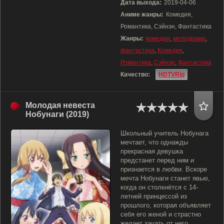
Дата выхода:
2019-04-06
Аниме жанры:
Комедия,
Романтика, Сэйнэн, Фантастика
Жанры:
комедия
,
мелодрама
,
фантастика
,
Комедия
,
Романтика
,
Сэйнэн
,
Фантастика
Качество:
HDTVRip
Молодая невеста
Нобунаги (2019)
Школьный учитель Нобунага
мечтает, что однажды
прекрасная девушка
предстанет перед ним и
признается в любви. Вскоре
мечта Нобунаги станет явью,
когда он столкнётся с 14-
летней принцессой из
прошлого, которая объявляет
себя его женой и страстно
желает зачать от него