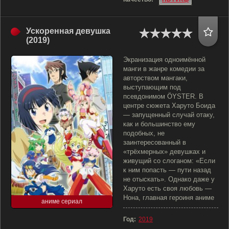
Ускоренная девушка
(2019)
Экранизация одноимённой
манги в жанре комедии за
авторством мангаки,
выступающим под
псевдонимом ÖYSTER. В
центре сюжета Харуто Боида
— запущенный случай отаку,
как и большинство ему
подобных, не
заинтересованный в
«трёхмерных» девушках и
живущий со слоганом: «Если
к ним попасть — пути назад
не отыскать». Однако даже у
Харуто есть своя любовь —
Нона, главная героиня аниме
аниме сериал
Год:
2019