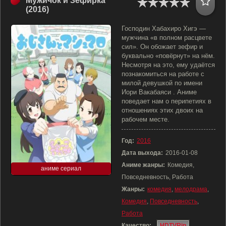
Мужичок и Зефирка
(2016)
Господин Хабахиро Хигэ —
мужчина «в полном расцвете
сил». Он обожает зефир и
буквально «повёрнут» на нём.
Несмотря на это, ему удаётся
познакомиться на работе с
милой девушкой по имени
Иори Вакабаяси . Аниме
поведает нам о перипетиях в
отношениях этих двоих на
рабочем месте.
Год:
2016
Дата выхода:
2016-01-08
Аниме жанры:
Комедия,
аниме сериал
Повседневность, Работа
Жанры:
комедия
,
мелодрама
,
Комедия
,
Повседневность
,
Работа
Качество:
HDTVRip