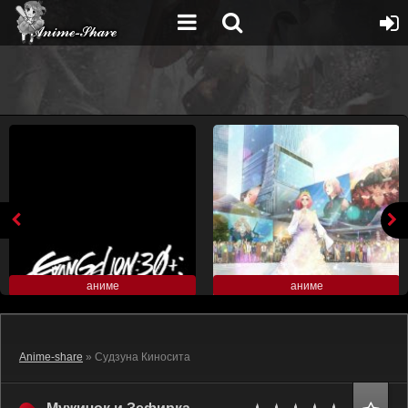
аниме
аниме
Anime-share
» Судзуна Киносита