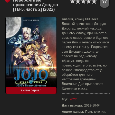
Невероятные
приключения Джоджо
[ТВ-5, часть 2] (2022)
Англия, конец XIX века.
Богатый аристократ Джордж
Джостар, верный некогда
данному слову, принимает в
семью осиротевшего бедного
парня Дио и теперь относится
к нему как к сыну. Родной же
сын Джорджа Джонатан
совсем не рад новому
«брату», ведь тот
превосходит его во всём, но
вскоре благородство отца
обернётся для него
настоящей трагедией.
Внимание Дио привлекает
Каменная маска
аниме сериал
Год:
2022
Дата выхода:
2012-10-04
Аниме жанры:
Приключения,