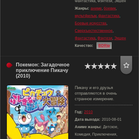
Фантастика, Фэнтези, Экшен
Жанры:
аниме
,
боевик
,
мультфильм
,
фантастика
,
Боевые искусства
,
Сверхъестественное
,
Фантастика
,
Фэнтези
,
Экшен
Качество:
BDRip
Покемон: Загадочное
приключение Пикачу
(2010)
Пикачу и его друзья
отправляются в очень
странное измерение.
Год:
2010
Дата выхода:
2010-08-01
Аниме жанры:
Детское,
Комедия, Приключения,