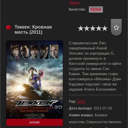
Экшен
Качество:
BDRip
Теккен: Кровная
месть (2011)
Старшеклассник Лин,
завербованный Анной
Уильямс из корпорации G,
должен проникнуть в
Киотский университет и найти
студента по имени Син
Камия. Тем временем глава
конгломерата «Мисима» Дзин
Кадзама поручает такое же
задание Алисе Босконович.
Год:
2011
Дата выхода:
2011-07-26
Аниме жанры:
Боевые
искусства, Сверхъестественное,
аниме