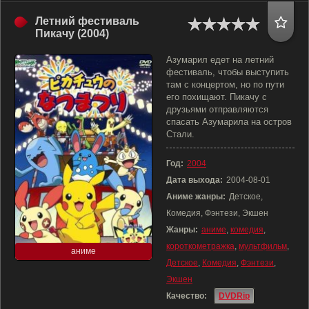
Летний фестиваль
Пикачу (2004)
Азумарил едет на летний
фестиваль, чтобы выступить
там с концертом, но по пути
его похищают. Пикачу с
друзьями отправляются
спасать Азумарила на остров
Стали.
Год:
2004
Дата выхода:
2004-08-01
Аниме жанры:
Детское,
Комедия, Фэнтези, Экшен
Жанры:
аниме
,
комедия
,
короткометражка
,
мультфильм
,
аниме
Детское
,
Комедия
,
Фэнтези
,
Экшен
Качество:
DVDRip