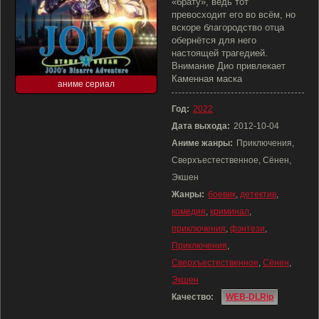
«брату», ведь тот
превосходит его во всём, но
вскоре благородство отца
обернётся для него
настоящей трагедией.
Внимание Дио привлекает
Каменная маска
аниме сериал
Год:
2022
Дата выхода:
2012-10-04
Аниме жанры:
Приключения,
Сверхъестественное, Сёнен,
Экшен
Жанры:
боевик
,
детектив
,
комедия
,
криминал
,
приключения
,
фэнтези
,
Приключения
,
Сверхъестественное
,
Сёнен
,
Экшен
Качество:
WEB-DLRip