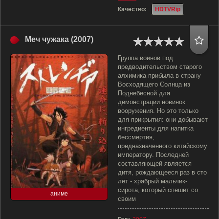
Качество:
HDTVRip
Меч чужака (2007)
Группа воинов под
предводительством старого
алхимика прибыла в страну
Восходящего Солнца из
Поднебесной для
демонстрации новинок
вооружения. Но это только
для прикрытия: они добывают
ингредиенты для напитка
бессмертия,
предназначенного китайскому
императору. Последней
составляющей является
дитя, рождающееся раз в сто
лет - храбрый мальчик-
сирота, который спешит со
аниме
своим