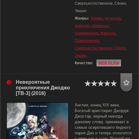
Сверхъестественное, Сёнен,
Экшен
Жанры:
боевик
,
детектив
,
комедия
,
криминал
,
приключения
,
фэнтези
,
Приключения
,
Сверхъестественное
,
Сёнен
,
Экшен
Качество:
WEB-DLRip
Невероятные
приключения Джоджо
[ТВ-3] (2016)
Англия, конец XIX века.
Богатый аристократ Джордж
Джостар, верный некогда
данному слову, принимает в
семью осиротевшего бедного
парня Дио и теперь относится
к нему как к сыну. Родной же