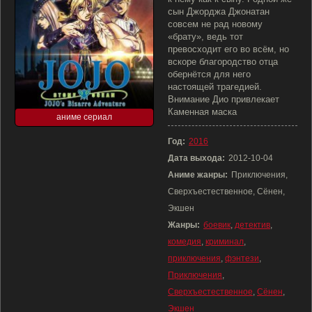
сын Джорджа Джонатан
совсем не рад новому
«брату», ведь тот
превосходит его во всём, но
вскоре благородство отца
обернётся для него
настоящей трагедией.
Внимание Дио привлекает
Каменная маска
аниме сериал
Год:
2016
Дата выхода:
2012-10-04
Аниме жанры:
Приключения,
Сверхъестественное, Сёнен,
Экшен
Жанры:
боевик
,
детектив
,
комедия
,
криминал
,
приключения
,
фэнтези
,
Приключения
,
Сверхъестественное
,
Сёнен
,
Экшен