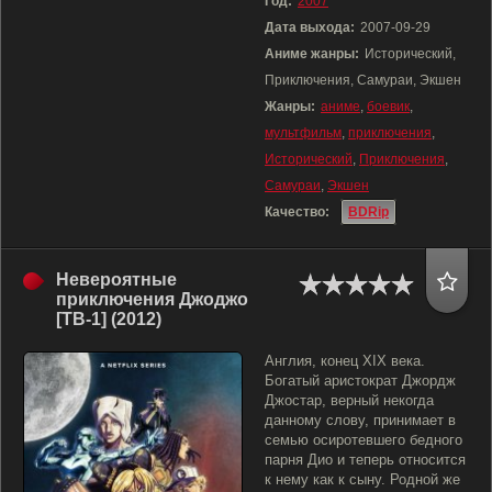
Год:
2007
Дата выхода:
2007-09-29
Аниме жанры:
Исторический,
Приключения, Самураи, Экшен
Жанры:
аниме
,
боевик
,
мультфильм
,
приключения
,
Исторический
,
Приключения
,
Самураи
,
Экшен
Качество:
BDRip
Невероятные
приключения Джоджо
[ТВ-1] (2012)
Англия, конец XIX века.
Богатый аристократ Джордж
Джостар, верный некогда
данному слову, принимает в
семью осиротевшего бедного
парня Дио и теперь относится
к нему как к сыну. Родной же