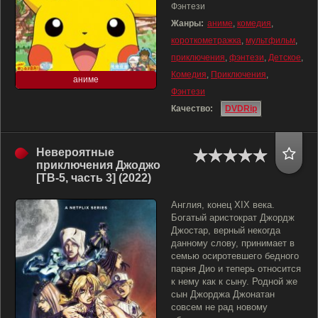
Фэнтези
Жанры:
аниме
,
комедия
,
короткометражка
,
мультфильм
,
приключения
,
фэнтези
,
Детское
,
Комедия
,
Приключения
,
аниме
Фэнтези
Качество:
DVDRip
Невероятные
приключения Джоджо
[ТВ-5, часть 3] (2022)
Англия, конец XIX века.
Богатый аристократ Джордж
Джостар, верный некогда
данному слову, принимает в
семью осиротевшего бедного
парня Дио и теперь относится
к нему как к сыну. Родной же
сын Джорджа Джонатан
совсем не рад новому