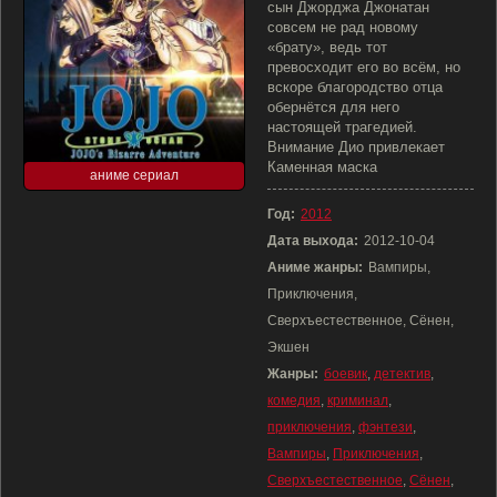
сын Джорджа Джонатан
совсем не рад новому
«брату», ведь тот
превосходит его во всём, но
вскоре благородство отца
обернётся для него
настоящей трагедией.
Внимание Дио привлекает
Каменная маска
аниме сериал
Год:
2012
Дата выхода:
2012-10-04
Аниме жанры:
Вампиры,
Приключения,
Сверхъестественное, Сёнен,
Экшен
Жанры:
боевик
,
детектив
,
комедия
,
криминал
,
приключения
,
фэнтези
,
Вампиры
,
Приключения
,
Сверхъестественное
,
Сёнен
,