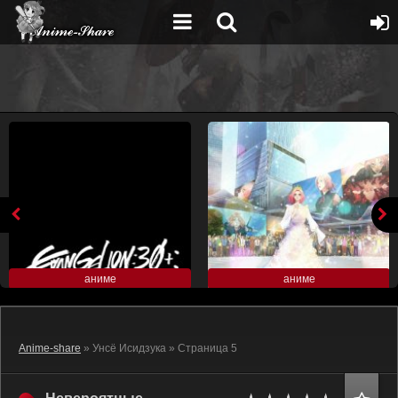
аниме
аниме
Anime-share
» Унсё Исидзука » Страница 5