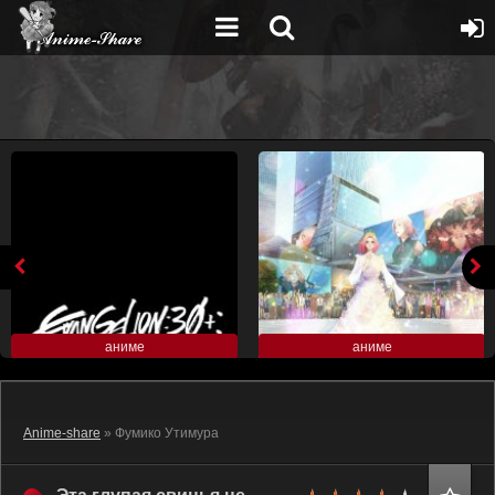
аниме
аниме
Anime-share
» Фумико Утимура