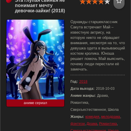
Эта глупая свинья не
понимает мечту
девочки-зайки! (2018)
Однажды старшеклассник
Сакута встречает Май –
известную актрису, на
которую никто не обращает
внимания, несмотря на то, что
девушка одета в вызывающий
костюм кролика. Юноша
решает помочь Май выяснить,
почему люди перестали её
замечать.
Год:
2018
Дата выхода:
2018-10-03
Аниме жанры:
Драма,
Романтика,
аниме сериал
Сверхъестественное, Школа
Жанры:
комедия
,
мелодрама
,
фэнтези
,
Драма
,
Романтика
,
Сверхъестественное
,
Школа