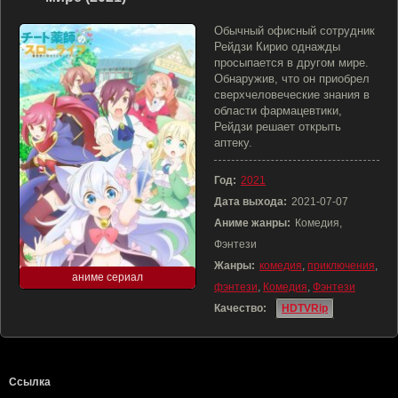
Обычный офисный сотрудник
Рейдзи Кирио однажды
просыпается в другом мире.
Обнаружив, что он приобрел
сверхчеловеческие знания в
области фармацевтики,
Рейдзи решает открыть
аптеку.
Год:
2021
Дата выхода:
2021-07-07
Аниме жанры:
Комедия,
Фэнтези
Жанры:
комедия
,
приключения
,
аниме сериал
фэнтези
,
Комедия
,
Фэнтези
Качество:
HDTVRip
Ссылка