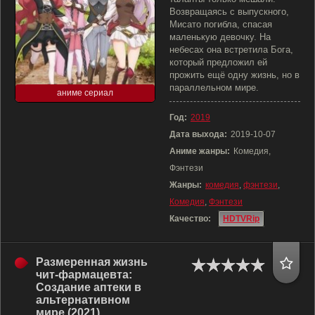
Возвращаясь с выпускного,
Мисато погибла, спасая
маленькую девочку. На
небесах она встретила Бога,
который предложил ей
прожить ещё одну жизнь, но в
параллельном мире.
аниме сериал
Год:
2019
Дата выхода:
2019-10-07
Аниме жанры:
Комедия,
Фэнтези
Жанры:
комедия
,
фэнтези
,
Комедия
,
Фэнтези
Качество:
HDTVRip
Размеренная жизнь
чит-фармацевта:
Создание аптеки в
альтернативном
мире (2021)