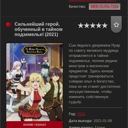
Качество:
WEB-DLRip 720p
Сильнейший герой,
обученный в тайном
подземелье! (2021)
Сын бедного дворянина Нуар
по совету великого мудреца
отправляется в тайное
подземелье, полное редких
монстров и магических
предметов. Здесь юноше
предстоит тренироваться,
собирая опыт и богатство,
пока он не станет достаточно
могущественным, чтобы
изменить собственную
судьбу.
Год:
2021
Дата выхода:
2021-01-08
аниме сериал
Аниме жанры:
Гарем,