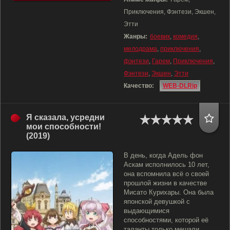
Приключения, Фэнтези, Экшен,
Этти
Жанры:
боевик
,
комедия
,
мелодрама
,
приключения
,
фэнтези
,
Гарем
,
Приключения
,
Фэнтези
,
Экшен
,
Этти
Качество:
WEB-DLRip
Я сказала, усредни
мои способности!
(2019)
В день, когда Адель фон
Аскам исполнилось 10 лет,
она вспомнила всё о своей
прошлой жизни в качестве
Мисато Курихары. Она была
японской девушкой с
выдающимися
способностями, которой её
таланты только мешали.