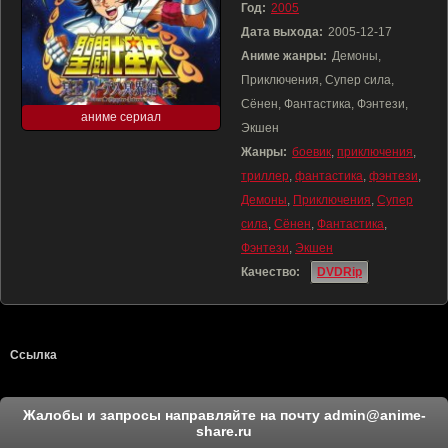
Год:
2005
Дата выхода:
2005-12-17
Аниме жанры:
Демоны,
Приключения, Супер сила,
Сёнен, Фантастика, Фэнтези,
аниме сериал
Экшен
Жанры:
боевик
,
приключения
,
триллер
,
фантастика
,
фэнтези
,
Демоны
,
Приключения
,
Супер
сила
,
Сёнен
,
Фантастика
,
Фэнтези
,
Экшен
Качество:
DVDRip
Ссылка
Жалобы и запросы направляйте на почту
admin@anime-
share.ru