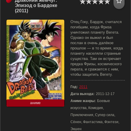
Драконий жемчуг:
Эпизод о Бардоке
(2011)
Отец Гоку, Бардок, считался
погибшим, когда Фриза
уничтожил планету Вегета.
Однако он выжил и был
послан в очень далёкое
прошлое — в то время, когда
планету населяли странные
существа. Там он встречает
предка Фризы, космического
пирата, и сражается с ним,
чтобы защитить Вегету.
Год:
2011
Дата выхода:
2011-12-17
Аниме жанры:
Боевые
аниме
искусства, Комедия,
Приключения, Супер сила,
Сёнен, Фантастика, Фэнтези,
Экшен