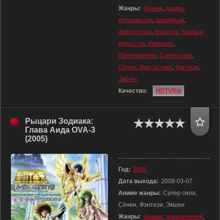
Жанры:
боевик
,
драма
,
мультфильм
,
семейный
,
фантастика
,
фэнтези
,
Боевые
искусства
,
Комедия
,
Приключения
,
Супер сила
,
Сёнен
,
Фантастика
,
Фэнтези
,
Экшен
Качество:
HDTVRip
Рыцари Зодиака:
Глава Аида OVA-3
(2005)
Год:
2005
Дата выхода:
2008-03-07
Аниме жанры:
Супер сила,
Сёнен, Фэнтези, Экшен
Жанры:
боевик
,
приключения
,