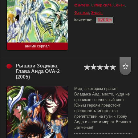
фэнтези
,
Супер сила
,
Сёнен
,
Фэнтези
,
Экшен
Качество:
DVDRip
аниме сериал
Рыцари Зодиака:
Глава Аида OVA-2
(2005)
Мир, в котором правит
Владыка Аид, место, куда не
проникает солнечный свет.
Юным героям предстоит
преодолеть множество
препятствий на пути к трону
Аида и спасти мир от Вечного
Затмения!