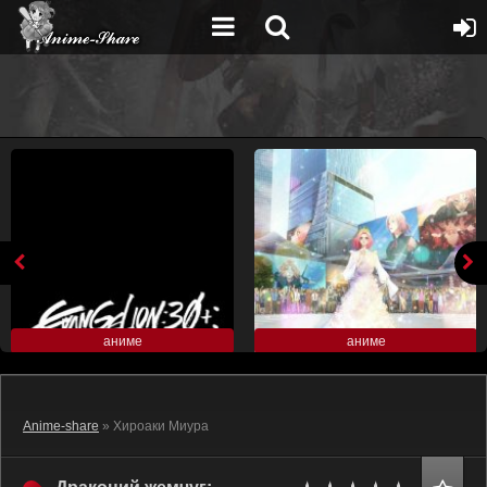
аниме
аниме
Anime-share
» Хироаки Миура