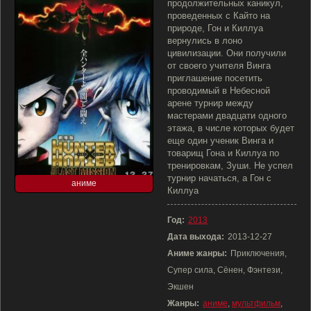
продолжительных каникул,
проведенных с Кайто на
природе, Гон и Киллуа
вернулись в лоно
цивилизации. Они получили
от своего учителя Винга
приглашение посетить
проводимый в Небесной
арене турнир между
мастерами двадцати одного
этажа, в числе которых будет
еще один ученик Винга и
товарищ Гона и Киллуа по
тренировкам, Зуши. Не успел
турнир начаться, а Гон с
аниме
Киллуа
Год:
2013
Дата выхода:
2013-12-27
Аниме жанры:
Приключения,
Супер сила, Сёнен, Фэнтези,
Экшен
Жанры:
аниме
,
мультфильм
,