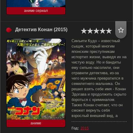
аниме сериал
Детектив Конан (2015)
Синъити Кудо – известный
сыщик, который многим
японским преступникам
испортил жизни, выведя их на
чистую воду. Но и бандиты
ему сильно насолили, они
отравили детектива, из-за
чего мужчина превратился в
семилетнего мальчика. Он
решил взять себе имя - Конан
Эдогава и продолжить скрыто
бороться с криминалом.
Также Конан считает, что он
сможет вернуть себя
взрослый внешний вид, а
аниме
Год:
2015