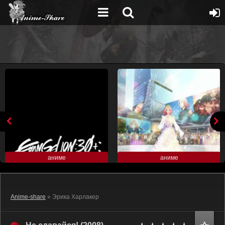
аниме
аниме
Anime-share
» Эрика Харлакер