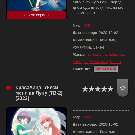
одну снежную ночь, перед
днём сдачи вступительных
экзаменов в
аниме сериал
Год:
2020
Дата выхода:
2020-10-02
Аниме жанры:
Комедия,
Романтика, Сёнен
Жанры:
комедия
,
мелодрама
,
Комедия
,
Романтика
,
Сёнен
Качество:
WEB-DLRip
Красавица: Унеси
меня на Луну [ТВ-2]
(2023)
Год:
2023
Дата выхода:
2020-10-02
Аниме жанры:
Комедия,