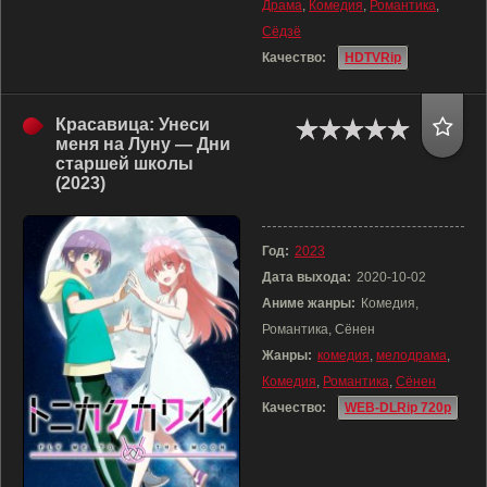
Драма
,
Комедия
,
Романтика
,
Сёдзё
Качество:
HDTVRip
Красавица: Унеси
меня на Луну — Дни
старшей школы
(2023)
Год:
2023
Дата выхода:
2020-10-02
Аниме жанры:
Комедия,
Романтика, Сёнен
Жанры:
комедия
,
мелодрама
,
Комедия
,
Романтика
,
Сёнен
Качество:
WEB-DLRip 720p