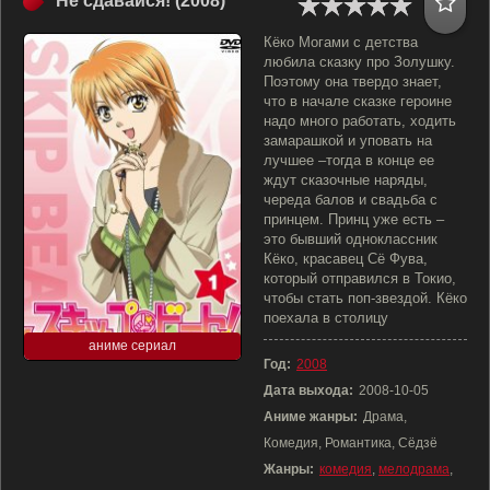
Не сдавайся! (2008)
Кёко Могами с детства
любила сказку про Золушку.
Поэтому она твердо знает,
что в начале сказке героине
надо много работать, ходить
замарашкой и уповать на
лучшее –тогда в конце ее
ждут сказочные наряды,
череда балов и свадьба с
принцем. Принц уже есть –
это бывший одноклассник
Кёко, красавец Сё Фува,
который отправился в Токио,
чтобы стать поп-звездой. Кёко
поехала в столицу
аниме сериал
Год:
2008
Дата выхода:
2008-10-05
Аниме жанры:
Драма,
Комедия, Романтика, Сёдзё
Жанры:
комедия
,
мелодрама
,