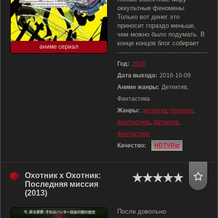
оккультные феномены.
Только вот денег это
приносит гораздо меньше,
чем можно было подумать. В
конце концов блог собирает
аниме сериал
Год:
2016
Дата выхода:
2016-10-09
Аниме жанры:
Детектив,
Фантастика
Жанры:
детектив
,
триллер
,
фантастика
,
Детектив
,
Фантастика
Качество:
HDTVRip
Охотник х Охотник:
Последняя миссия
(2013)
После довольно