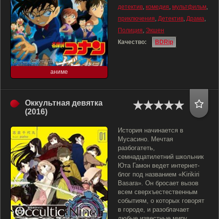
детектив
,
комедия
,
мультфильм
,
приключения
,
Детектив
,
Драма
,
Полиция
,
Экшен
Качество:
BDRip
аниме
Оккультная девятка
(2016)
История начинается в
Мусасино. Мечтая
разбогатеть,
семнадцатилетний школьник
Юта Гамон ведет интернет-
блог под названием «Kirikiri
Basara». Он бросает вызов
всем сверхъестественным
событиям, о которых говорят
в городе, и разоблачает
любые известные миру