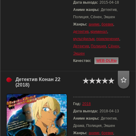
Дата выхода:
2015-04-18
Аниме жанры:
Детектив,
Полиция, Сёнен, Экшен
Жанры:
аниме
,
боевик
,
детектив
,
криминал
,
мультфильм
,
приключения
,
Детектив
,
Полиция
,
Сёнен
,
Экшен
Качество:
WEB-DLRip
Детектив Конан 22
(2018)
Год:
2018
Дата выхода:
2018-04-13
Аниме жанры:
Детектив,
Драма, Полиция, Экшен
Жанры:
аниме
,
боевик
,