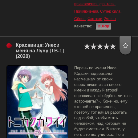
приключения
,
фэнтези
,
Приключения
,
Супер сила
,
Сёнен
,
Фэнтези
,
Экшен
Качество:
BDRip
Красавица: Унеси
меня на Луну [ТВ-1]
(2020)
Парень по имени Наса
Юдзаки подвергался
насмешкам от своих
сверстников из-за своего
имени и каждый второй
спрашивал: «Пойдёшь ли ты в
астронавты?». Конечно, ему
это всё не нравилось,
поэтому тот начал работать
над собой, чтобы стать
человеком, над которым не
будут смеяться. В итоге, у
него это получилось. Но в