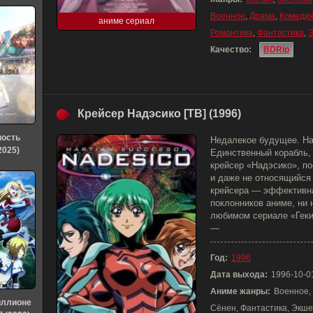
Военное
,
Драма
,
Комеди
аниме сериал
Романтика
,
Фантастика
,
Качество:
BDRip
Крейсер Надэсико [ТВ] (1996)
ность
Недалекое будущее. На
2025)
Единственный корабль,
крейсер «Надэсико», п
и даже не относящийся
крейсера — эффективна
поклонников аниме, ни
любимом сериале «Гекиг
—
Год:
1996
Дата выхода:
1996-10-0
Аниме жанры:
Военное, 
иллионе
Сёнен, Фантастика, Экш