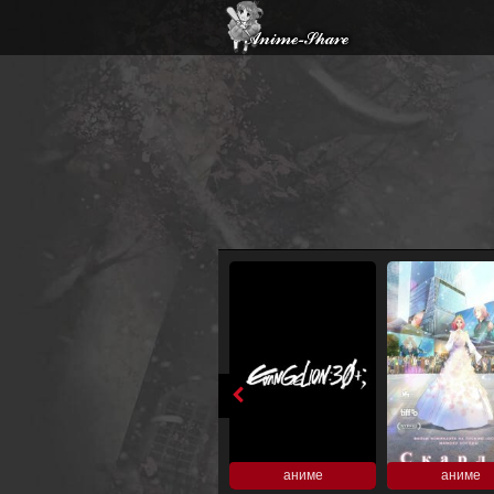
аниме
аниме