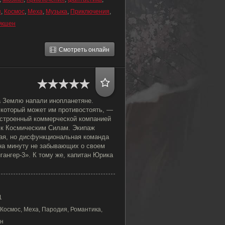
я
,
Космос
,
Меха
,
Музыка
,
Приключения
,
Экшен
Смотреть онлайн
 Землю напали инопланетяне.
 который может им противостоять, —
остроенный коммерческой компанией
 к Космическим Силам. Экипаж
я, но дисфункциональная команда
 на минуту не забывающих о своем
ангер-3». К тому же, капитан Юрика
1
Космос, Меха, Пародия, Романтика,
ен