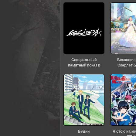
0
1
2
3
4
5
Специальный
Бесконеч
памятный показ к
Скарлет (
тридцатилетию
«Евангелиона» (2026)
Будни
Я стою на м