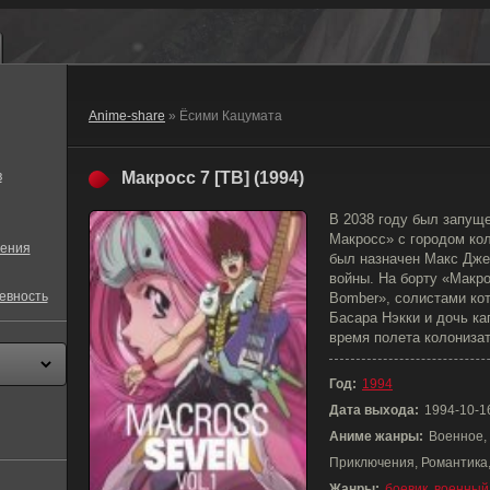
Anime-share
» Ёсими Кацумата
в
Макросс 7 [ТВ] (1994)
В 2038 году был запущ
Макросс» с городом кол
ения
был назначен Макс Дже
войны. На борту «Макро
евность
Bomber», солистами ко
Басара Нэкки и дочь ка
время полета колониза
Год:
1994
Дата выхода:
1994-10-1
Аниме жанры:
Военное, 
Приключения, Романтика,
Жанры:
боевик
,
военный