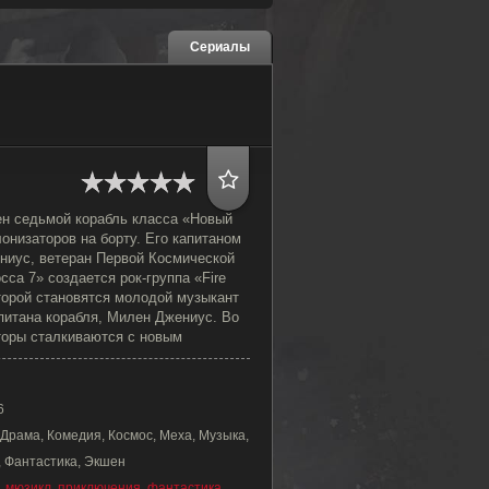
Сериалы
ен седьмой корабль класса «Новый
онизаторов на борту. Его капитаном
ниус, ветеран Первой Космической
сса 7» создается рок-группа «Fire
торой становятся молодой музыкант
питана корабля, Милен Джениус. Во
торы сталкиваются с новым
6
Драма, Комедия, Космос, Меха, Музыка,
 Фантастика, Экшен
,
мюзикл
,
приключения
,
фантастика
,