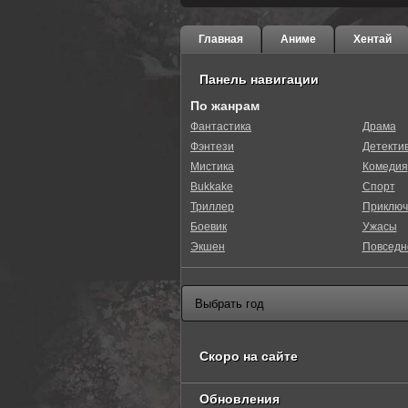
Главная
Аниме
Хентай
Панель навигации
По жанрам
Фантастика
Драма
Фэнтези
Детекти
0
1
2
3
4
5
Мистика
Комедия
Bukkake
Спорт
Триллер
Приключ
Боевик
Ужасы
Экшен
Повседн
Скоро на сайте
Обновления