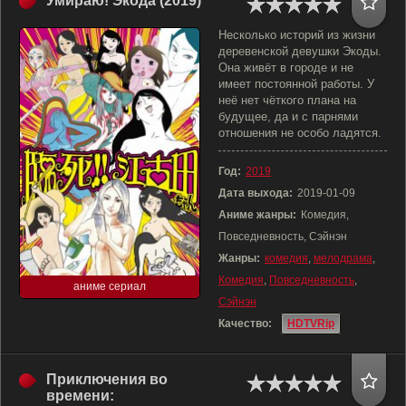
Умираю! Экода (2019)
Несколько историй из жизни
деревенской девушки Экоды.
Она живёт в городе и не
имеет постоянной работы. У
неё нет чёткого плана на
будущее, да и с парнями
отношения не особо ладятся.
Год:
2019
Дата выхода:
2019-01-09
Аниме жанры:
Комедия,
Повседневность, Сэйнэн
Жанры:
комедия
,
мелодрама
,
Комедия
,
Повседневность
,
аниме сериал
Сэйнэн
Качество:
HDTVRip
Приключения во
времени: