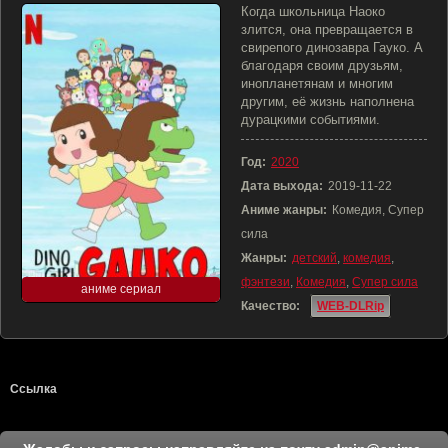
Когда школьница Наоко
злится, она превращается в
свирепого динозавра Гауко. А
благодаря своим друзьям,
инопланетянам и многим
другим, её жизнь наполнена
дурацкими событиями.
Год:
2020
Дата выхода:
2019-11-22
Аниме жанры:
Комедия, Супер
сила
Жанры:
детский
,
комедия
,
фэнтези
,
Комедия
,
Супер сила
аниме сериал
Качество:
WEB-DLRip
Ссылка