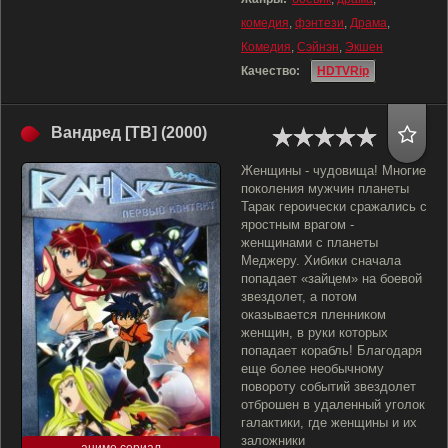
комедия
,
фэнтези
,
Драма
,
Комедия
,
Сэйнэн
,
Экшен
Качество:
HDTVRip
Вандред [ТВ] (2000)
Женщины - чудовища! Многие
поколения мужчин планеты
Тарак героически сражались с
яростным врагом -
женщинами с планеты
Меджеру. Хибики сначала
попадает «зайцем» на боевой
звездолет, а потом
оказывается пленником
женщин, в руки которых
попадает корабль! Благодаря
еще более необычному
повороту событий звездолет
отброшен в удаленный уголок
галактики, где женщины и их
заложники