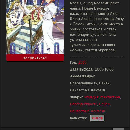
мосты, а над мостами реют
чайки. Новая Венеция
находится на планете Аква.
Юная Акари приехала на Акву
с Земли, чтобы найти место в
жизни, состояться и стать
настоящей русалкой. Она
устраивается в
туристическую компанию
«Ария», учится управлять
аниме сериал
Год:
2005
Дата выхода:
2005-10-05
Аниме жанры:
Повседневность, Сёнен,
Фантастика, Фэнтези
Жанры:
комедия
,
фантастика
,
Повседневность
,
Сёнен
,
Фантастика
,
Фэнтези
Качество:
BDRip