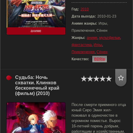
Год:
2010
Дата выхода:
2010-01-23
Аниме жанры:
Игры,
Приключения, Сёнен
аниме
Жанры:
аниме
,
мультфильм
,
фантастика
,
Игры
,
Приключения
,
Сёнен
Качество:
BDRip
Судьба: Ночь
схватки. Клинков
бесконечный край
(фильм) (2010)
После смерти приемного отца
юный Сиро Эмия жил-
поживал в одиночестве в
огромном поместье. Вырос
16-летний парень добрым,
работящим и хозяйственным,