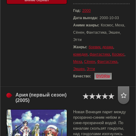
аниме сериал
Год:
2000
Дата выхода:
2000-10-03
Аниме жанры:
Космос, Меха,
Сёнен, Фантастика, Экшен,
Этти
Жанры:
боевик
,
драма
,
комедия
,
фантастика
,
Космос
,
Меха
,
Сёнен
,
Фантастика
,
Экшен
,
Этти
Качество:
DVDRip
Ария (первый сезон)
(2005)
Новая Венеция парит между
прозрачно-синим небом и
сине-прозрачной водой. По
каналам скользят гондолы,
над гондолами изогнулись