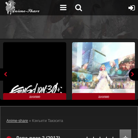
аниме
аниме
Anime-share
» Кэнъити Такэсита