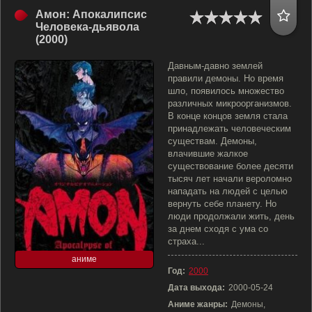
Амон: Апокалипсис
Человека-дьявола
(2000)
Давным-давно землей
правили демоны. Но время
шло, появилось множество
различных микроорганизмов.
В конце концов земля стала
принадлежать человеческим
существам. Демоны,
влачившие жалкое
существование более десяти
тысяч лет начали вероломно
нападать на людей с целью
вернуть себе планету. Но
люди продолжали жить, день
за днем сходя с ума со
страха...
аниме
Год:
2000
Дата выхода:
2000-05-24
Аниме жанры:
Демоны,