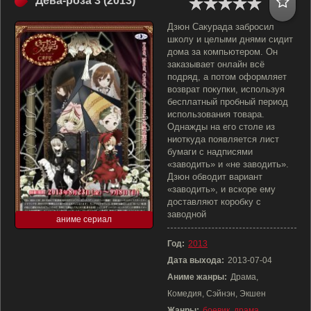
Дева-роза 3 (2013)
Дзюн Сакурада забросил
школу и целыми днями сидит
дома за компьютером. Он
заказывает онлайн всё
подряд, а потом оформляет
возврат покупки, используя
бесплатный пробный период
использования товара.
Однажды на его столе из
ниоткуда появляется лист
бумаги с надписями
«заводить» и «не заводить».
Дзюн обводит вариант
«заводить», и вскоре ему
доставляют коробку с
заводной
аниме сериал
Год:
2013
Дата выхода:
2013-07-04
Аниме жанры:
Драма,
Комедия, Сэйнэн, Экшен
Жанры:
боевик
,
драма
,