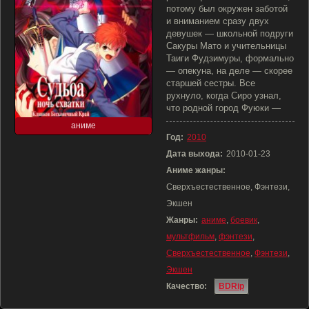
потому был окружен заботой
и вниманием сразу двух
девушек — школьной подруги
Сакуры Мато и учительницы
Таиги Фудзимуры, формально
— опекуна, на деле — скорее
старшей сестры. Все
рухнуло, когда Сиро узнал,
что родной город Фуюки —
аниме
Год:
2010
Дата выхода:
2010-01-23
Аниме жанры:
Сверхъестественное, Фэнтези,
Экшен
Жанры:
аниме
,
боевик
,
мультфильм
,
фэнтези
,
Сверхъестественное
,
Фэнтези
,
Экшен
Качество:
BDRip