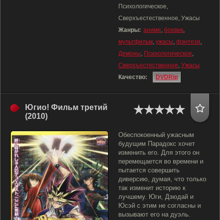
Психологическое,
Сверхъестественное, Ужасы
Жанры:
аниме
,
боевик
,
мультфильм
,
ужасы
,
фэнтези
,
Демоны
,
Психологическое
,
Сверхъестественное
,
Ужасы
Качество:
DVDRip
Югио! Фильм третий
(2010)
Обеспокоенный ужасным
будущим Парадокс хочет
изменить его. Для этого он
перемещается во времени и
пытается совершить
диверсию, думая, что только
так изменит историю к
лучшему. Юги, Дзюдай и
Юсэй с этим не согласны и
вызывают его на дуэль.