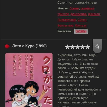
Сёнен, Фантастика, Фэнтези
Жанры:
боевик
,
семейный
,
триллер
,
фантастика
,
фэнтези
,
Приключения
,
Сёнен
,
Фантастика
,
Фэнтези
Качество:
DVDRip
Лето с Куро (1990)
Хиросима, лето 1945 года.
Девочка Нобуко спасает
бездомного котёнка от стаи
ворон. С большим трудом
Нобуко удаётся убедить
родителей оставить котёнка,
которого они с братом
назвали Куро. Новый
четвероногий друг приносит в
семью смех и радость, но
однажды утром Куро
начинает вести себя очень
странно.