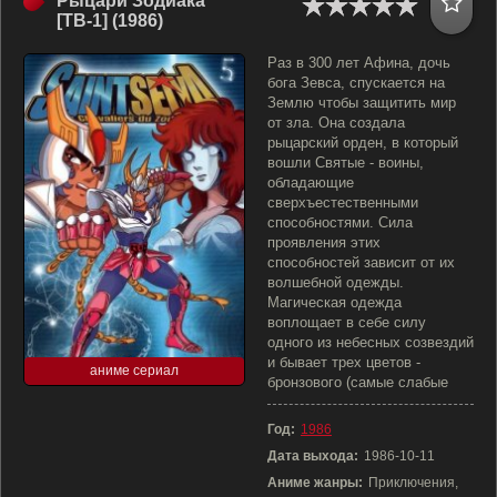
Рыцари Зодиака
[ТВ-1] (1986)
Раз в 300 лет Афина, дочь
бога Зевса, спускается на
Землю чтобы защитить мир
от зла. Она создала
рыцарский орден, в который
вошли Святые - воины,
обладающие
сверхъестественными
способностями. Сила
проявления этих
способностей зависит от их
волшебной одежды.
Магическая одежда
воплощает в себе силу
одного из небесных созвездий
и бывает трех цветов -
аниме сериал
бронзового (самые слабые
Год:
1986
Дата выхода:
1986-10-11
Аниме жанры:
Приключения,