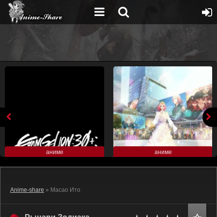
аниме
аниме
Anime-share
» Масао Ито