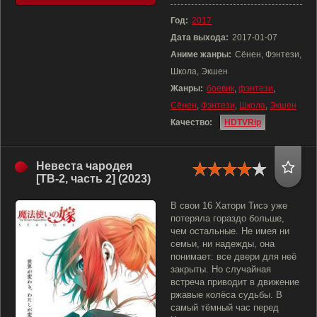
Год:
2017
Дата выхода:
2017-01-07
Аниме жанры:
Сёнен, Фэнтези,
Школа, Экшен
Жанры:
боевик
,
фэнтези
,
Сёнен
,
Фэнтези
,
Школа
,
Экшен
Качество:
HDTVRip
Невеста чародея
[ТВ-2, часть 2] (2023)
В свои 16 Хатори Тисэ уже
потеряла гораздо больше,
чем остальные. Не имея ни
семьи, ни надежды, она
понимает: все двери для неё
закрыты. Но случайная
встреча приводит в движение
ржавые колёса судьбы. В
самый тёмный час перед