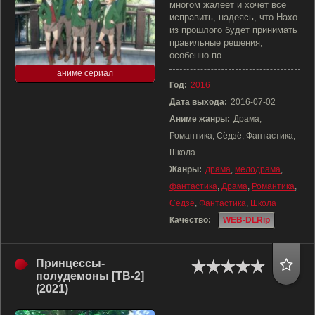
многом жалеет и хочет все
исправить, надеясь, что Нахо
из прошлого будет принимать
правильные решения,
особенно по
аниме сериал
Год:
2016
Дата выхода:
2016-07-02
Аниме жанры:
Драма,
Романтика, Сёдзё, Фантастика,
Школа
Жанры:
драма
,
мелодрама
,
фантастика
,
Драма
,
Романтика
,
Сёдзё
,
Фантастика
,
Школа
Качество:
WEB-DLRip
Принцессы-
полудемоны [ТВ-2]
(2021)