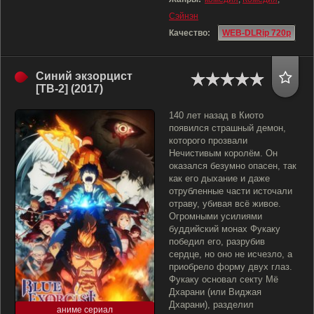
Сэйнэн
Качество:
WEB-DLRip 720p
Синий экзорцист
[ТВ-2] (2017)
140 лет назад в Киото
появился страшный демон,
которого прозвали
Нечистивым королём. Он
оказался безумно опасен, так
как его дыхание и даже
отрубленные части источали
отраву, убивая всё живое.
Огромными усилиями
буддийский монах Фукаку
победил его, разрубив
сердце, но оно не исчезло, а
приобрело форму двух глаз.
Фукаку основал секту Мё
Дхарани (или Виджая
Дхарани), разделил
аниме сериал