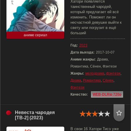
Хатори появляется
таинственный чародей,
который предлагает ей всё
изменить. Поможет ли он
несчастной девушке выйти к
свету или погрузит в ещё
больший
аниме сериал
Год:
2023
Дата выхода:
2017-10-07
Аниме жанры:
Драма,
Романтика, Сёнен, Фэнтези
Жанры:
мелодрама
,
фэнтези
,
Драма
,
Романтика
,
Сёнен
,
Фэнтези
Качество:
WEB-DLRip 720p
Невеста чародея
[ТВ-2] (2023)
В свои 16 Хатори Тисэ уже