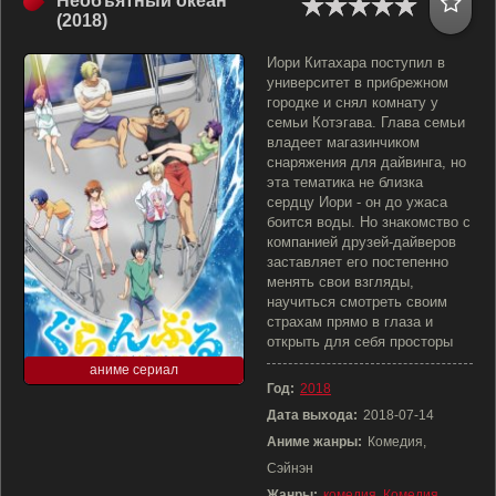
Необъятный океан
(2018)
Иори Китахара поступил в
университет в прибрежном
городке и снял комнату у
семьи Котэгава. Глава семьи
владеет магазинчиком
снаряжения для дайвинга, но
эта тематика не близка
сердцу Иори - он до ужаса
боится воды. Но знакомство с
компанией друзей-дайверов
заставляет его постепенно
менять свои взгляды,
научиться смотреть своим
страхам прямо в глаза и
открыть для себя просторы
аниме сериал
Год:
2018
Дата выхода:
2018-07-14
Аниме жанры:
Комедия,
Сэйнэн
Жанры:
комедия
,
Комедия
,