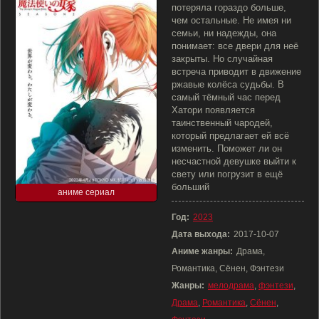
потеряла гораздо больше,
чем остальные. Не имея ни
семьи, ни надежды, она
понимает: все двери для неё
закрыты. Но случайная
встреча приводит в движение
ржавые колёса судьбы. В
самый тёмный час перед
Хатори появляется
таинственный чародей,
который предлагает ей всё
изменить. Поможет ли он
несчастной девушке выйти к
свету или погрузит в ещё
больший
аниме сериал
Год:
2023
Дата выхода:
2017-10-07
Аниме жанры:
Драма,
Романтика, Сёнен, Фэнтези
Жанры:
мелодрама
,
фэнтези
,
Драма
,
Романтика
,
Сёнен
,