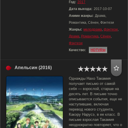
Год:
2017
Дата выхода:
2017-10-07
Аниме жанры:
Драма,
Романтика, Сёнен, Фэнтези
Жанры:
мелодрама
,
фэнтези
,
Драма
,
Романтика
,
Сёнен
,
Фэнтези
Качество:
HDTVRip
Апельсин (2016)
Однажды Нахо Такамия
получает письмо от самой
себя — взрослой, старше на
десять лет. В письме точно
описываются события, еще не
наступившие, включая
перевод нового студента,
Какэру Нарусэ, в ее класс. В
письме взрослая Такамия
неоднократно повторяет, что о