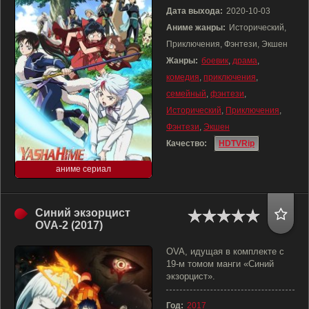
Дата выхода:
2020-10-03
Аниме жанры:
Исторический,
Приключения, Фэнтези, Экшен
Жанры:
боевик
,
драма
,
комедия
,
приключения
,
семейный
,
фэнтези
,
Исторический
,
Приключения
,
Фэнтези
,
Экшен
Качество:
HDTVRip
аниме сериал
Синий экзорцист
OVA-2 (2017)
OVA, идущая в комплекте с
19-м томом манги «Синий
экзорцист».
Год:
2017