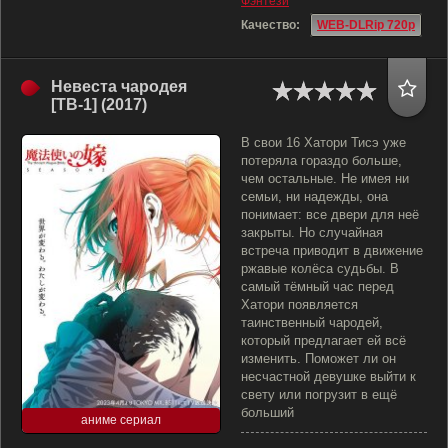
Фэнтези
Качество:
WEB-DLRip 720p
Невеста чародея
[ТВ-1] (2017)
В свои 16 Хатори Тисэ уже
потеряла гораздо больше,
чем остальные. Не имея ни
семьи, ни надежды, она
понимает: все двери для неё
закрыты. Но случайная
встреча приводит в движение
ржавые колёса судьбы. В
самый тёмный час перед
Хатори появляется
таинственный чародей,
который предлагает ей всё
изменить. Поможет ли он
несчастной девушке выйти к
свету или погрузит в ещё
больший
аниме сериал