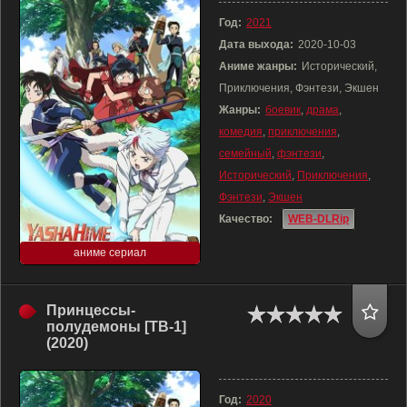
Год:
2021
Дата выхода:
2020-10-03
Аниме жанры:
Исторический,
Приключения, Фэнтези, Экшен
Жанры:
боевик
,
драма
,
комедия
,
приключения
,
семейный
,
фэнтези
,
Исторический
,
Приключения
,
Фэнтези
,
Экшен
Качество:
WEB-DLRip
аниме сериал
Принцессы-
полудемоны [ТВ-1]
(2020)
Год:
2020