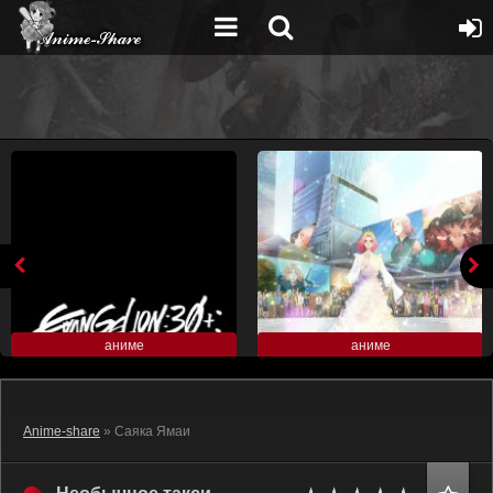
аниме
аниме
Anime-share
» Саяка Ямаи