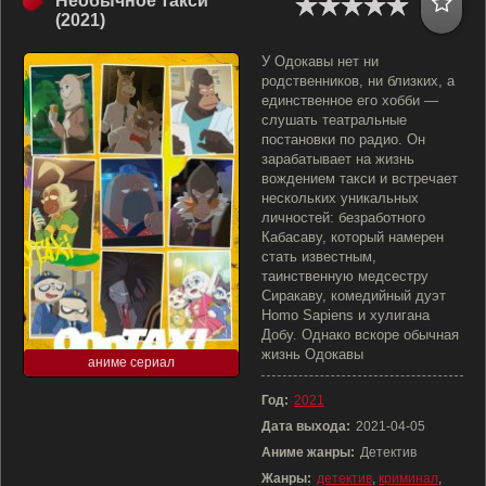
Необычное такси
(2021)
У Одокавы нет ни
родственников, ни близких, а
единственное его хобби —
слушать театральные
постановки по радио. Он
зарабатывает на жизнь
вождением такси и встречает
нескольких уникальных
личностей: безработного
Кабасаву, который намерен
стать известным,
таинственную медсестру
Сиракаву, комедийный дуэт
Homo Sapiens и хулигана
Добу. Однако вскоре обычная
жизнь Одокавы
аниме сериал
Год:
2021
Дата выхода:
2021-04-05
Аниме жанры:
Детектив
Жанры:
детектив
,
криминал
,