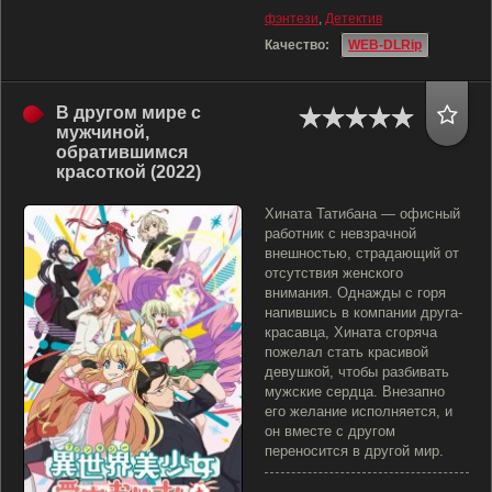
фэнтези
,
Детектив
Качество:
WEB-DLRip
В другом мире с
мужчиной,
обратившимся
красоткой (2022)
Хината Татибана — офисный
работник с невзрачной
внешностью, страдающий от
отсутствия женского
внимания. Однажды с горя
напившись в компании друга-
красавца, Хината сгоряча
пожелал стать красивой
девушкой, чтобы разбивать
мужские сердца. Внезапно
его желание исполняется, и
он вместе с другом
переносится в другой мир.