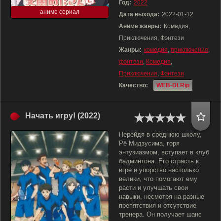
Год:
2022
аниме сериал
Дата выхода:
2022-01-12
Аниме жанры:
Комедия,
Приключения, Фэнтези
Жанры:
комедия
,
приключения
,
фэнтези
,
Комедия
,
Приключения
,
Фэнтези
Качество:
WEB-DLRip
Начать игру! (2022)
Перейдя в среднюю школу,
Рё Мидзусима, горя
энтузиазмом, вступает в клуб
бадминтона. Его страсть к
игре и упорство настолько
велики, что помогают ему
расти и улучшать свои
навыки, несмотря на разные
препятствия и отсутствие
тренера. Он получает шанс