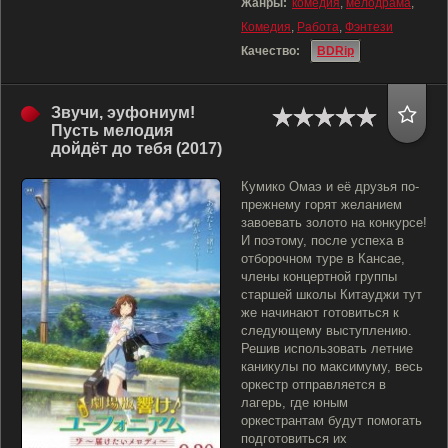
Жанры:
комедия
,
мелодрама
,
Комедия
,
Работа
,
Фэнтези
Качество:
BDRip
Звучи, эуфониум!
Пусть мелодия
дойдёт до тебя (2017)
Кумико Омаэ и её друзья по-
прежнему горят желанием
завоевать золото на конкурсе!
И поэтому, после успеха в
отборочном туре в Кансае,
члены концертной группы
старшей школы Китауджи тут
же начинают готовиться к
следующему выступлению.
Решив использовать летние
каникулы по максимуму, весь
оркестр отправляется в
лагерь, где юным
оркестрантам будут помогать
подготовиться их