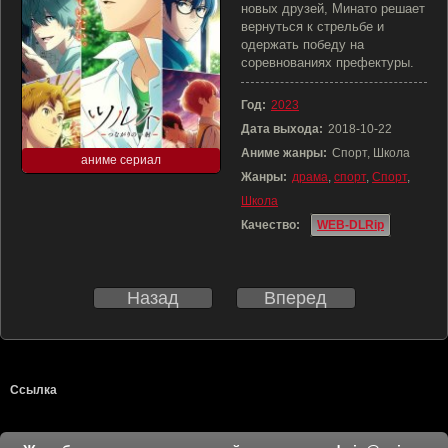
новых друзей, Минато решает
вернуться к стрельбе и
одержать победу на
соревнованиях префектуры.
Год:
2023
Дата выхода:
2018-10-22
Аниме жанры:
Спорт, Школа
аниме сериал
Жанры:
драма
,
спорт
,
Спорт
,
Школа
Качество:
WEB-DLRip
Назад
Вперед
Ссылка