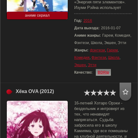
«Энергия пяти элементов».
Изуми Рэйна использует
аниме сериал
Год:
2016
Дата выхода:
2016-01-07
Аниме жанры:
Гарем, Комедия,
Фэнтези, Школа, Экшен, Этти
Жанры:
фэнтези
,
Гарем
,
Комедия
,
Фэнтези
,
Школа
,
Экшен
,
Этти
Качество:
BDRip
Хёка OVA (2012)
16-летний Хотаро Орэки -
бездельник и интроверт из
тех, что ненавидят
напрягаться. Судьба
забросила его в школу
Камияма, где все помешаны
на клубной деятельности, и