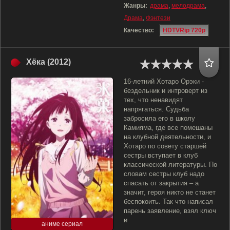
Жанры:
драма
,
мелодрама
,
Драма
,
Фэнтези
Качество:
HDTVRip 720p
Хёка (2012)
16-летний Хотаро Орэки -
бездельник и интроверт из
тех, что ненавидят
напрягаться. Судьба
забросила его в школу
Камияма, где все помешаны
на клубной деятельности, и
Хотаро по совету старшей
сестры вступает в клуб
классической литературы. По
словам сестры клуб надо
спасать от закрытия – а
значит, героя никто не станет
беспокоить. Так что написал
парень заявление, взял ключ
и
аниме сериал