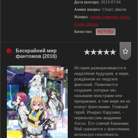
Дата выхода:
2013-07-04
Аниме жанры:
Спорт, Школа
Жанры:
драма
,
комедия
,
спорт
,
Спорт
,
Школа
Качество:
HDTVRip
Бескрайний мир
фантомов (2016)
История разворачивается в
недалёком будущем, в мире,
рождённом из людских
фантазий. Появляются
создания, которых мы
называем монстрами или
призраками, в том мире же их
кличут фантомами. Главный
герой, Ичиджо Харухико, -
первоклассник академии
Хосэо. Его сэмпай Каваками
Май сражается с фантомами,
используя способность