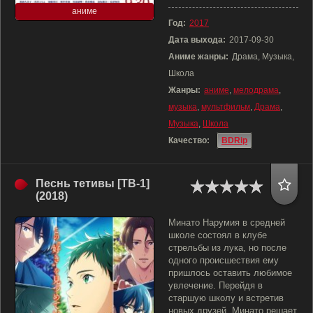
аниме
Год:
2017
Дата выхода:
2017-09-30
Аниме жанры:
Драма, Музыка,
Школа
Жанры:
аниме
,
мелодрама
,
музыка
,
мультфильм
,
Драма
,
Музыка
,
Школа
Качество:
BDRip
Песнь тетивы [ТВ-1]
(2018)
Минато Нарумия в средней
школе состоял в клубе
стрельбы из лука, но после
одного происшествия ему
пришлось оставить любимое
увлечение. Перейдя в
старшую школу и встретив
новых друзей, Минато решает