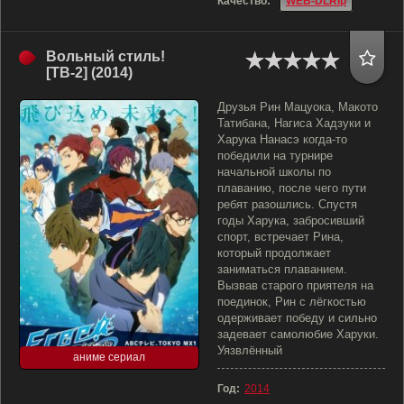
Качество:
WEB-DLRip
Вольный стиль!
[ТВ-2] (2014)
Друзья Рин Мацуока, Макото
Татибана, Нагиса Хадзуки и
Харука Нанасэ когда-то
победили на турнире
начальной школы по
плаванию, после чего пути
ребят разошлись. Спустя
годы Харука, забросивший
спорт, встречает Рина,
который продолжает
заниматься плаванием.
Вызвав старого приятеля на
поединок, Рин с лёгкостью
одерживает победу и сильно
задевает самолюбие Харуки.
Уязвлённый
аниме сериал
Год:
2014