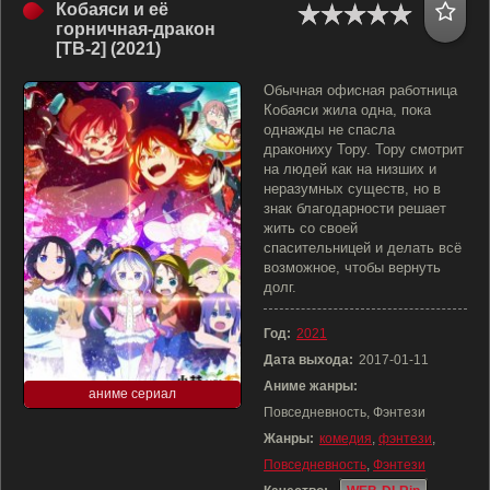
Кобаяси и её
горничная-дракон
[ТВ-2] (2021)
Обычная офисная работница
Кобаяси жила одна, пока
однажды не спасла
дракониху Тору. Тору смотрит
на людей как на низших и
неразумных существ, но в
знак благодарности решает
жить со своей
спасительницей и делать всё
возможное, чтобы вернуть
долг.
Год:
2021
Дата выхода:
2017-01-11
Аниме жанры:
аниме сериал
Повседневность, Фэнтези
Жанры:
комедия
,
фэнтези
,
Повседневность
,
Фэнтези