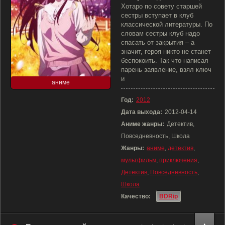
Хотаро по совету старшей
сестры вступает в клуб
классической литературы. По
словам сестры клуб надо
спасать от закрытия – а
значит, героя никто не станет
беспокоить. Так что написал
парень заявление, взял ключ
и
аниме
Год:
2012
Дата выхода:
2012-04-14
Аниме жанры:
Детектив,
Повседневность, Школа
Жанры:
аниме
,
детектив
,
мультфильм
,
приключения
,
Детектив
,
Повседневность
,
Школа
Качество:
BDRip