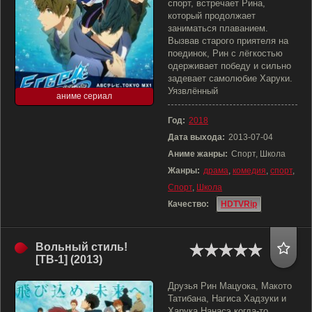
спорт, встречает Рина,
который продолжает
заниматься плаванием.
Вызвав старого приятеля на
поединок, Рин с лёгкостью
одерживает победу и сильно
задевает самолюбие Харуки.
Уязвлённый
аниме сериал
Год:
2018
Дата выхода:
2013-07-04
Аниме жанры:
Спорт, Школа
Жанры:
драма
,
комедия
,
спорт
,
Спорт
,
Школа
Качество:
HDTVRip
Вольный стиль!
[ТВ-1] (2013)
Друзья Рин Мацуока, Макото
Татибана, Нагиса Хадзуки и
Харука Нанасэ когда-то