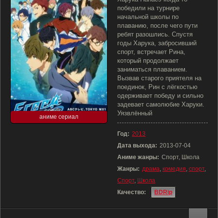
победили на турнире
начальной школы по
плаванию, после чего пути
ребят разошлись. Спустя
годы Харука, забросивший
спорт, встречает Рина,
который продолжает
заниматься плаванием.
Вызвав старого приятеля на
поединок, Рин с лёгкостью
одерживает победу и сильно
задевает самолюбие Харуки.
Уязвлённый
аниме сериал
Год:
2013
Дата выхода:
2013-07-04
Аниме жанры:
Спорт, Школа
Жанры:
драма
,
комедия
,
спорт
,
Спорт
,
Школа
Качество:
BDRip