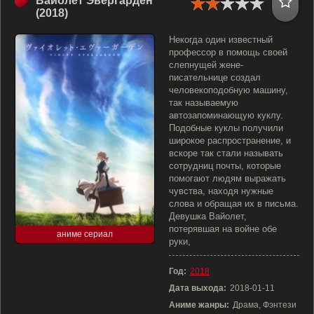
Вайолет Эвергарден
(2018)
Некогда один известный
профессор в помощь своей
слепнущей жене-
писательнице создал
человекоподобную машину,
так называемую
автозапоминающую куклу.
Подобные куклы получили
широкое распространение, и
вскоре так стали называть
сотрудниц почты, которые
помогают людям выражать
чувства, находя нужные
слова и обращая их в письма.
Девушка Вайолет,
потерявшая на войне обе
аниме сериал
руки,
Год:
2018
Дата выхода:
2018-01-11
Аниме жанры:
Драма, Фэнтези