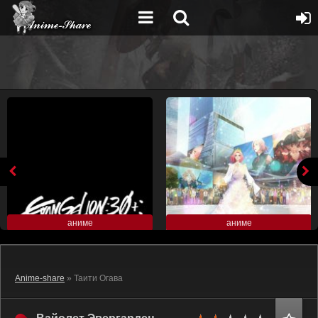
аниме
аниме
Anime-share
» Таити Огава