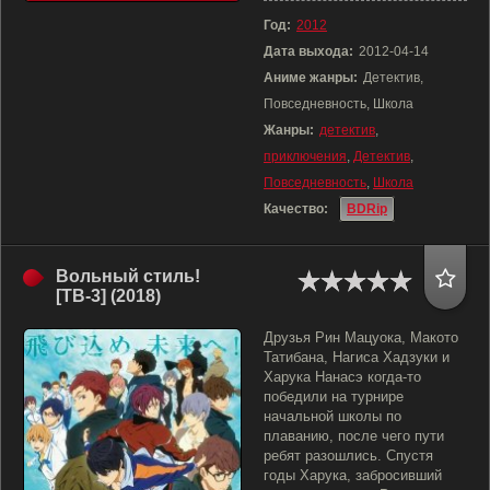
Год:
2012
Дата выхода:
2012-04-14
Аниме жанры:
Детектив,
Повседневность, Школа
Жанры:
детектив
,
приключения
,
Детектив
,
Повседневность
,
Школа
Качество:
BDRip
Вольный стиль!
[ТВ-3] (2018)
Друзья Рин Мацуока, Макото
Татибана, Нагиса Хадзуки и
Харука Нанасэ когда-то
победили на турнире
начальной школы по
плаванию, после чего пути
ребят разошлись. Спустя
годы Харука, забросивший