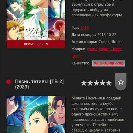
вернуться к стрельбе и
одержать победу на
соревнованиях префектуры.
Год:
2018
Дата выхода:
2018-10-22
Аниме жанры:
Спорт, Школа
аниме сериал
Жанры:
драма
,
спорт
,
Спорт
,
Школа
Качество:
WEB-DLRip 720p
Песнь тетивы [ТВ-2]
(2023)
Минато Нарумия в средней
школе состоял в клубе
стрельбы из лука, но после
одного происшествия ему
пришлось оставить любимое
увлечение. Перейдя в
старшую школу и встретив