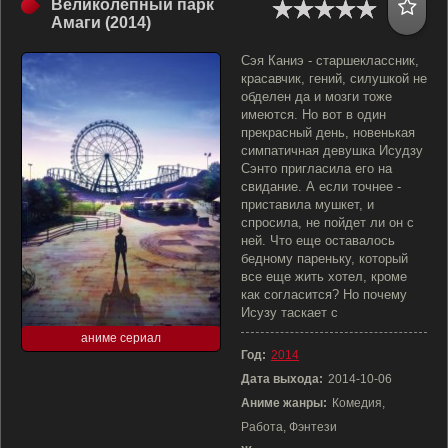
Великолепный парк
Амаги (2014)
Сэя Каниэ - старшеклассник,
красавчик, гений, силушкой не
обделен да и мозги тоже
имеются. Но вот в один
прекрасный день, новенькая
симпатичная девушка Исудзу
Сэнто пригласила его на
свидание. А если точнее -
приставила мушкет, и
спросила, не пойдет ли он с
ней. Что еще оставалось
бедному пареньку, который
все еще жить хотел, кроме
как согласится? Но почему
Исузу таскает с
аниме сериал
Год:
2014
Дата выхода:
2014-10-06
Аниме жанры:
Комедия,
Работа, Фэнтези