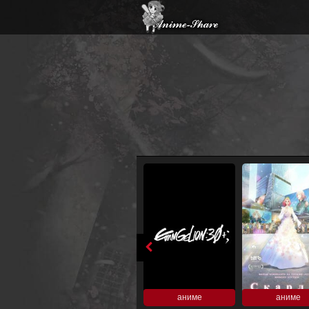
аниме
аниме