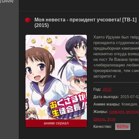
] (2020)
Моя невеста - президент учсовета! [ТВ-1]
(2015)
Хаято Идзуми был твёр
президента студенческог
предвыборная кампания 
непонятно откуда взявш
на пост Уи Вакана пров
«либерализацию любви»
презервативов, тем са
авторитет и
Год:
2015
Дата выхода:
2015-07-0
Аниме жанры:
Комедия,
Жанры:
комедия
,
мелод
Школа
,
Этти
аниме сериал
Качество:
BDRip