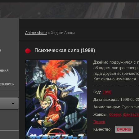
Anime-share
» Хидэки Араки
в
Психическая сила (1998)
Джеймс подружился с п
обладает экстрасенсор
ения
года друзья встречаютс
Кит сильно изменился.
евность
Год:
1998
Дата выхода:
1998-05-2
Аниме жанры:
Супер си
Жанры:
боевик
,
фантаст
Экшен
Качество:
DVDRip