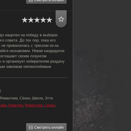
Смотреть онлайн
до нацелен на победу в выборах
о совета. До тех пор, пока его
не провалилась с треском из-за
ейся незнакомки. Новая кандидатка
озглашает своим лозунгом
 и организует избирателям раздачу
мым завоевав непоколебимые
2
 Романтика, Сёнен, Школа, Этти
рама
,
Комедия
,
Романтика
,
Сёнен
,
Смотреть онлайн