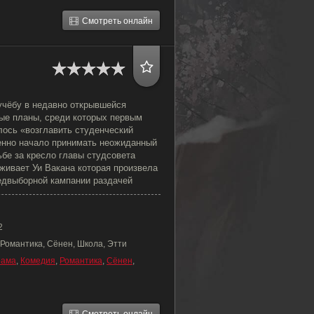
Смотреть онлайн
учёбу в недавно открывшейся
ые планы, среди которых первым
лось «возглавить студенческий
пенно начало принимать неожиданный
ьбе за кресло главы студсовета
живает Уи Вакана которая произвела
едвыборной кампании раздачей
2
 Романтика, Сёнен, Школа, Этти
рама
,
Комедия
,
Романтика
,
Сёнен
,