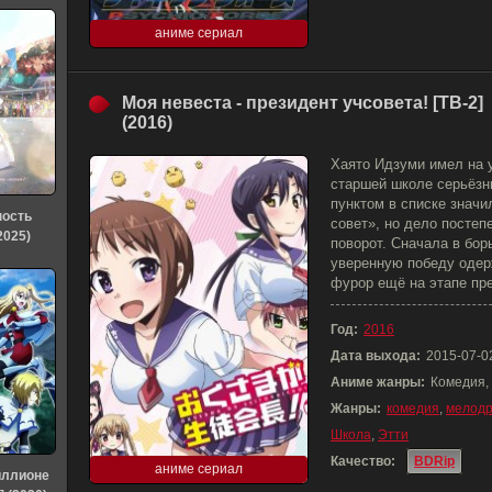
аниме сериал
Моя невеста - президент учсовета! [ТВ-2]
(2016)
Хаято Идзуми имел на 
старшей школе серьёзн
пунктом в списке значи
ность
совет», но дело посте
2025)
поворот. Сначала в бор
уверенную победу одер
фурор ещё на этапе пр
Год:
2016
Дата выхода:
2015-07-0
Аниме жанры:
Комедия,
Жанры:
комедия
,
мелод
Школа
,
Этти
Качество:
BDRip
аниме сериал
иллионе