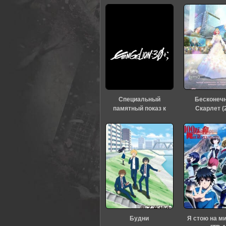
0
1
2
3
4
5
Специальный
Бесконеч
памятный показ к
Скарлет (
тридцатилетию
«Евангелиона» (2026)
Будни
Я стою на м