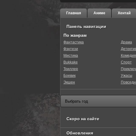
Главная
Аниме
Хентай
Панель навигации
По жанрам
Фантастика
Драма
Фэнтези
Детекти
0
1
2
3
4
5
Мистика
Комедия
Bukkake
Спорт
Триллер
Приключ
Боевик
Ужасы
Экшен
Повседн
Скоро на сайте
Обновления