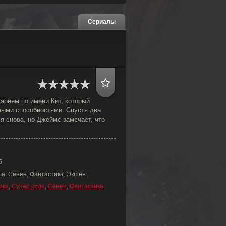
Сериалы
арнем по имени Кит, который
ными способностями. Спустя два
я снова, но Джеймс замечает, что
5
ла, Сёнен, Фантастика, Экшен
ика
,
Супер сила
,
Сёнен
,
Фантастика
,