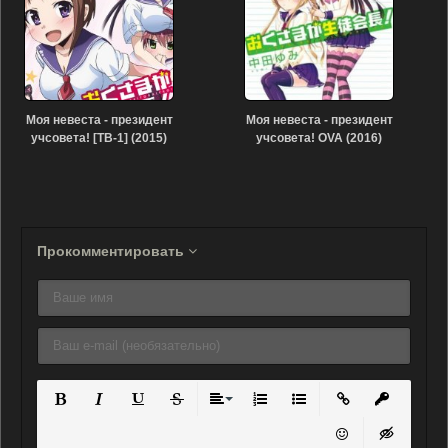
Моя невеста - президент
Моя невеста - президент
учсовета! [ТВ-1] (2015)
учсовета! OVA (2016)
Прокомментировать
Полужирный
Курсив
Подчеркнутый
Зачеркнутый
Выравнивание
Нумерованный список
Маркированный списо
Вставить ссылку
Вставить 