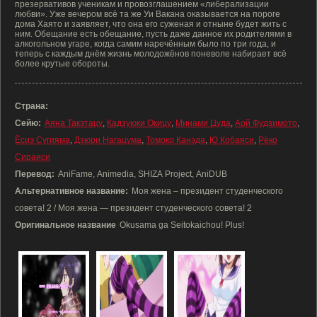
презервативов ученикам и провозглашением «либерализации
любви». Уже вечером всё та же Уи Вакана оказывается на пороге
дома Хаято и заявляет, что она его суженая и отныне будет жить с
ним. Обещание есть обещание, пусть даже данное их родителями в
алкогольном угаре, когда самим наречённым было по три года, и
теперь с каждым днём жизнь молодожёнов поневоле набирает всё
более крутые обороты.
Страна:
Сейю:
Аяна Такэтацу
,
Кадзуюки Окицу
,
Минами Цуда
,
Аой Фудзимото
,
Ёсиэ Сугияма
,
Дзюри Нагацума
,
Томоко Канэда
,
Ю Кобаяси
,
Рёко
Сираиси
Перевод:
AniFame, Animedia, SHIZA Project, AniDUB
Альтернативное название:
Моя жена – президент студенческого
совета! 2 / Моя жена — президент студенческого совета! 2
Оригинальное название
Okusama ga Seitokaichou! Plus!