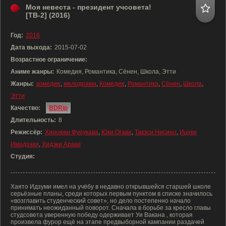
Моя невеста - президент учсовета!
[ТВ-2] (2016)
Год:
2016
Дата выхода:
2015-07-02
Возрастное ограничение:
Аниме жанры:
Комедия, Романтика, Сёнен, Школа, Этти
Жанры:
комедия
,
мелодрама
,
Комедия
,
Романтика
,
Сёнен
,
Школа
,
Этти
Качество:
BDRip
Длительность:
8
Режиссёр:
Хироюки Фурукава
,
Юки Огава
,
Такэси Нисино
,
Ицуки
Имадзаки
,
Хидэки Араки
Студия:
Хаято Идзуми имел на учёбу в недавно открывшейся старшей школе
серьёзные планы, среди которых первым пунктом в списке значилось
«возглавить студенческий совет», но дело постепенно начало
принимать неожиданный поворот. Сначала в борьбе за кресло главы
студсовета уверенную победу одерживает Уи Вакана , которая
произвела фурор ещё на этапе предвыборной кампании раздачей