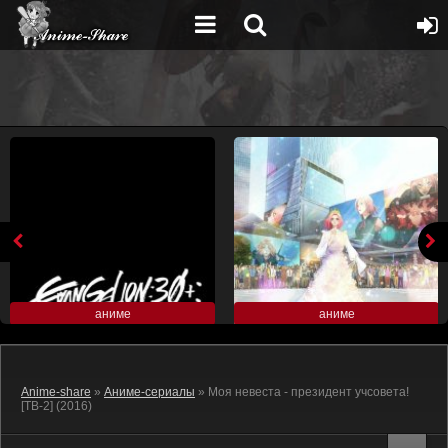
аниме
аниме
Anime-share
»
Аниме-сериалы
» Моя невеста - президент учсовета!
[ТВ-2] (2016)