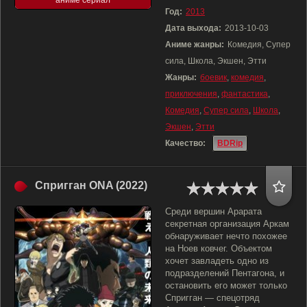
аниме сериал
Год:
2013
Дата выхода:
2013-10-03
Аниме жанры:
Комедия, Супер
сила, Школа, Экшен, Этти
Жанры:
боевик
,
комедия
,
приключения
,
фантастика
,
Комедия
,
Супер сила
,
Школа
,
Экшен
,
Этти
Качество:
BDRip
Спригган ONA (2022)
Среди вершин Арарата
секретная организация Аркам
обнаруживает нечто похожее
на Ноев ковчег. Объектом
хочет завладеть одно из
подразделений Пентагона, и
остановить его может только
Спригган — спецотряд