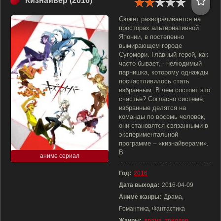
Кизнайвер (2016)
Сюжет разворачивается на
просторах альтернативной
Японии, в постепенно
вымирающем городе
Сугомори. Главный герой, как
часто бывает, - нелюдимый
парнишка, которому однажды
посчастливилось стать
избранным. В чем состоит это
счастье? Согласно системе,
избранные делятся на
команды по восемь человек,
они становятся связанными в
экспериментальной
программе – «кизнайверами».
В
аниме сериал
Год:
2016
Дата выхода:
2016-04-09
Аниме жанры:
Драма,
Романтика, Фантастика
Жанры:
драма
,
триллер
,