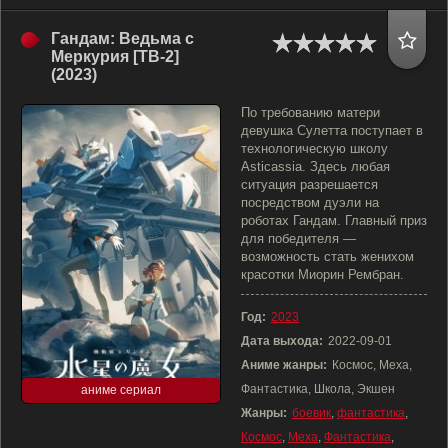
Гандам: Ведьма с
Меркурия [ТВ-2]
(2023)
По требованию матери
девушка Сулетта поступает в
технологическую школу
Asticassia. Здесь любая
ситуация разрешается
посредством дуэли на
роботах Гандам. Главный приз
для победителя —
возможность стать женихом
красотки Миорин Рембран.
Год:
2023
Дата выхода:
2022-09-01
Аниме жанры:
Космос, Меха,
Фантастика, Школа, Экшен
аниме сериал
Жанры:
боевик
,
фантастика
,
Космос
,
Меха
,
Фантастика
,