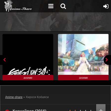
аниме
аниме
Anime-share
» Хироси Кобаяси