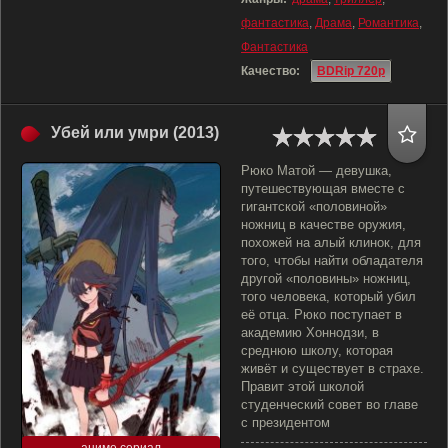
фантастика
,
Драма
,
Романтика
,
Фантастика
Качество:
BDRip 720p
Убей или умри (2013)
Рюко Матой — девушка,
путешествующая вместе с
гигантской «половиной»
ножниц в качестве оружия,
похожей на алый клинок, для
того, чтобы найти обладателя
другой «половины» ножниц,
того человека, который убил
её отца. Рюко поступает в
академию Хоннодзи, в
среднюю школу, которая
живёт и существует в страхе.
Правит этой школой
студенческий совет во главе
с президентом