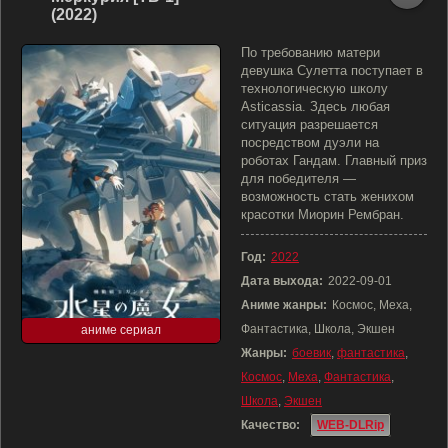
(2022)
По требованию матери
девушка Сулетта поступает в
технологическую школу
Asticassia. Здесь любая
ситуация разрешается
посредством дуэли на
роботах Гандам. Главный приз
для победителя —
возможность стать женихом
красотки Миорин Рембран.
Год:
2022
Дата выхода:
2022-09-01
Аниме жанры:
Космос, Меха,
Фантастика, Школа, Экшен
аниме сериал
Жанры:
боевик
,
фантастика
,
Космос
,
Меха
,
Фантастика
,
Школа
,
Экшен
Качество:
WEB-DLRip