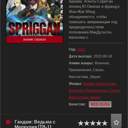
Аркама. Агенты Спригган
японец Ю Оминаэ и француз
Жан-Жак Монд
объединяются, чтобы
помешать американцам под
предводительством
полковника МакДугалла,
мальчика с
аниме сериал
Год:
2022
Дата выхода:
2022-06-18
Аниме жанры:
Военное,
Приключения, Сёнен,
Фантастика, Экшен
Жанры:
боевик
,
фантастика
,
Военное
,
Приключения
,
Сёнен
,
Фантастика
,
Экшен
Качество:
WEB-DLRip
Гандам: Ведьма с
Меркурия [ТВ-1]