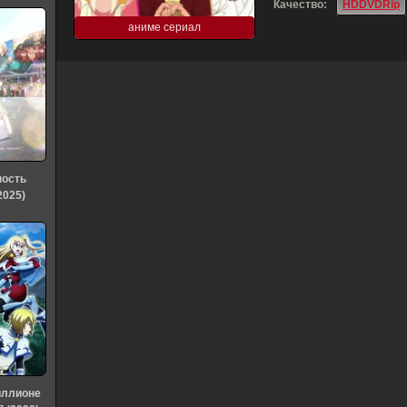
Качество:
HDDVDRip
аниме сериал
ность
2025)
иллионе