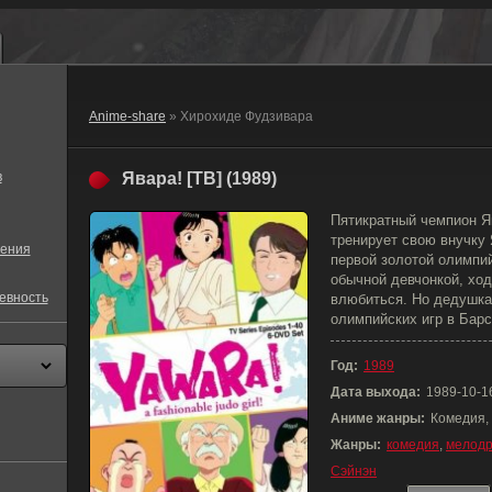
Anime-share
» Хирохиде Фудзивара
в
Явара! [ТВ] (1989)
Пятикратный чемпион Я
тренирует свою внучку 
ения
первой золотой олимпи
обычной девчонкой, ход
евность
влюбиться. Но дедушка
олимпийских игр в Барс
Год:
1989
Дата выхода:
1989-10-1
Аниме жанры:
Комедия,
Жанры:
комедия
,
мелод
Сэйнэн