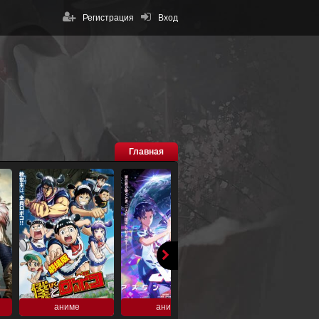
Регистрация
Вход
Главная
аниме
аниме
аниме