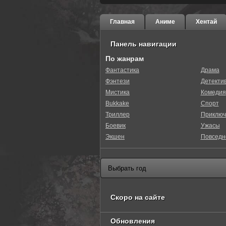
Главная
Аниме
Хентай
Панель навигации
По жанрам
Фантастика
Драма
Фэнтези
Детекти
0
1
2
3
4
5
Мистика
Комедия
Bukkake
Спорт
Триллер
Приключ
Боевик
Ужасы
Экшен
Повседн
Скоро на сайте
Обновления