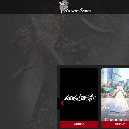
аниме
аниме