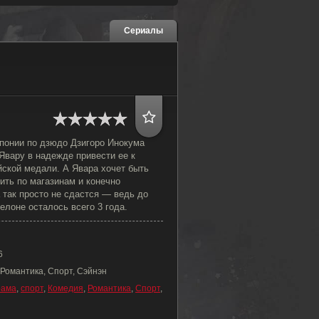
Сериалы
понии по дзюдо Дзигоро Инокума
Явару в надежде привести ее к
йской медали. А Явара хочет быть
ить по магазинам и конечно
 так просто не сдастся — ведь до
елоне осталось всего 3 года.
6
 Романтика, Спорт, Сэйнэн
рама
,
спорт
,
Комедия
,
Романтика
,
Спорт
,