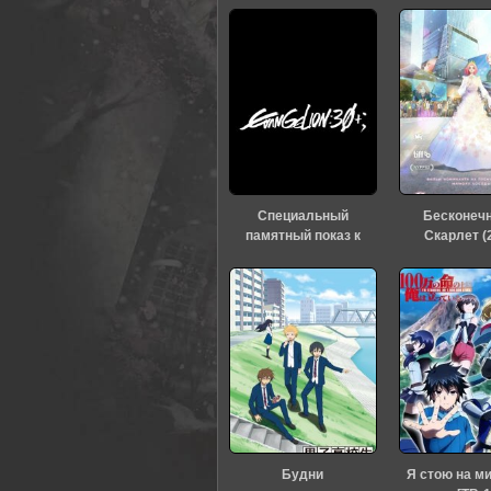
Специальный
Бесконеч
памятный показ к
Скарлет (
тридцатилетию
«Евангелиона» (2026)
Будни
Я стою на м