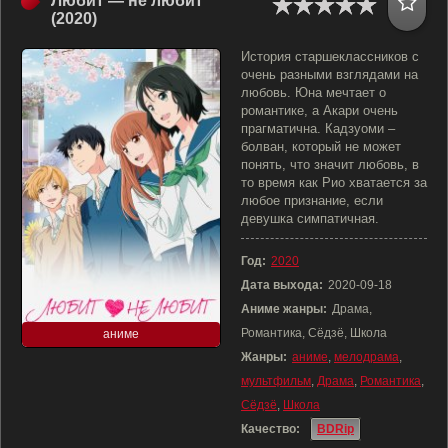
Любит — не любит
(2020)
История старшеклассников с
очень разными взглядами на
любовь. Юна мечтает о
романтике, а Акари очень
прагматична. Кадзуоми –
болван, который не может
понять, что значит любовь, в
то время как Рио хватается за
любое признание, если
девушка симпатичная.
Год:
2020
Дата выхода:
2020-09-18
Аниме жанры:
Драма,
Романтика, Сёдзё, Школа
аниме
Жанры:
аниме
,
мелодрама
,
мультфильм
,
Драма
,
Романтика
,
Сёдзё
,
Школа
Качество:
BDRip