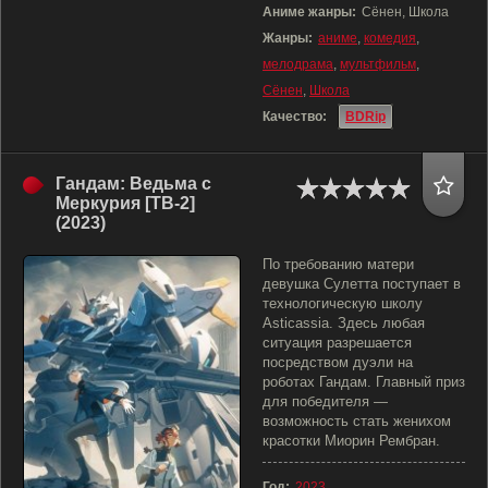
Аниме жанры:
Сёнен, Школа
Жанры:
аниме
,
комедия
,
мелодрама
,
мультфильм
,
Сёнен
,
Школа
Качество:
BDRip
Гандам: Ведьма с
Меркурия [ТВ-2]
(2023)
По требованию матери
девушка Сулетта поступает в
технологическую школу
Asticassia. Здесь любая
ситуация разрешается
посредством дуэли на
роботах Гандам. Главный приз
для победителя —
возможность стать женихом
красотки Миорин Рембран.
Год:
2023