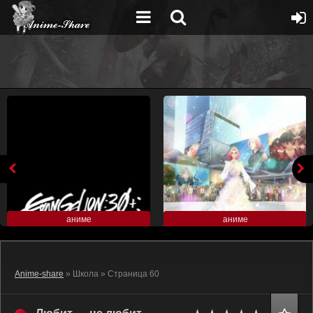
аниме
аниме
Anime-share
» Школа » Страница 60