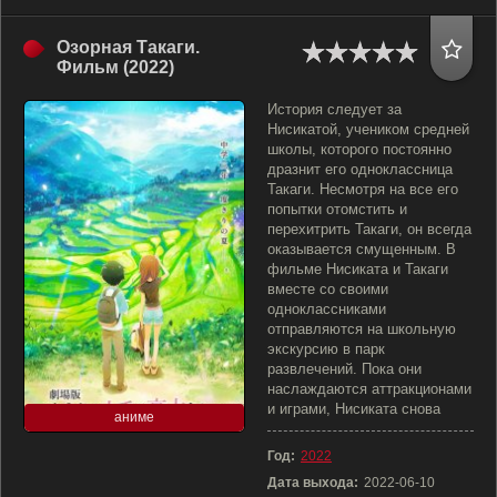
Озорная Такаги.
Фильм (2022)
История следует за
Нисикатой, учеником средней
школы, которого постоянно
дразнит его одноклассница
Такаги. Несмотря на все его
попытки отомстить и
перехитрить Такаги, он всегда
оказывается смущенным. В
фильме Нисиката и Такаги
вместе со своими
одноклассниками
отправляются на школьную
экскурсию в парк
развлечений. Пока они
наслаждаются аттракционами
и играми, Нисиката снова
аниме
Год:
2022
Дата выхода:
2022-06-10