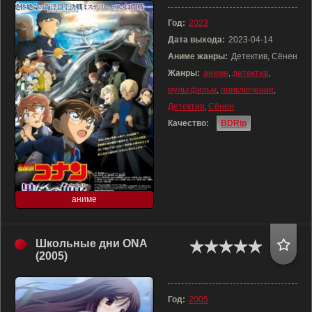
Год:
2023
Дата выхода:
2023-04-14
Аниме жанры:
Детектив, Сёнен
Жанры:
аниме
,
детектив
,
мультфильм
,
приключения
,
Детектив
,
Сёнен
Качество:
BDRip
аниме
Школьные дни ONA
(2005)
Год:
2005