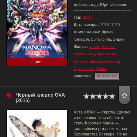
добраться до Юри Эбервейн
Год:
2018
Дата выхода:
2018-10-19
Аниме жанры:
Драма,
Комедия, Супер сила, Экшен
Жанры:
аниме
,
боевик
,
мультфильм
,
фантастика
,
фэнтези
,
Драма
,
Комедия
,
аниме
Супер сила
,
Экшен
Качество:
WEB-DLRip
Чёрный клевер OVA
(2016)
Аста и Юно — сироты, друзья
и соперники. Они оба хотят
стать Королём Магов —
сильнейшим рыцарем-магом
Королевства Клевера. Но на