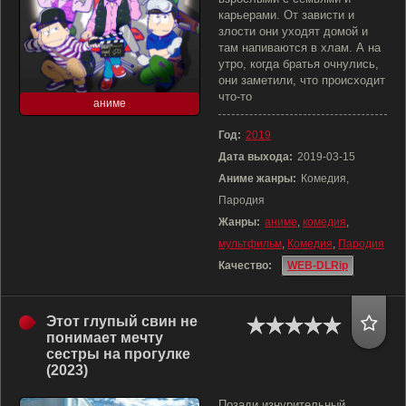
карьерами. От зависти и
злости они уходят домой и
там напиваются в хлам. А на
утро, когда братья очнулись,
они заметили, что происходит
что-то
аниме
Год:
2019
Дата выхода:
2019-03-15
Аниме жанры:
Комедия,
Пародия
Жанры:
аниме
,
комедия
,
мультфильм
,
Комедия
,
Пародия
Качество:
WEB-DLRip
Этот глупый свин не
понимает мечту
сестры на прогулке
(2023)
Позади изнурительный