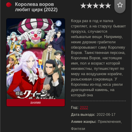
Королева воров
любит цирк (2022)
Когда раз в год и палка
стреляет, а на старуху бывает
проруха, случаются
небывалые вещи. Например,
некие дерзкие грабители
обворовывают саму Королеву
Воров. Таинственная персона,
Королева Воров, настоящее
имя, пол и возраст которой
неизвестны, путешествует по
миру на воздушном корабле,
разыскивая сокровища. У
Королевы из-под носа увели
драгоценный камень, на
который она
аниме
Год:
2022
Дата выхода:
2022-06-17
Аниме жанры:
Приключения,
Фэнтези