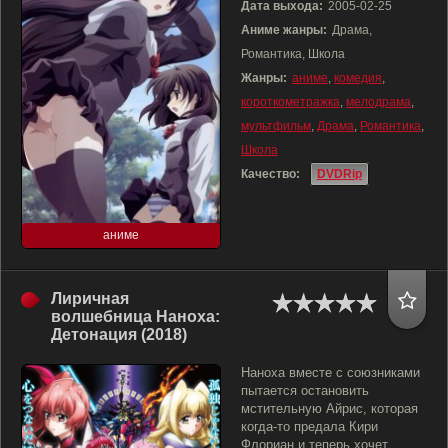
Дата выхода:
2005-02-25
Аниме жанры:
Драма,
Романтика, Школа
Жанры:
аниме
,
комедия
,
короткометражка
,
мелодрама
,
мультфильм
,
Драма
,
Романтика
,
Школа
Качество:
DVDRip
аниме
Лиричная
волшебница Наноха:
Детонация (2018)
Наноха вместе с союзниками
пытается остановить
мстительную Айрис, которая
когда-то предала Кири
Флориан и теперь хочет