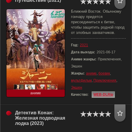
Путешествие (2021)
Ближний Восток. Обычному
гончару придется
присоединиться к битве,
чтобы защитить родной город
от злобных захватчиков.
Год:
2021
Дата выхода:
2021-06-17
Аниме жанры:
Приключения,
Экшен
Жанры:
аниме
,
боевик
,
мультфильм
,
Приключения
,
Экшен
аниме
Качество:
WEB-DLRip
Детектив Конан:
Железная подводная
лодка (2023)