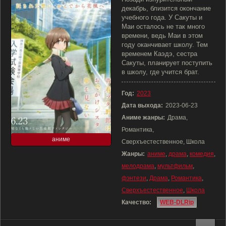
декабрь, близится окончание
учебного года. У Сакуты и
Маи осталось не так много
времени, ведь Маи в этом
году оканчивает школу. Тем
временем Каэдэ, сестра
Сакуты, планирует поступить
в школу, где учится брат.
Год:
2023
Дата выхода:
2023-06-23
Аниме жанры:
Драма,
Романтика,
аниме
Сверхъестественное, Школа
Жанры:
аниме
,
драма
,
комедия
,
мелодрама
,
мультфильм
,
фэнтези
,
Драма
,
Романтика
,
Сверхъестественное
,
Школа
Качество:
WEB-DLRip