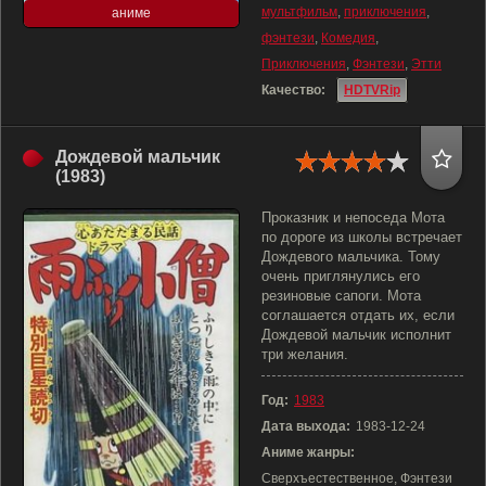
мультфильм
,
приключения
,
аниме
фэнтези
,
Комедия
,
Приключения
,
Фэнтези
,
Этти
Качество:
HDTVRip
Дождевой мальчик
(1983)
Проказник и непоседа Мота
по дороге из школы встречает
Дождевого мальчика. Тому
очень приглянулись его
резиновые сапоги. Мота
соглашается отдать их, если
Дождевой мальчик исполнит
три желания.
Год:
1983
Дата выхода:
1983-12-24
Аниме жанры:
Сверхъестественное, Фэнтези