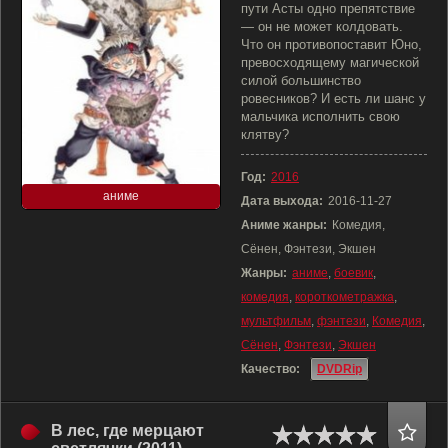
пути Асты одно препятствие
— он не может колдовать.
Что он противопоставит Юно,
превосходящему магической
силой большинство
ровесников? И есть ли шанс у
мальчика исполнить свою
клятву?
Год:
2016
аниме
Дата выхода:
2016-11-27
Аниме жанры:
Комедия,
Сёнен, Фэнтези, Экшен
Жанры:
аниме
,
боевик
,
комедия
,
короткометражка
,
мультфильм
,
фэнтези
,
Комедия
,
Сёнен
,
Фэнтези
,
Экшен
Качество:
DVDRip
В лес, где мерцают