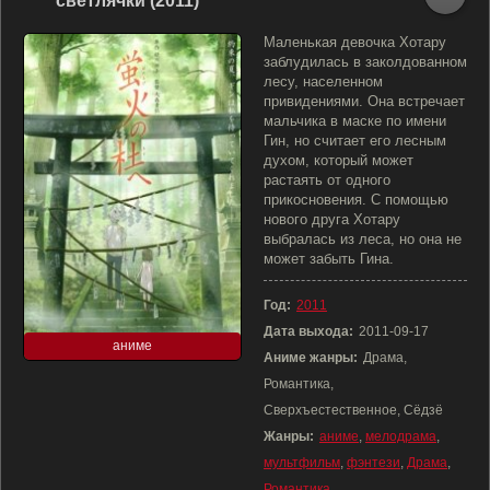
светлячки (2011)
Маленькая девочка Хотару
заблудилась в заколдованном
лесу, населенном
привидениями. Она встречает
мальчика в маске по имени
Гин, но считает его лесным
духом, который может
растаять от одного
прикосновения. С помощью
нового друга Хотару
выбралась из леса, но она не
может забыть Гина.
Год:
2011
Дата выхода:
2011-09-17
аниме
Аниме жанры:
Драма,
Романтика,
Сверхъестественное, Сёдзё
Жанры:
аниме
,
мелодрама
,
мультфильм
,
фэнтези
,
Драма
,
Романтика
,