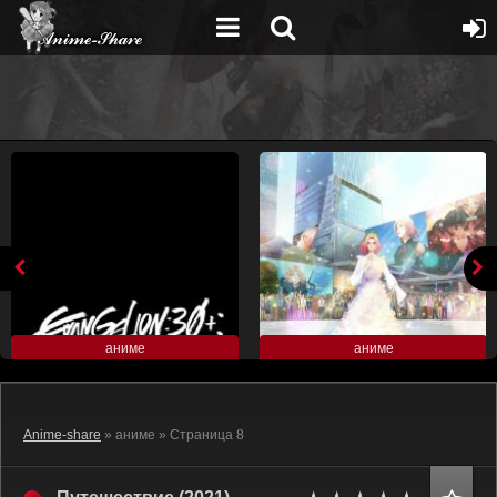
аниме
аниме
Anime-share
» аниме » Страница 8