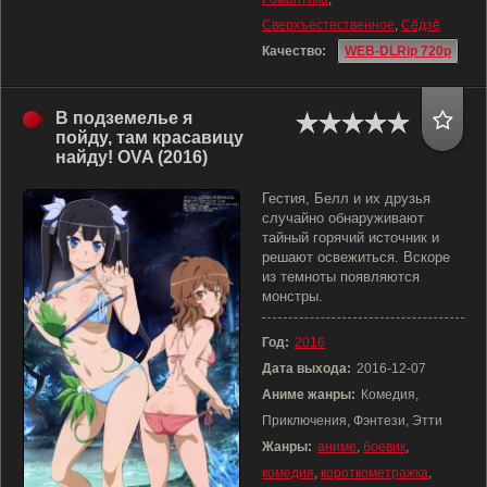
Сверхъестественное
,
Сёдзё
Качество:
WEB-DLRip 720p
В подземелье я
пойду, там красавицу
найду! OVA (2016)
Гестия, Белл и их друзья
случайно обнаруживают
тайный горячий источник и
решают освежиться. Вскоре
из темноты появляются
монстры.
Год:
2016
Дата выхода:
2016-12-07
Аниме жанры:
Комедия,
Приключения, Фэнтези, Этти
Жанры:
аниме
,
боевик
,
комедия
,
короткометражка
,