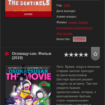
Год:
1986
Дата выхода:
аниме
Аниме жанры:
Жанры:
аниме
,
боевик
,
мультфильм
,
приключения
,
фантастика
Качество:
DVDRip
Осомацу-сан. Фильм
(2019)
Лето. Время, когда в японских
старших школах проходят
встречи выпускников.
Шестеро братьев решают
сходить на встречу. Там они
увидели бывших
одноклассников, которые, к
разочарованию братьев,
стали «нормальными»
взрослыми с семьями и