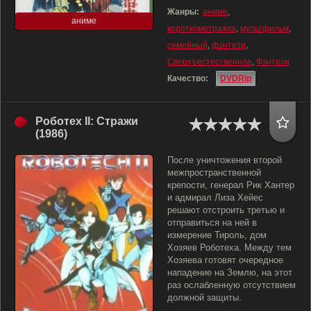
Жанры:
аниме
,
аниме
короткометражка
,
мультфильм
,
семейный
,
фэнтези
,
Сверхъестественное
,
Фэнтези
Качество:
DVDRip
Роботех II: Стражи
(1986)
После уничтожения второй
межпространственной
крепости, генерал Рик Хантер
и адмирал Лиза Хейес
решают отстроить третью и
отправиться на ней в
измерение Тироль, дом
Хозяев Роботеха. Между тем
Хозяева готовят очередное
нападение на Землю, на этот
раз ослабленную отсутствием
должной защиты.