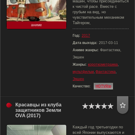
машин, чтобы присоединиться
к чистой расе. Вместе с
грубым на вид, но
чувствительным механиком
Тайгером,
аниме
Год:
2017
Дата выхода:
2017-03-11
Аниме жанры:
Фантастика,
Экшен
Жанры:
короткометражка
,
мультфильм
,
Фантастика
,
Экшен
Качество:
HDTVRip
Красавцы из клуба
защитников Земли
OVA (2017)
Каждый год третьегодки по
всей Японии выпускаются и