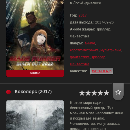
в Лос-Анджелесе.
Год:
2017
Дата выхода:
2017-09-26
Аниме жанры:
Триллер,
Фантастика
Жанры:
аниме
,
короткометражка
,
мультфильм
,
фантастика
,
Триллер
,
Фантастика
Качество:
WEB-DLRip
аниме
Коколорс (2017)
В этом мире царит
бесконечный дождь. Тут
мрачная мгла наполняет небо
и покрывает землю.
Человечество, испугавшись
пепла, что пожирает