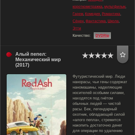
короткометражка
,
мультфильм
,
Гарем
,
Комедия
,
Романтика
,
Сёнен
,
Фантастика
,
Школа
,
Этти
Качество:
DVDRip
Алый пепел:
Механический мир
(2017)
Футуристический мир. Люди
нанорасы, чьи гены содержат
наномашины, наделяющие
носителей особыми силами,
находятся под гнётом
обычных людей — чистой
расы. Бек, легендарный
охотник, обладающий силой
«алого пепла», стремится
накопить достаточно денег
для операции по удалению