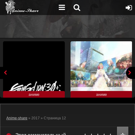
аниме
аниме
Anime-share
» 2017 » Страница 12