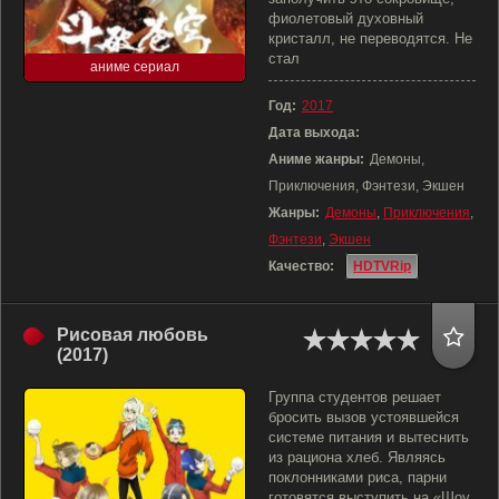
фиолетовый духовный
кристалл, не переводятся. Не
стал
аниме сериал
Год:
2017
Дата выхода:
Аниме жанры:
Демоны,
Приключения, Фэнтези, Экшен
Жанры:
Демоны
,
Приключения
,
Фэнтези
,
Экшен
Качество:
HDTVRip
Рисовая любовь
(2017)
Группа студентов решает
бросить вызов устоявшейся
системе питания и вытеснить
из рациона хлеб. Являясь
поклонниками риса, парни
готовятся выступить на «Шоу