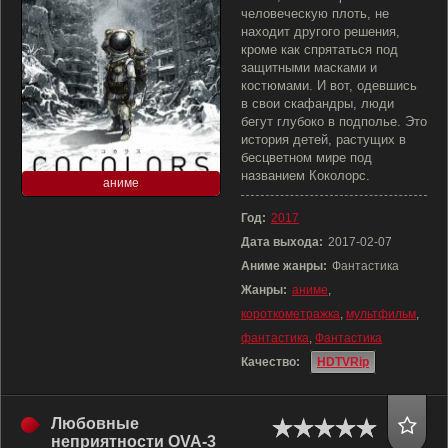
человеческую плоть, не
находит другого решения,
кроме как спрятаться под
защитными масками и
костюмами. И вот, одевшись
в свои скафандры, люди
бегут глубоко в подполье. Это
история детей, растущих в
бесцветном мире под
названием Коколорс.
аниме
Год:
2017
Дата выхода:
2017-02-07
Аниме жанры:
Фантастика
Жанры:
аниме
,
короткометражка
,
мультфильм
,
фантастика
,
Фантастика
Качество:
HDTVRip
Любовные
неприятности OVA-3