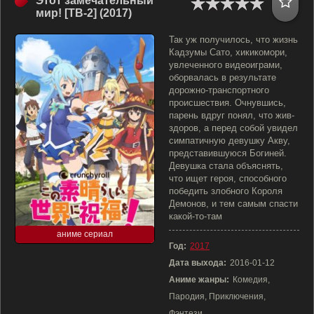
Этот замечательный
мир! [ТВ-2] (2017)
Так уж получилось, что жизнь
Кадзумы Сато, хикикомори,
увлеченного видеоиграми,
оборвалась в результате
дорожно-транспортного
происшествия. Очнувшись,
парень вдруг понял, что жив-
здоров, а перед собой увидел
симпатичную девушку Акву,
представившуюся Богиней.
Девушка стала объяснять,
что ищет героя, способного
победить злобного Короля
Демонов, и тем самым спасти
какой-то-там
аниме сериал
Год:
2017
Дата выхода:
2016-01-12
Аниме жанры:
Комедия,
Пародия, Приключения,
Фэнтези