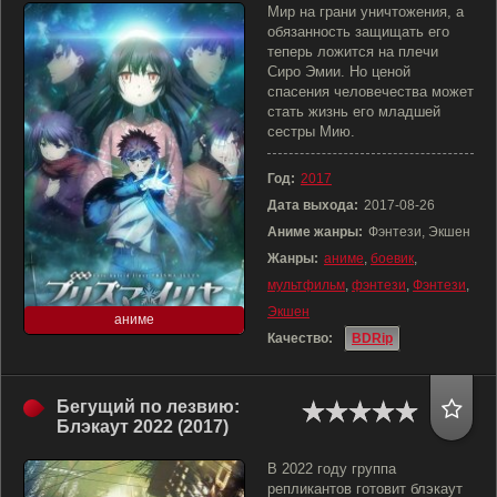
Мир на грани уничтожения, а
обязанность защищать его
теперь ложится на плечи
Сиро Эмии. Но ценой
спасения человечества может
стать жизнь его младшей
сестры Мию.
Год:
2017
Дата выхода:
2017-08-26
Аниме жанры:
Фэнтези, Экшен
Жанры:
аниме
,
боевик
,
мультфильм
,
фэнтези
,
Фэнтези
,
Экшен
аниме
Качество:
BDRip
Бегущий по лезвию:
Блэкаут 2022 (2017)
В 2022 году группа
репликантов готовит блэкаут