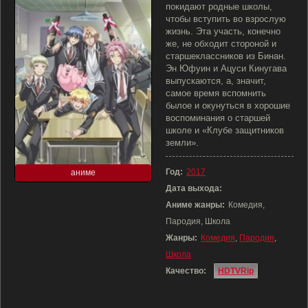
покидают родные школы,
чтобы вступить во взрослую
жизнь. Эта участь, конечно
же, не обходит стороной и
старшеклассников из Бинан.
Эн Юфуин и Ацуси Кинугава
выпускаются, а, значит,
самое время вспомнить
былое и окунуться в хорошие
воспоминания о старшей
школе и «Клубе защитников
земли».
Год:
2017
аниме
Дата выхода:
Аниме жанры:
Комедия,
Пародия, Школа
Жанры:
Комедия
,
Пародия
,
Школа
Качество:
HDTVRip