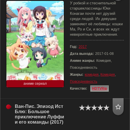
У робкой и стеснительной
старшеклассницы Юки
Конагаи почти нет друзей
среди людей. Их девушке
заменяют её любимцы: кошки
Ма, Ро и Си, и всех их ждут
невероятные приключения.
Год:
2017
Дата выхода:
2017-01-08
Аниме жанры:
Комедия,
Повседневность
Жанры:
комедия
,
Комедия
,
Повседневность
аниме сериал
Качество:
HDTVRip
Ван-Пис. Эпизод Ист
Блю: Большое
приключение Луффи
и его команды (2017)