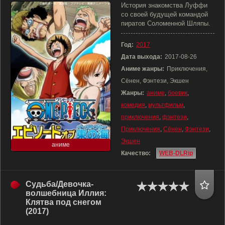
История знакомства Луффи
со своей будущей командой
пиратов Соломенной Шляпы.
Год:
2017
Дата выхода:
2017-08-26
Аниме жанры:
Приключения,
Сёнен, Фэнтези, Экшен
Жанры:
аниме
,
боевик
,
комедия
,
мультфильм
,
приключения
,
фэнтези
,
Приключения
,
Сёнен
,
Фэнтези
,
Экшен
аниме
Качество:
WEB-DLRip
Судьба/Девочка-
волшебница Иллия:
Клятва под снегом
(2017)