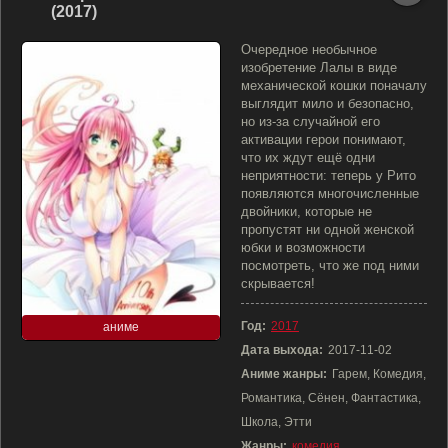
(2017)
Очередное необычное
изобретение Лалы в виде
механической кошки поначалу
выглядит мило и безопасно,
но из-за случайной его
активации герои понимают,
что их ждут ещё одни
неприятности: теперь у Рито
появляются многочисленные
двойники, которые не
пропустят ни одной женской
юбки и возможности
посмотреть, что же под ними
скрывается!
Год:
2017
аниме
Дата выхода:
2017-11-02
Аниме жанры:
Гарем, Комедия,
Романтика, Сёнен, Фантастика,
Школа, Этти
Жанры:
комедия
,