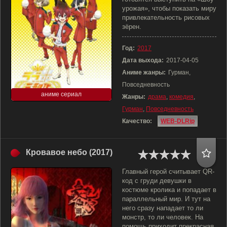
урожая», чтобы показать миру
привлекательность рисовых
зёрен.
Год:
2017
Дата выхода:
2017-04-05
Аниме жанры:
Гурман,
Повседневность
аниме сериал
Жанры:
драма
,
комедия
,
Гурман
,
Повседневность
Качество:
WEB-DLRip
Кровавое небо (2017)
Главный герой считывает QR-
код с груди девушки в
костюме кролика и попадает в
параллельный мир. И тут на
него сразу нападает то ли
монстр, то ли человек. На
помощь приходит прекрасная