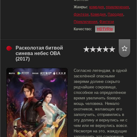
Жанры:
комедия
,
приключения
,
фэнтези
,
Комедия
,
Пародия
,
Приключения
,
Фэнтези
Качество:
HDTVRip
Расколотая битвой
синева небес ОВА
(2017)
Согласно легендам, в одной
заселённой опасными
зверями долине сокрыто
редчайшее сокровище,
способное на определённое
время увеличить боевую
мощь человека. Немало
охотников, желающих его
заполучить, отправились в
эту долину и вернулись ни с
чем или не вернулись вовсе.
Несмотря на это, жаждущие
заполучить это сокровище,