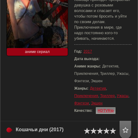
девушка с розовыми
волосами и спасает его,
чтобы потом бросить и уйти
по своим делам.
Приключения в мире, где
надо постоянно кого-то
убивать, начинаются.
Год:
2017
аниме сериал
Дата выхода:
Аниме жанры:
Детектив,
Приключения, Триллер, Ужасы,
Фэнтези, Экшен
Жанры:
Детектив
,
Приключения
,
Триллер
,
Ужасы
,
Фэнтези
,
Экшен
Качество:
HDTVRip
Кошачьи дни (2017)